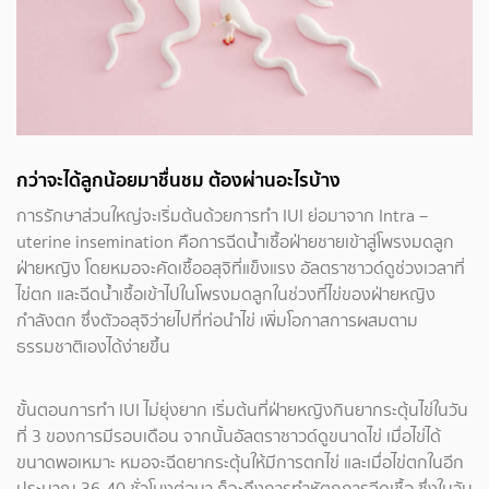
กว่าจะได้ลูกน้อยมาชื่นชม ต้องผ่านอะไรบ้าง
การรักษาส่วนใหญ่จะเริ่มต้นด้วยการทำ IUI ย่อมาจาก Intra –
uterine insemination คือการฉีดน้ำเชื้อฝ่ายชายเข้าสู่โพรงมดลูก
ฝ่ายหญิง โดยหมอจะคัดเชื้ออสุจิที่แข็งแรง อัลตราซาวด์ดูช่วงเวลาที่
ไข่ตก และฉีดน้ำเชื้อเข้าไปในโพรงมดลูกในช่วงที่ไข่ของฝ่ายหญิง
กำลังตก ซึ่งตัวอสุจิว่ายไปที่ท่อนำไข่ เพิ่มโอกาสการผสมตาม
ธรรมชาติเองได้ง่ายขึ้น
ขั้นตอนการทำ IUI ไม่ยุ่งยาก เริ่มต้นที่ฝ่ายหญิงกินยากระตุ้นไข่ในวัน
ที่ 3 ของการมีรอบเดือน จากนั้นอัลตราซาวด์ดูขนาดไข่ เมื่อไข่ได้
ขนาดพอเหมาะ หมอจะฉีดยากระตุ้นให้มีการตกไข่ และเมื่อไข่ตกในอีก
ประมาณ 36-40 ชั่วโมงต่อมา ก็จะถึงการทำหัตถการฉีดเชื้อ ซึ่งในวัน