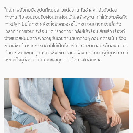
ในสภาพสังคมปัจจุบันที่หนุ่มสาวแต่งงานกันช้าลง แล้วยังต้อง
ทำงานเก็บหอมรอมริบผ่อนรถผ่อนบ้านสร้างฐานะ ทำให้ความคิดถึง
การมีลูกเป็นโซ่ทองคล้องใจยังต้องรอไปก่อน จนบ้างครั้งเมื่อถึง
เวลาที่ “การเงิน” พร้อม แต่ “ร่างกาย” กลับไม่พร้อมเสียแล้ว เรื่องที่
ง่ายในวัยหนุ่มสาว พออายุขึ้นเลขสามสิบกลางๆ กลับกลายเป็นเรื่อง
ยากเสียแล้ว หากธรรมชาติไม่เป็นใจ วีธีทางวิทยาศาสตร์ก็ต้องมา นั่น
คือการพบแพทย์สูตินรีเวชซึ่งเชี่ยวชาญเรื่องการรักษาผู้มีบุตรยาก ที่
จะช่วยให้ผู้ที่อยากเป็นคุณพ่อคุณแม่มีโอกาสได้สมหวัง