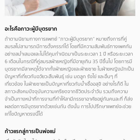
อะไรคือภาวะผู้มีบุตรยาก
ถ้าตามนิยามทางการแพทย์ “ภาวะผู้มีบุตรยาก” หมายถึงการที่คู่
สมรสไม่สามารถมีการตั้งครรภ์ได้ โดยที่มีความสัมพันธ์ทางเพศกัน
อย่างสม่ำเสมอและไม่ได้คุมกำเนิดมาเป็นระยะเวลา 1 ปี หรือระยะเวลา
6 เดือนในกรณีที่คู่สมรสฝ่ายหญิงที่มีอายุเกิน 35 ปีขึ้นไป โดยการมี
บุตรยากมีสาเหตุได้จากทั้งฝ่ายหญิงและฝ่ายชาย ในฝ่ายหญิงมักเป็น
ปัญหาที่เกี่ยวกับอวัยวะสืบพันธุ์ เช่น มดลูก รังไข่ และอื่นๆ ที่
เกี่ยวข้อง ในฝ่ายชายเป็นปัญหาเกี่ยวกับน้ำเชื้ออสุจิ อย่างไรก็ดี ใน
สภาวะสังคมปัจจุบันความเครียดจากชีวิตประจำวัน รวมถึงความ
จำเป็นทางหน้าที่การงานที่ทำให้สามีภรรยาอาศัยอยู่กันคนละที่ ก็ส่ง
ผลต่อการมีบุตรยากด้วยเช่นกัน ดังนั้น การไปปรึกษาแพทย์จะช่วย
แก้ไขปัญหาตรงนี้ได้
ก้าวแรกสู่การเป็นพ่อแม่