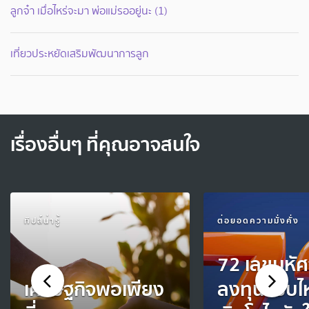
ลูกจ๋า เมื่อไหร่จะมา พ่อแม่รออยู่นะ (1)
เที่ยวประหยัดเสริมพัฒนาการลูก
เรื่องอื่นๆ ที่คุณอาจสนใจ
ทิปส์น่ารู้
ต่อยอดความมั่งคั่ง
72 เลขมหัศ
เศรษฐกิจพอเพียง
ลงทุนแบบไห