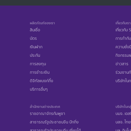
ผลิตภัณฑ์ของเรา
เกี่ยวกับเรา
สินเชื่อ
เกี่ยวกับ
บัตร
การกำกับ
เงินฝาก
ความยั่งย
ประกัน
กิจกรรมเพ
การลงทุน
ข่าวสาร
การชำระเงิน
ร่วมงานก
ดิจิทัลแบงก์กิ้ง
บริษัทในกล
บริการอื่นๆ
สำนักงานต่างประเทศ
บริษัทในกลุ
ราชอาณาจักรกัมพูชา
บมจ. เอสซ
สาธารณรัฐประชาชนจีน ปักกิ่ง
บลจ. ไทย
สาธารณรัฐประชาชนจีน เซี่ยงไฮ้
บล. อินโน