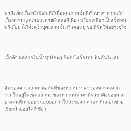
มาถึงเซ็ทเนื้อพรีเมี่ยม ที่มีเนื้อคุณภาพชั้นดีหั่นบางๆ ลวกแล้ว
เนื้อหวานนุ่มแทบละลายกันเลยทีเดียว หรือจะเลือกเป็นเซ็ทหมู
พรีเมี่ยม ก็มีทั้งคุโรบุตะสามชั้น สันคอหมู รอเสิร์ฟให้อย่างจุใจ
เนื้อดีๆ แค่ลวกในน้ำซุปร้อนๆ กินยังไงก็อร่อย ฟินกันไปเลย
อิ่มของคาวแล้วมาต่อกันที่ของหวาน ราคาของหวานเค้าก็
รวมให้อยู่ในเซ็ทแล้วนะ ของหวานหน้าตาดีรสชาติอร่อยมาก
บางคนที่มาบ่อยๆ แอบบอกว่าให้สั่งของหวานมากินก่อนช่วย
เรียกน้ำย่อยได้ดีเชียว