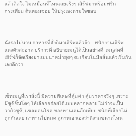
แล้วติดใจ ไม่เหมือนที่ไหนเลยจริงๆ เสิร์ฟมาพร้อมพริก
กระเทียม ต้นหอมซอย ให้ปรุงเองตามใจชอบ
นั่งรอไม่นาน อาหารที่สั่งก็มาเสิร์ฟแล้วจ้า... พนักงานเสิร์ฟ
แต่งตัวสะอาด บริการดี อธิบายเมนูได้เป็นอย่างดี เมนูสดที่
เสิร์ฟก็จัดเรียงมาแบบน่าหม่ำสุดๆ ตะเกียบในมือสั่นแล้วเริ่มกัน
เลยดีกว่า
เซ็ทเมนูที่เราสั่งนี้ มีความพิเศษที่คุ้มค่า คุ้มราคาจริงๆ เพราะ
มีซูชิชิ้นโตๆ ให้เลือกอร่อยได้แบบหลากหลาย ไม่ว่าจะเป็น
วากิวซูชิ, แซลมอนโรล ของทานเล่นอีกเพียบ ชนิดที่เลือกไม่
ถูกกันเลย น่าทานไปหมด ดูภาพเอาเองว่าดีงามขนาดไหน