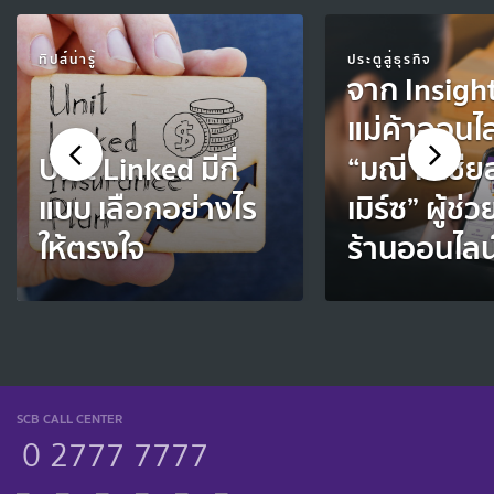
ทิปส์น่ารู้
ประตูสู่ธุรกิจ
จาก Insight
แม่ค้าออนไลน
Unit Linked มีกี่
“มณี โซเชี
แบบ เลือกอย่างไร
เมิร์ซ” ผู้ช
ให้ตรงใจ
ร้านออนไลน์
SCB CALL CENTER
0 2777 7777