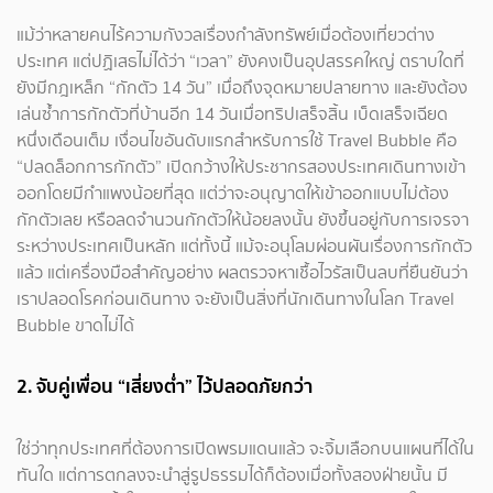
แม้ว่าหลายคนไร้ความกังวลเรื่องกำลังทรัพย์เมื่อต้องเที่ยวต่าง
ประเทศ แต่ปฏิเสธไม่ได้ว่า “เวลา” ยังคงเป็นอุปสรรคใหญ่ ตราบใดที่
ยังมีกฎเหล็ก “กักตัว 14 วัน” เมื่อถึงจุดหมายปลายทาง และยังต้อง
เล่นซ้ำการกักตัวที่บ้านอีก 14 วันเมื่อทริปเสร็จสิ้น เบ็ดเสร็จเฉียด
หนึ่งเดือนเต็ม เงื่อนไขอันดับแรกสำหรับการใช้ Travel Bubble คือ
“ปลดล็อกการกักตัว” เปิดกว้างให้ประชากรสองประเทศเดินทางเข้า
ออกโดยมีกำแพงน้อยที่สุด แต่ว่าจะอนุญาตให้เข้าออกแบบไม่ต้อง
กักตัวเลย หรือลดจำนวนกักตัวให้น้อยลงนั้น ยังขึ้นอยู่กับการเจรจา
ระหว่างประเทศเป็นหลัก แต่ทั้งนี้ แม้จะอนุโลมผ่อนผันเรื่องการกักตัว
แล้ว แต่เครื่องมือสำคัญอย่าง ผลตรวจหาเชื้อไวรัสเป็นลบที่ยืนยันว่า
เราปลอดโรคก่อนเดินทาง จะยังเป็นสิ่งที่นักเดินทางในโลก Travel
Bubble ขาดไม่ได้
2. จับคู่เพื่อน “เสี่ยงต่ำ” ไว้ปลอดภัยกว่า
ใช่ว่าทุกประเทศที่ต้องการเปิดพรมแดนแล้ว จะจิ้มเลือกบนแผนที่ได้ใน
ทันใด แต่การตกลงจะนำสู่รูปธรรมได้ก็ต้องเมื่อทั้งสองฝ่ายนั้น มี