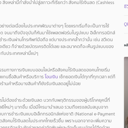
สิ่งเหล่านี้กำลังนำไปสู่สภาวะที่เรียกว่า สังคมไร้เงินสด (Cashless
ชี
Q
อย่างต่อเนื่องในประเทศพัฒนาต่างๆ โดยแรกเริ่มก็จะเป็นการใช้
สด จนมาถึงปัจจุบันก็หันมาใช้แพลตฟอร์มในรูปแบบ อิเล็กทรอนิกส์
รชำระเงินผ่านโทรศัพท์มือถือ แต่บางประเทศล้ำกว่านั้น เช่น สวีเดน
ผล
ะป๋องเดียว ก็จ่ายด้วยบัตรเครดิตได้เลย และอนาคตก็จะเห็นรูปแบบของ
กับประเทศเหล่านี้แน่ๆ
กรรมทางการเงินแบบออนไลน์หรือสังคมไร้เงินสดของคนไทยเริ่ม
อสแกนซื้อสินค้าหรือบริการ
โอนเงิน
เช็กยอดเงินได้ทุกที่ทุกเวลา แต่ก็
ร้านค้าหรือบางสินค้าก็ยังรับเงินสดอยู่ไม่น้อย
อการไม่ต้องชำระด้วยเงินสด บวกกับพฤติกรรมของผู้บริโภคยุคนี้ที่
ยีใหม่ๆ มากขึ้น เมื่อมีใครมานำเสนอ รวมถึงแรงสนับสนุนจาก
บการชำระเงินแบบอิเล็กทรอนิกส์แห่งชาติ (National e-Payment
เกิดสังคมไร้เงินสดในประเทศไทยเร็วขึ้น เพราะนอกจากจะเพิ่มความ
ุรกิจแล้ว ยังช่วยลดค่าจัดพิมพ์และจัดเก็บธนบัตรได้อีกด้วย