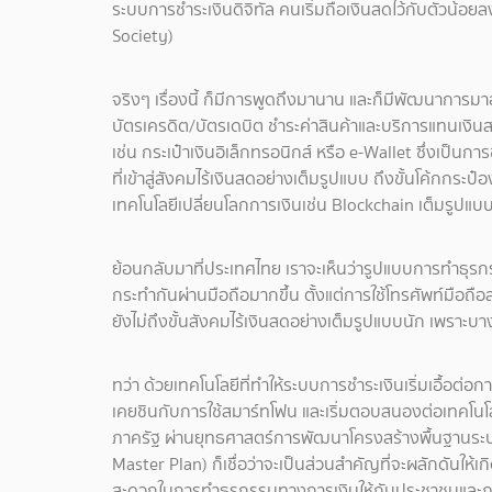
ระบบการชำระเงินดิจิทัล คนเริ่มถือเงินสดไว้กับตัวน้อยลง 
Society)
จริงๆ เรื่องนี้ ก็มีการพูดถึงมานาน และก็มีพัฒนาการมา
บัตรเครดิต/บัตรเดบิต ชำระค่าสินค้าและบริการแทนเงิน
เช่น กระเป๋าเงินอิเล็กทรอนิกส์ หรือ e-Wallet ซึ่งเป็นกา
ที่เข้าสู่สังคมไร้เงินสดอย่างเต็มรูปแบบ ถึงขั้นโค้กกร
เทคโนโลยีเปลี่ยนโลกการเงินเช่น Blockchain เต็มรูปแบบ
ย้อนกลับมาที่ประเทศไทย เราจะเห็นว่ารูปแบบการทำธุร
กระทำกันผ่านมือถือมากขึ้น ตั้งแต่การใช้โทรศัพท์มือถื
ยังไม่ถึงขั้นสังคมไร้เงินสดอย่างเต็มรูปแบบนัก เพราะบาง
ทว่า ด้วยเทคโนโลยีที่ทำให้ระบบการชำระเงินเริ่มเอื้อต่
เคยชินกับการใช้สมาร์ทโฟน และเริ่มตอบสนองต่อเทคโนโล
ภาครัฐ ผ่านยุทธศาสตร์การพัฒนาโครงสร้างพื้นฐานระบ
Master Plan) ก็เชื่อว่าจะเป็นส่วนสำคัญที่จะผลักดันให้
สะดวกในการทำธุรกรรมทางการเงินให้กับประชาชนและภาคธ