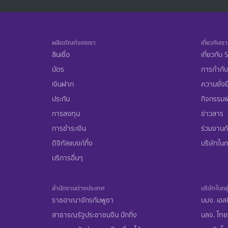
ผลิตภัณฑ์ของเรา
เกี่ยวกับเรา
สินเชื่อ
เกี่ยวกับ
บัตร
การกำกับ
เงินฝาก
ความยั่งย
ประกัน
กิจกรรมเพ
การลงทุน
ข่าวสาร
การชำระเงิน
ร่วมงานก
ดิจิทัลแบงก์กิ้ง
บริษัทในกล
บริการอื่นๆ
สำนักงานต่างประเทศ
บริษัทในกลุ
ราชอาณาจักรกัมพูชา
บมจ. เอสซ
สาธารณรัฐประชาชนจีน ปักกิ่ง
บลจ. ไทย