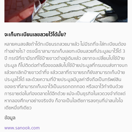
จะเก็บทะเบียนเลขสวยไว้ได้มั้ย?
หลายคนสงสัยถ้าได้ทะเบียนรถสวยมาแล้ว ไม่มีรถที่จะใส่ทะเบียนต้อง
ทำอย่างไร? ตรงนี้เราสามารถเก็บเลขทะเบียนสวยที่ประมูลมาไว้ได้ 3
ปี กรณีที่เรามีรถที่ใช้ป้ายขาวดำอยู่เดิมแล้ว อยากจะเปลี่ยนไปใช้ป้าย
ประมูล ก็ไปติดต่อทำเรื่องขอสลับไปใช้ป้ายประมูลที่กรมขนส่งทางบก
แล้วยกเลิกป้ายขาวดำทิ้ง แล้วเวลาที่เราขายรถก็ยังสามารถเก็บป้าย
ประมูลไว้ได้ และด้วยความที่ป้ายประมูลมีมูลค่าจึงถือเป็นทรัพย์สิน
ของเราที่สามารถเก็บเอาไว้เป็นมรดกตกทอด หรือเอาไว้ทำเงินด้วย
การขายต่อในท้องตลาดได้อีกด้วย แม้จะเป็นธุรกิจในแวดวงจำกัดแต่
หากลองศึกษาอย่างจริงจัง ก็อาจเป็นไอเดียการลงทุนที่น่าสนใจไอ
เดียหนึ่งทีเดียว
ข้อมูล
www.sanook.com