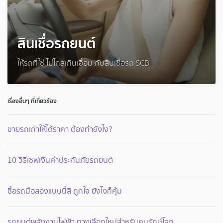
สินเชื่อรถยนต์
ให้รถที่ใช่ ไม่ไกลเกินเอื้อม กับสินเชื่อรถ SCB
เรื่องอื่นๆ ที่เกี่ยวข้อง
ขายรถเก่าให้ได้ราคา ต้องทำยังไง?
10 วิธีเซฟเงินค่าประกันภัยรถยนต์
ซื้อรถมือสองแบบนี้สิ ถูกใจ ยังไงก็คุ้ม
รถยนต์พลังงานไฟฟ้า ทางเลือกใหม่สำหรับคนรักษ์โลก