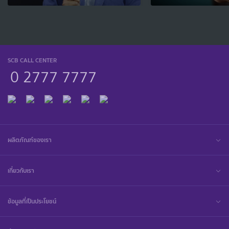
SCB CALL CENTER
0 2777 7777
ผลิตภัณฑ์ของเรา
เกี่ยวกับเรา
ข้อมูลที่เป็นประโยชน์