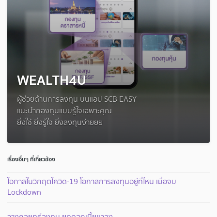
WEALTH4U
ผู้ช่วยด้านการลงทุน บนแอป SCB EASY
แนะนำกองทุนแบบรู้ใจเฉพาะคุณ
ยิ่งใช้ ยิ่งรู้ใจ ยิ่งลงทุนง่ายยย
เรื่องอื่นๆ ที่เกี่ยวข้อง
โอกาสในวิกฤตโควิด-19 โอกาสการลงทุนอยู่ที่ไหน เมื่อจบ
Lockdown
วางกลยุทธ์ลงทุน ยุคดอกเบี้ยขาลง