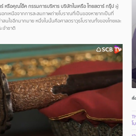
 หรือคุณโอ๊ค กรรมการบริหาร บริษัทในเครือ ไทยสตาร์ กรุ๊ป
ผู้
์ นอกเหนือจากการสะสมภาพถ่ายโบราณที่เป็นของหายากเป็นที่
่าสนใจอีกมากมาย หนึ่งในนั้นคือศาสตราวุธโบราณทั้งของไทยและ
ระจำชาติ
เรื
T
โบ
เจ