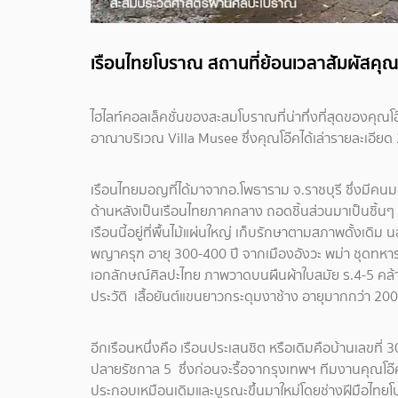
เรือนไทยโบราณ สถานที่ย้อนเวลาสัมผัสคุณ
ไฮไลท์คอลเล็คชั่นของสะสมโบราณที่น่าทึ่งที่สุดของคุณโอ
อาณาบริเวณ Villa Musee ซึ่งคุณโอ๊คได้เล่ารายละเอียด 2
เรือนไทยมอญที่ได้มาจากอ.โพธาราม จ.ราชบุรี ซึ่งมีคนม
ด้านหลังเป็นเรือนไทยภาคกลาง ถอดชิ้นส่วนมาเป็นชิ้นๆ
เรือนนี้อยู่ที่พื้นไม้แผ่นใหญ่ เก็บรักษาตามสภาพดั้งเดิม
พญาครุฑ อายุ 300-400 ปี จากเมืองอังวะ พม่า ชุดทหารโบร
เอกลักษณ์ศิลปะไทย ภาพวาดบนผืนผ้าใบสมัย ร.4-5 คล้
ประวัติ เสื้อยันต์แขนยาวกระดุมงาช้าง อายุมากกว่า 200
อีกเรือนหนึ่งคือ เรือนประเสนชิต หรือเดิมคือบ้านเลขที่
ปลายรัชกาล 5 ซึ่งก่อนจะรื้อจากรุงเทพฯ ทีมงานคุณโอ๊คไ
ประกอบเหมือนเดิมและบูรณะขึ้นมาใหม่โดยช่างฝีมือไทยโบร