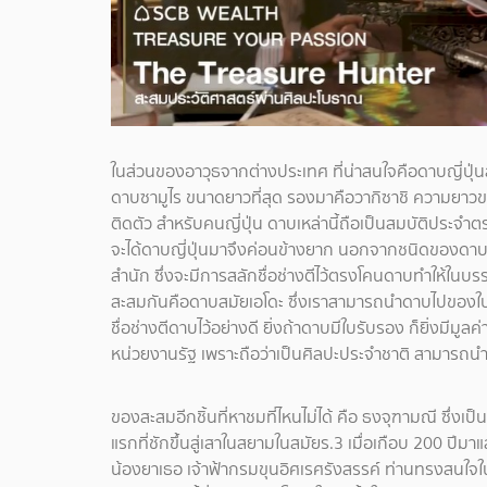
ในส่วนของอาวุธจากต่างประเทศ ที่น่าสนใจคือดาบญี่ปุ่น
ดาบซามูไร ขนาดยาวที่สุด รองมาคือวากิซาชิ ความยาว
ติดตัว สำหรับคนญี่ปุ่น ดาบเหล่านี้ถือเป็นสมบัติประ
จะได้ดาบญี่ปุ่นมาจึงค่อนข้างยาก นอกจากชนิดของดาบแล้
สำนัก ซึ่งจะมีการสลักชื่อช่างตีไว้ตรงโคนดาบทำให้ในบรร
สะสมกันคือดาบสมัยเอโดะ ซึ่งเราสามารถนำดาบไปของใบ
ชื่อช่างตีดาบไว้อย่างดี ยิ่งถ้าดาบมีใบรับรอง ก็ยิ่งม
หน่วยงานรัฐ เพราะถือว่าเป็นศิลปะประจำชาติ สามารถนำ
ของสะสมอีกชิ้นที่หาชมที่ไหนไม่ได้ คือ ธงจุฑามณี ซึ่งเป
แรกที่ชักขึ้นสู่เสาในสยามในสมัยร.3 เมื่อเกือบ 200 ปีม
น้องยาเธอ เจ้าฟ้ากรมขุนอิศเรศรังสรรค์ ท่านทรงสนใจใ