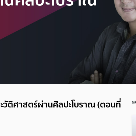
วัติศาสตร์ผ่านศิลปะโบราณ (ตอนที่
ผล