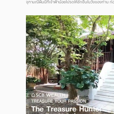
จุฑามณีผืนนี้ที่เจ้าฟ้าน้อยโปรดให้ชักขึ้นในวังของท่าน