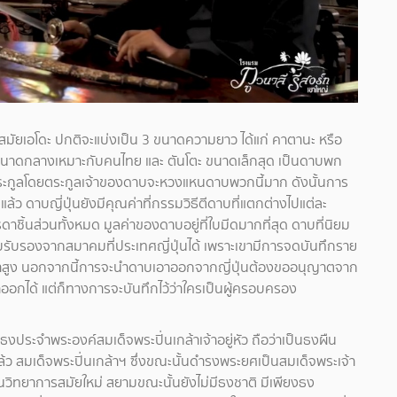
สมัยเอโดะ ปกติจะแบ่งเป็น 3 ขนาดความยาว ได้แก่ คาตานะ หรือ
ขนาดกลางเหมาะกับคนไทย และ ตันโตะ ขนาดเล็กสุด เป็นดาบพก
จำตระกูลโดยตระกูลเจ้าของดาบจะหวงแหนดาบพวกนี้มาก ดังนั้นการ
ว ดาบญี่ปุ่นยังมีคุณค่าที่กรรมวิธีตีดาบที่แตกต่างไปแต่ละ
ดาชิ้นส่วนทั้งหมด มูลค่าของดาบอยู่ที่ใบมีดมากที่สุด ดาบที่นิยม
รับรองจากสมาคมที่ประเทศญี่ปุ่นได้ เพราะเขามีการจดบันทึกราย
ีมูลค่าสูง นอกจากนี้การจะนำดาบเอาออกจากญี่ปุ่นต้องขออนุญาตจาก
ออกได้ แต่ก็ทางการจะบันทึกไว้ว่าใครเป็นผู้ครอบครอง
็นธงประจำพระองค์สมเด็จพระปิ่นเกล้าเจ้าอยู่หัว ถือว่าเป็นธงผืน
าแล้ว สมเด็จพระปิ่นเกล้าฯ ซึ่งขณะนั้นดำรงพระยศเป็นสมเด็จพระเจ้า
นวิทยาการสมัยใหม่ สยามขณะนั้นยังไม่มีธงชาติ มีเพียงธง