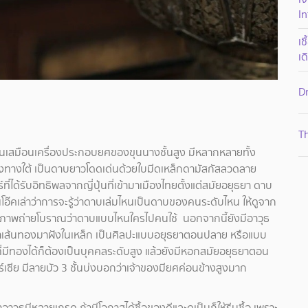
In
เช
เด
D
Th
นเสมือนเครื่องประกอบยศของขุนนางชั้นสูง มีหลากหลายทั้ง
ทางใต้ เป็นดาบยาวโดดเด่นด้วยใบมีดเหล็กดามัสกัสลวดลาย
่ได้รับอิทธิพลจากญี่ปุ่นที่เข้ามาเมืองไทยตั้งแต่สมัยอยุธยา ดาบ
อ๊คเล่าว่าการจะรู้ว่าดาบเล่มไหนเป็นดาบของคนระดับไหน ให้ดูจาก
จากภาพถ่ายโบราณว่าดาบแบบไหนใครไปคนใช้ นอกจากนี้ยังมีอาวุธ
่เอาเส้นทองมาฝังในเหล็ก เป็นศิลปะแบบอยุธยาตอนปลาย หรือแบบ
ี่มีทองได้ก็ต้องเป็นบุคคลระดับสูง แล้วยังมีหอกสมัยอยุธยาตอน
์เซีย มีลายบัว 3 ชั้นบ่งบอกว่าเจ้าของมียศค่อนข้างสูงมาก
ุธมีหลายเกรด ถ้ามีโอกาสได้ซื้อของดีและดูเป็นก็ให้รีบซื้อ เพราะ