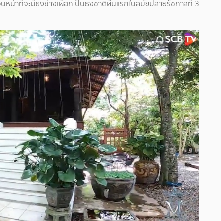
 ก่อนหน้าที่จะมีธงช้างเผือกเป็นธงชาติผืนแรกในสมัยปลายรัชกาลที่ 3