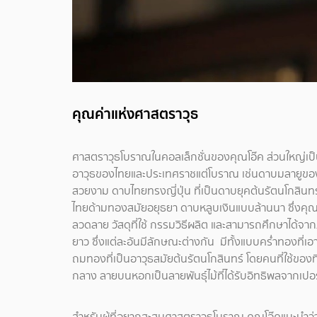
คุณค่าแห่งศาสตราวุธ
ศาสตราวุธโบราณในคอลเล็กชั่นของคุณโอ๊ค ส่วนใหญ่เป็
อาวุธของไทยและประเทศราชแต่โบราณ เช่นดาบมลายูของ
สวยงาม ดาบไทยทรงญี่ปุ่น ที่เป็นดาบยุคต้นรัตนโกสินทร์ที
ไทยด้ามทองสมัยอยุธยา ดาบหลูบเงินแบบล้านนา ซึ่งคุณโ
ลวดลาย วัสดุที่ใช้ กรรมวิธีผลิต และสามารถศึกษาได้
ยาว ซึ่งแต่ละอันมีลักษณะต่างกัน มีทั้งแบบคร่ำทองที
ถมทองที่เป็นอาวุธสมัยต้นรัตนโกสินทร์ โดยคนที่ใช้ของท
กลาง ลายบนหอกเป็นลายพันธุ์ไม้ที่ได้รับอิทธิพลจากเปอร
สำหรับผู้ที่อยากสะสมศาสตราวุธโบราณ คุณโอ๊คแนะนำว่าอาว