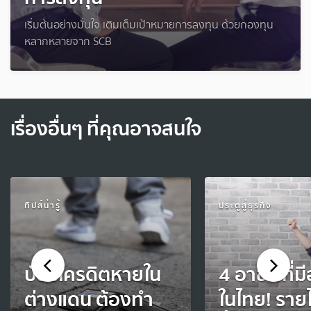
เริ่มต้นอย่างมั่นใจ เติมเต็มเป้าหมายการลงทุน ด้วยกองทุน
หลากหลายจาก SCB
เรื่องอื่นๆ ที่คุณอาจสนใจ
ทิปส์น่ารู้
ประตูสู่ธุรกิจ
บัตรเครดิตหายใน
4 อาชีพที่มี
ต่างแดน ต้องทำ
ในไทย! ราย