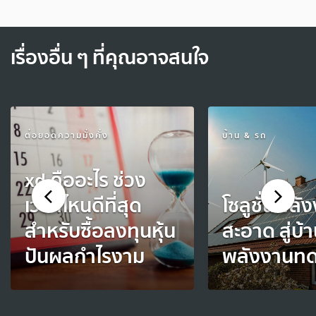
เรื่องอื่น ๆ ที่คุณอาจสนใจ
ต่อยอดความมั่งคั่ง
บ้าน & รถ
xd คืออะไร ช่วง
เวลาไหนดีที่สุด
โซลูชั่นพลั
สำหรับซื้อลงทุนหุ้น
สะอาด สู่บ้
ปันผลกำไรงาม
พลังงานท