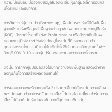
ความไม่แน่นอนเมื่ออิงกับข้อมูลในอดีต เช่น หุ้นกลุ่มอิเล็กทรอนิกส์
ปิโตรเคมี และธนาคาร
การวิเคราะห์หุ้นรายตัว (Bottom-up) เพื่อคัดกรองหุ้นที่มีปัจจัยพื้น
ฐานแข็งแกร่งหรือมูลค่าพื้นฐานต่างๆ เช่น ผลตอบแทนของผู้ถือหุ้น
(ROE), อัตรากำไรสุทธิ (Net Profit Margin) หรืออัตราเงินปันผล
ตอบแทน (Dividend Yield) ยังอยู่ในระดับที่ดี หมายความว่า
อุตสาหกรรมโดยรวมมีแนวโน้มเติบโตได้ดีท่ามกลางวิกฤต แต่ในช่วง
วิกฤติ COVID-19 ราคาหุ้นปรับลดลงตามสภาวะตลาดโดยรวม
ดังนั้น ถ้าราคาหุ้นปรับลดลงไปมากกว่าปัจจัยพื้นฐาน แสดงว่าหาก
ลงทุนก็มีโอกาสสร้างผลตอบแทนได้
การผสมผสานพอร์ตลงทุนทั้ง 2 ประเภท ขึ้นอยู่กับระดับความเสี่ยง
ของนักลงทุนว่าสามารถรับความเสี่ยงได้มากน้อยแค่ไหน ถ้ารับความ
เสี่ยงได้น้อยก็เน้นหุ้นปลอดภัยมากที่สุด ขณะเดียวกัน