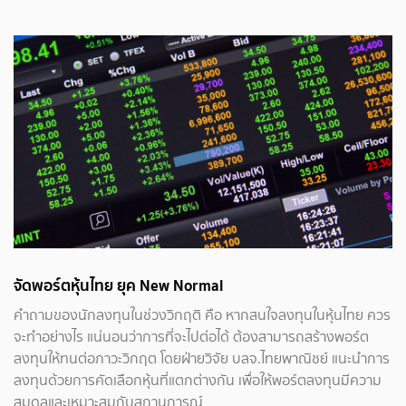
จัดพอร์ตหุ้นไทย ยุค New Normal
คำถามของนักลงทุนในช่วงวิกฤติ
คือ หากสนใจลงทุนในหุ้นไทย ควร
จะทำอย่างไร แน่นอนว่าการที่จะไปต่อได้ ต้องสามารถสร้างพอร์ต
ลงทุนให้ทนต่อภาวะวิกฤต โดยฝ่ายวิจัย บลจ.ไทยพาณิชย์ แนะนำการ
ลงทุนด้วยการคัดเลือกหุ้นที่แตกต่างกัน เพื่อให้พอร์ตลงทุนมีความ
สมดุลและเหมาะสมกับสถานการณ์