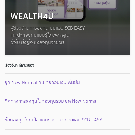
WEALTH4U
ผู้ช่วยด้านการลงทุน บนแอป SCB EASY
แนะนำกองทุนแบบรู้ใจเฉพาะคุณ
ยิ่งใช้ ยิ่งรู้ใจ ยิ่งลงทุนง่ายยย
เรื่องอื่นๆ ที่เกี่ยวข้อง
ยุค New Normal คนไทยออมเงินเพิ่มขึ้น
ทิศทางการลงทุนในกองทุนรวม ยุค New Normal
ซื้อกองทุนได้ทันใจ แถมง่ายมาก ด้วยแอป SCB EASY