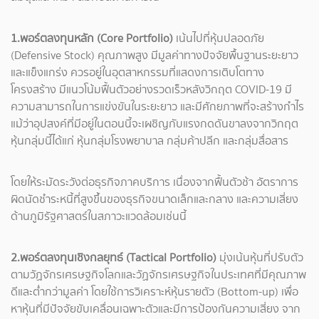
1.พอร์ตลงทุนหลัก (Core Portfolio)
เน้นไปที่หุ้นปลอดภัย
(Defensive Stock) คุณภาพสูง มีมูลค่าทางปัจจัยพื้นฐานระยะยาว
และแข็งแกร่ง ควรอยู่ในอุตสาหกรรมที่แสดงการเติบโตทาง
โครงสร้าง มีแนวโน้มฟื้นตัวอย่างรวดเร็วหลังวิกฤต COVID-19 มี
ความสามารถในการแข่งขันในระยะยาว และมีศักยภาพที่จะสร้างกําไร
แม้ว่าอุปสงค์ที่มีอยู่ในตอนนี้จะเผชิญกับแรงกดดันขาลงจากวิกฤต
หุ้นกลุ่มนี้ได้แก่ หุ้นกลุ่มโรงพยาบาล กลุ่มค้าปลีก และกลุ่มสื่อสาร
โดยให้ระมัดระวังต่อธุรกิจภาคบริการ เนื่องจากฟื้นตัวช้า อัตราการ
ผิดนัดชําระหนี้ที่สูงขึ้นของธุรกิจขนาดเล็กและกลาง และความเสี่ยง
ด้านภูมิรัฐศาสตร์ในสภาวะแวดล้อมเช่นนี้
2.พอร์ตลงทุนเชิงกลยุทธ์ (Tactical Portfolio)
มุ่งเน้นหุ้นที่ปรับตัว
ตามวัฏจักรเศรษฐกิจโลกและวัฏจักรเศรษฐกิจในประเทศที่มีคุณภาพ
ดีและตํ่ากว่ามูลค่า โดยใช้การวิเคราะห์หุ้นรายตัว (Bottom-up) เพื่อ
หาหุ้นที่มีปัจจัยขับเคลื่อนเฉพาะตัวและมีการป้องกันความเสี่ยง จาก