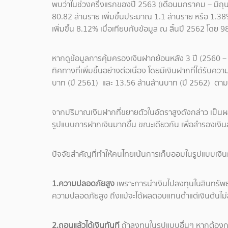
พบว่าในช่วงครึ่งแรกของปี 2563 (เดือนมกราคม – มิถ
80.82 ล้านราย เพิ่มขึ้นประมาณ 1.1 ล้านราย หรือ 1.3
เพิ่มขึ้น 8.12% เมื่อเทียบกับข้อมูล ณ สิ้นปี 2562 โดย 
หากดูข้อมูลการคุ้มครองเงินฝากย้อนหลัง 3 ปี (2560 –
ทิศทางที่เพิ่มขึ้นอย่างต่อเนื่อง โดยมีเงินฝากที่ได้รั
บาท (ปี 2561) และ 13.56 ล้านล้านบาท (ปี 2562) ตา
จากปริมาณเงินฝากที่ขยายตัวในอัตราสูงดังกล่าว เป็น
รูปแบบการฝากเงินมากขึ้น ขณะเดียวกัน เพื่อสำรองเงิ
ปัจจัยสำคัญที่ทำให้คนไทยเน้นการเก็บออมในรูปแบบเงิ
1.ความปลอดภัยสูง
เพราะการนำเงินไปลงทุนในสินทรัพย์
ความปลอดภัยสูง ถึงแม้จะได้ผลตอบแทนต่ำแต่เงินต้นไม
2.ถอนแล้วได้เงินทันที
ถ้าลงทุนในรูปแบบอื่นๆ หากต้อง