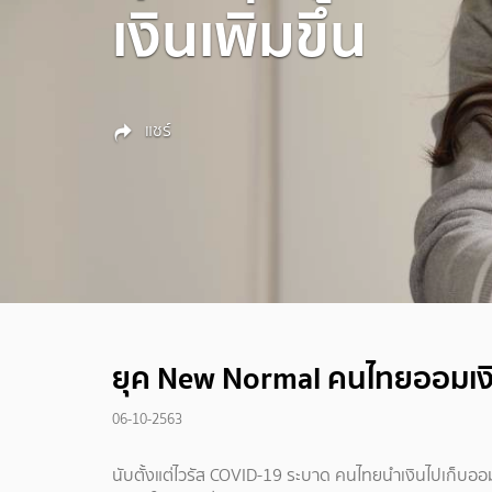
เงินเพิ่มขึ้น
แชร์
ยุค New Normal คนไทยออมเงินเ
06-10-2563
นับตั้งแต่ไวรัส COVID-19 ระบาด คนไทยนำเงินไปเก็บออ