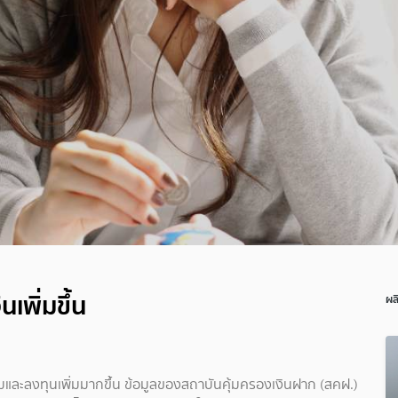
พิ่มขึ้น
ผล
มและลงทุนเพิ่มมากขึ้น ข้อมูลของสถาบันคุ้มครองเงินฝาก (สคฝ.)