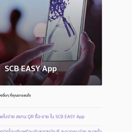
SCB EASY App
ื่องอื่นๆ ที่คุณอาจสนใจ
ายในง่าย สแกน QR ซื้อ-ขาย ใน SCB EASY App
ทคนิคโอนเงินพร้อมกันหลายบัญชี สะดวกคนจ่าย สบายใจ