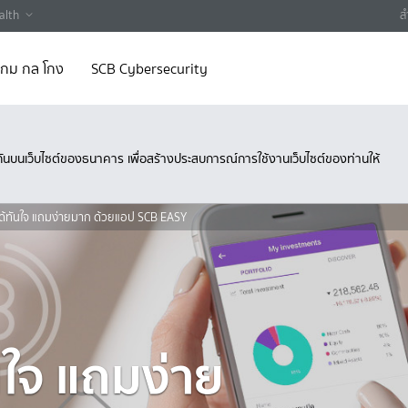
alth
ส
 เกม กล โกง
SCB Cybersecurity
ึงกันบนเว็บไซต์ของธนาคาร เพื่อสร้างประสบการณ์การใช้งานเว็บไซต์ของท่านให้
ได้ทันใจ แถมง่ายมาก ด้วยแอป SCB EASY
นใจ แถมง่าย