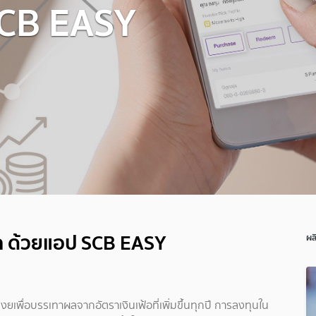
SCB EASY
าก ด้วยแอป SCB EASY
ผล
พื่อบรรเทาผลจากอัตราเงินเฟ้อที่เพิ่มขึ้นทุกปี การลงทุนใน