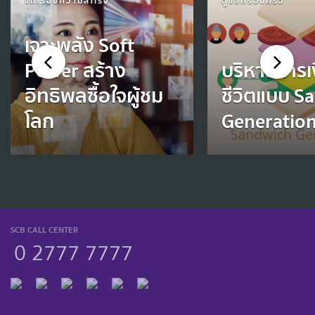
แกะรอยความสำเร็จ
ดูแลครอบครัว
เจาะพลัง Soft
Power สร้าง
บริหารการเ
อิทธิพลซื้อใจผู้ชม
ชีวิตแบบ S
โลก
Generatio
SCB CALL CENTER
0 2777 7777