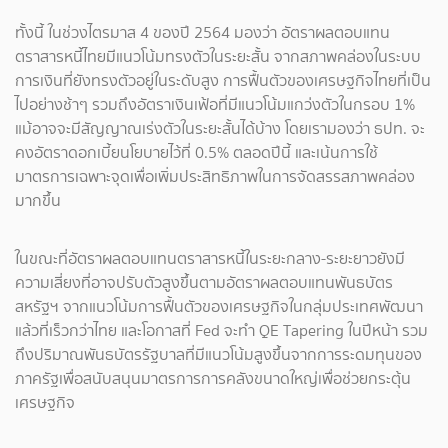
ทั้งนี้ ในช่วงไตรมาส 4 ของปี 2564 มองว่า อัตราผลตอบแทน
ตราสารหนี้ไทยมีแนวโน้มทรงตัวในระยะสั้น จากสภาพคล่องในระบบ
การเงินที่ยังทรงตัวอยู่ในระดับสูง การฟื้นตัวของเศรษฐกิจไทยที่เป็น
ไปอย่างช้าๆ รวมถึงอัตราเงินเฟ้อที่มีแนวโน้มแกว่งตัวในกรอบ 1%
แม้อาจจะมีสัญญาณเร่งตัวในระยะสั้นได้บ้าง โดยเรามองว่า ธปท. จะ
คงอัตราดอกเบี้ยนโยบายไว้ที่ 0.5% ตลอดปีนี้ และเน้นการใช้
มาตรการเฉพาะจุดเพื่อเพิ่มประสิทธิภาพในการจัดสรรสภาพคล่อง
มากขึ้น
ในขณะที่อัตราผลตอบแทนตราสารหนี้ในระยะกลาง-ระยะยาวยังมี
ความเสี่ยงที่อาจปรับตัวสูงขึ้นตามอัตราผลตอบแทนพันธบัตร
สหรัฐฯ จากแนวโน้มการฟื้นตัวของเศรษฐกิจในกลุ่มประเทศพัฒนา
แล้วที่เร็วกว่าไทย และโอกาสที่ Fed จะทำ QE Tapering ในปีหน้า รวม
ถึงปริมาณพันธบัตรรัฐบาลที่มีแนวโน้มสูงขึ้นจากการระดมทุนของ
ภาครัฐเพื่อสนับสนุนมาตรการการคลังขนาดใหญ่เพื่อช่วยกระตุ้น
เศรษฐกิจ