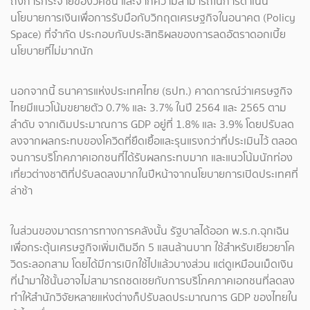
ถึงการกระจายของวัคซีน และจากความสามารถในการดำเนิน
นโยบายการเงินเพื่อการรับมือกับวิกฤตเศรษฐกิจในอนาคต (Policy
Space) ที่จำกัด ประกอบกับประสิทธิผลของการลดอัตราดอกเบี้ย
นโยบายที่ไม่มากนัก
นอกจากนี้ ธนาคารแห่งประเทศไทย (ธปท.) คาดการณ์ว่าเศรษฐกิจ
ไทยมีแนวโน้มขยายตัว 0.7% และ 3.7% ในปี 2564 และ 2565 ตาม
ลำดับ จากเดิมประมาณการ GDP อยู่ที่ 1.8% และ 3.9% โดยปรับลด
ลงจากผลกระทบของโควิดที่ยืดเยื้อและรุนแรงกว่าที่ประเมินไว้ ตลอด
จนการบริโภคภาคเอกชนที่ได้รับผลกระทบมาก และแนวโน้มนักท่อง
เที่ยวต่างชาติที่ปรับลดลงมากในปีหน้าจากนโยบายการเปิดประเทศที่
ล่าช้า
ในส่วนของมาตรการทางการคลังนั้น รัฐบาลได้ออก พ.ร.ก.ฉุกเฉิน
เพื่อกระตุ้นเศรษฐกิจเพิ่มเติมอีก 5 แสนล้านบาท ใช้สำหรับเยียวยาโค
วิดระลอกสาม โดยได้มีการเบิกใช้ไปแล้วบางส่วน แต่ดูเหมือนเม็ดเงิน
ที่นำมาใช้นั้นอาจไม่สามารถชดเชยกับการบริโภคภาคเอกชนที่ลดลง
ทำให้สำนักวิจัยหลายแห่งต่างก็ปรับลดประมาณการ GDP ของไทยใน