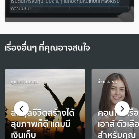
เริ่มต้นการลงทุนแบบง่ายๆ ในกองทุนหุ้นไทยที่กำลังได้รับ
ความนิยม
เรื่องอื่นๆ ที่คุณอาจสนใจ
ดูแลครอบครัว
บ้าน & รถ
สมดุลชีวิตสร้างได้
คอนโด หรือ
สุขภาพก็ดี แถมมี
เฮาส์ ตัวเลื
เงินเก็บ
สำหรับคุณ