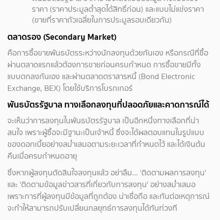
ราคา (ราคาประมูลต่ำสุดได้สิทธิ์ก่อน) และแบบไม่แข่งราคา
(ขายที่ราคาถัวเฉลี่ยในการประมูลรอบเดียวกัน)
ตลาดรอง (Secondary Market)
คือการซื้อขายพันธบัตรระหว่างนักลงทุนด้วยกันเอง หรือกรณีที่ซื้อ
ผ่านตลาดแรกแล้วต้องการขายก่อนครบกำหนด การซื้อขายมีทั้ง
แบบตกลงกันเอง และผ่านตลาดตราสารหนี้ (Bond Electronic
Exchange, BEX) โดยใช้บริการโบรกเกอร์
พันธบัตรรัฐบาล ทางเลือกลงทุนที่ปลอดภัยและคาดการณ์ได้
จะเห็นว่าการลงทุนในพันธบัตรรัฐบาล เป็นอีกหนึ่งทางเลือกที่น่า
สนใจ เพราะผู้ซื้อจะมีฐานะเป็นเจ้าหนี้ ซึ่งจะได้ผลตอบแทนในรูปแบบ
ของดอกเบี้ยอย่างสม่ำเสมอตามระยะเวลาที่กำหนดไว้ และได้เงินต้น
คืนเมื่อครบกำหนดอายุ
ซึ่งหากผู้ลงทุนตัดสินใจลงทุนแล้ว อย่าลืม... 'ติดตามผลการลงทุน'
และ 'ติดตามข้อมูลข่าวสารที่เกี่ยวกับการลงทุน' อย่างสม่ำเสมอ
เพราะการที่ผู้ลงทุนมีข้อมูลที่ถูกต้อง น่าเชื่อถือ และทันต่อเหตุการณ์
จะทำให้สามารถปรับเปลี่ยนกลยุทธ์การลงทุนได้ทันท่วงที