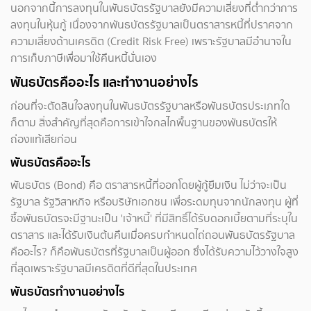
นอกจากนี้การลงทุนในพันธบัตรรัฐบาลยังมีความเสี่ยงที่ต่ำกว่าการ
ลงทุนในหุ้นกู้ เนื่องจากพันธบัตรรัฐบาลเป็นตราสารหนี้ที่ปราศจาก
ความเสี่ยงด้านเครดิต (Credit Risk Free) เพราะรัฐบาลมีอำนาจใน
การเก็บภาษีเพื่อมาใช้คืนหนี้นั่นเอง
พันธบัตรคืออะไร และทำงานอย่างไร
ก่อนที่จะตัดสินใจลงทุนในพันธบัตรรัฐบาลหรือพันธบัตรประเภทใด
ก็ตาม สิ่งสำคัญที่สุดคือการเข้าใจกลไกพื้นฐานของพันธบัตรให้
ถ่องแท้เสียก่อน
พันธบัตรคืออะไร
พันธบัตร (Bond) คือ ตราสารหนี้ที่ออกโดยผู้กู้ยืมเงิน ไม่ว่าจะเป็น
รัฐบาล รัฐวิสาหกิจ หรือบริษัทเอกชน เพื่อระดมทุนจากนักลงทุน ผู้ที่
ซื้อพันธบัตรจะมีฐานะเป็น 'เจ้าหนี้' ที่มีสิทธิ์ได้รับดอกเบี้ยตามที่ระบุใน
ตราสาร และได้รับเงินต้นคืนเมื่อครบกำหนดไถ่ถอนพันธบัตรรัฐบาล
คืออะไร? ก็คือพันธบัตรที่รัฐบาลเป็นผู้ออก ซึ่งได้รับความไว้วางใจสูง
ที่สุดเพราะรัฐบาลมีเครดิตที่ดีที่สุดในประเทศ
พันธบัตรทำงานอย่างไร