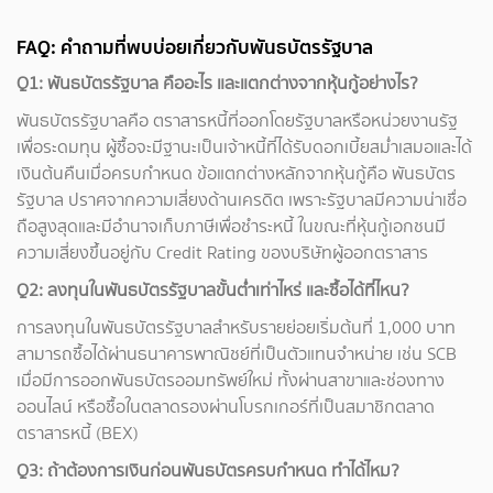
FAQ: คำถามที่พบบ่อยเกี่ยวกับพันธบัตรรัฐบาล
Q1: พันธบัตรรัฐบาล คืออะไร และแตกต่างจากหุ้นกู้อย่างไร?
พันธบัตรรัฐบาลคือ ตราสารหนี้ที่ออกโดยรัฐบาลหรือหน่วยงานรัฐ
เพื่อระดมทุน ผู้ซื้อจะมีฐานะเป็นเจ้าหนี้ที่ได้รับดอกเบี้ยสม่ำเสมอและได้
เงินต้นคืนเมื่อครบกำหนด ข้อแตกต่างหลักจากหุ้นกู้คือ พันธบัตร
รัฐบาล ปราศจากความเสี่ยงด้านเครดิต เพราะรัฐบาลมีความน่าเชื่อ
ถือสูงสุดและมีอำนาจเก็บภาษีเพื่อชำระหนี้ ในขณะที่หุ้นกู้เอกชนมี
ความเสี่ยงขึ้นอยู่กับ Credit Rating ของบริษัทผู้ออกตราสาร
Q2: ลงทุนในพันธบัตรรัฐบาลขั้นต่ำเท่าไหร่ และซื้อได้ที่ไหน?
การลงทุนในพันธบัตรรัฐบาลสำหรับรายย่อยเริ่มต้นที่ 1,000 บาท
สามารถซื้อได้ผ่านธนาคารพาณิชย์ที่เป็นตัวแทนจำหน่าย เช่น SCB
เมื่อมีการออกพันธบัตรออมทรัพย์ใหม่ ทั้งผ่านสาขาและช่องทาง
ออนไลน์ หรือซื้อในตลาดรองผ่านโบรกเกอร์ที่เป็นสมาชิกตลาด
ตราสารหนี้ (BEX)
Q3: ถ้าต้องการเงินก่อนพันธบัตรครบกำหนด ทำได้ไหม?