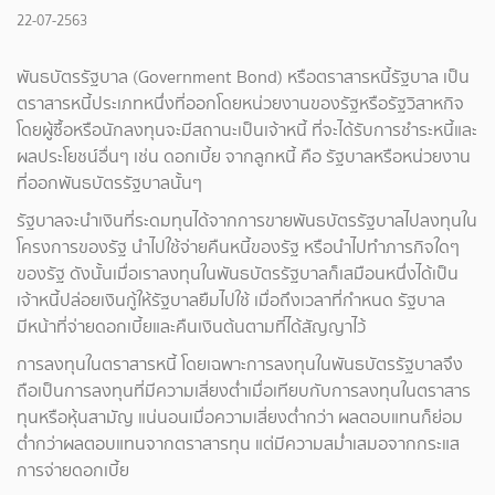
22-07-2563
พันธบัตรรัฐบาล (Government Bond) หรือตราสารหนี้รัฐบาล เป็น
ตราสารหนี้ประเภทหนึ่งที่ออกโดยหน่วยงานของรัฐหรือรัฐวิสาหกิจ
โดยผู้ซื้อหรือนักลงทุนจะมีสถานะเป็นเจ้าหนี้ ที่จะได้รับการชำระหนี้และ
ผลประโยชน์อื่นๆ เช่น ดอกเบี้ย จากลูกหนี้ คือ รัฐบาลหรือหน่วยงาน
ที่ออกพันธบัตรรัฐบาลนั้นๆ
รัฐบาลจะนำเงินที่ระดมทุนได้จากการขายพันธบัตรรัฐบาลไปลงทุนใน
โครงการของรัฐ นำไปใช้จ่ายคืนหนี้ของรัฐ หรือนำไปทำภารกิจใดๆ
ของรัฐ ดังนั้นเมื่อเราลงทุนในพันธบัตรรัฐบาลก็เสมือนหนึ่งได้เป็น
เจ้าหนี้ปล่อยเงินกู้ให้รัฐบาลยืมไปใช้ เมื่อถึงเวลาที่กำหนด รัฐบาล
มีหน้าที่จ่ายดอกเบี้ยและคืนเงินต้นตามที่ได้สัญญาไว้
การลงทุนในตราสารหนี้ โดยเฉพาะการลงทุนในพันธบัตรรัฐบาลจึง
ถือเป็นการลงทุนที่มีความเสี่ยงต่ำเมื่อเทียบกับการลงทุนในตราสาร
ทุนหรือหุ้นสามัญ แน่นอนเมื่อความเสี่ยงต่ำกว่า ผลตอบแทนก็ย่อม
ต่ำกว่าผลตอบแทนจากตราสารทุน แต่มีความสม่ำเสมอจากกระแส
การจ่ายดอกเบี้ย