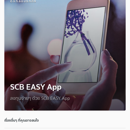
ดิจิทัลแบงก์กิ้ง
SCB EASY App
ลงทุนง่ายๆ ด้วย SCB EASY App
เรื่องอื่นๆ ที่คุณอาจสนใจ