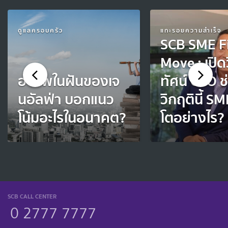
ดูแลครอบครัว
แกะรอยความสำเร็จ
SCB SME Fi
Move : เปิด
อาชีพในฝันของเจ
ทัศน์ CEO ช
นอัลฟ่า บอกแนว
วิกฤตินี้ S
โน้มอะไรในอนาคต?
โตอย่างไร?
SCB CALL CENTER
0 2777 7777