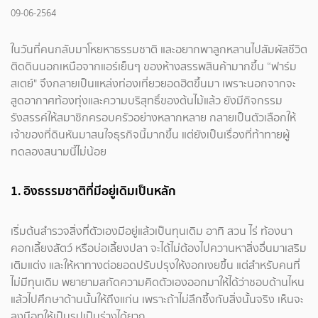
09-06-2564
ในวันที่คนกลับมาโหยหาธรรมชาติ และอยากพาลูกหลานไปสัมผัสชีวิต
ติดดินนอกเหนือจากแอร์เย็นๆ ของห้างสรรพสินค้ามากขึ้น “ฟาร์ม
สเตย์" จึงกลายเป็นแหล่งท่องเที่ยวยอดฮิตขึ้นมา เพราะนอกจากจะ
สูดอากาศท้องทุ่งและความบริสุทธิ์ของต้นไม้แล้ว ยังมีกิจกรรม
รังสรรค์ให้สมาชิกครอบครัวอย่างหลากหลาย กลายเป็นตัวเลือกให้
เจ้าของที่ดินหันมาสนใจธุรกิจนี้มากขึ้น แต่ยังเป็นเรื่องที่ท้าทายผู้
ทดลองสนามนี้ไม่น้อย
1. อิงธรรมชาติที่มีอยู่เดิมเป็นหลัก
เริ่มต้นสำรวจสิ่งที่ตัวเองมีอยู่แล้วเป็นทุนเดิม อาทิ สวน ไร่ ท้องนา
คอกเลี้ยงสัตว์ หรือบ่อเลี้ยงปลา จะได้ไม่ต้องไปควานหาสิ่งอื่นมาเสริม
เติมแต่ง และให้หาทางต่อยอดปรับปรุงให้งอกเงยขึ้น แต่สำหรับคนที่
ไม่มีทุนเดิม พยายามสกัดความคิดตัวเองออกมาให้ได้ว่าชอบด้านไหน
แล้วไปศึกษาด้านนั้นให้ถึงแก่น เพราะถ้าไม่ลึกซึ้งกับสิ่งนั้นจริง เห็นจะ
ลงมือทให้เป็นรูปเป็นร่างได้ยาก