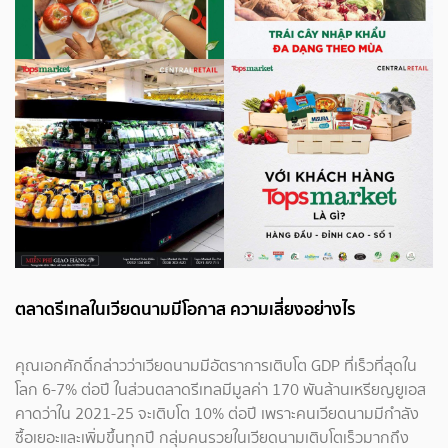
ตลาดรีเทลในเวียดนามมีโอกาส ความเสี่ยงอย่างไร
คุณเอกศักดิ์กล่าวว่าเวียดนามมีอัตราการเติบโต GDP ที่เร็วที่สุดใน
โลก 6-7% ต่อปี ในส่วนตลาดรีเทลมีมูลค่า 170 พันล้านเหรียญยูเอส
คาดว่าใน 2021-25 จะเติบโต 10% ต่อปี เพราะคนเวียดนามมีกำลัง
ซื้อเยอะและเพิ่มขึ้นทุกปี กลุ่มคนรวยในเวียดนามเติบโตเร็วมากถึง