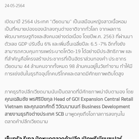
24-05-2564
เปิดมาปี 2564 ประเทศ “เวียดนาม” เป็นเสมือนหญิงสาวเนื้อหอม
เป็นที่หมายปองของนักลงทุนต่างชาติจากทั่วโลก จากผลการ
พัฒนาเศรษฐกิจและสังคมอย่างต่อเนื่อง โดยปีพ.ศ. 2563 ที่ผ่านมา
ตัวเลข GDP ปรับขึ้น 6% และเพิ่มขึ้นเฉลี่ยปีละ 6.5 -7% อีกทั้งยัง
สามารถควบคุมการแพร่ระบาดโควิด-19 ได้อย่างมีประสิทธิภาพ และ
ที่สำคัญคือโครงสร้างประชากรที่เป็นอัตราส่วนทองคำ ประชากร
เวียดนาม 44 ล้านคนจากทั้งหมด 98 ล้านคนอยู่ในวัยทำงาน ทำให้มี
การแข่งขันในธุรกิจอุปโภคบริโภคและตลาดมีศักยภาพเติบโตสูง
ภาคธุรกิจปลีกเวียดนามนับเป็นตลาดที่มีศักยภาพน่าจับตามอง โดย
คุณเฉลิมชัย พรศิริปิยกุล Head of GO! Expansion Central Retail
Vietnam และคุณเอกศักดิ์ วิวัฒนานนท์ Business Development
สายงานธุรกิจต่างประเทศ SCB
มาพูดคุยถึงโอกาสการลงทุนใน
ตลาดค้าปลีกเวียดนาม
เซ็นทรัล รีเทล ปักหมุดตลาดค้าปลีก เปิดพรีเมียมซูเปอร์