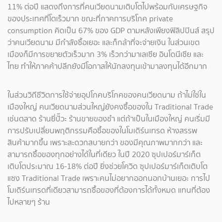
11% ต่อปี แสดงถึงการที่คนเวียดนามเติบโตไปพร้อมกับเศรษฐกิจ
ของประเทศที่โตเร็วมาก ขณะที่ภาคการบริโภค private
consumption คิดเป็น 67% ของ GDP ตามหลังเพียงฟิลิปปินส์ สรุป
ว่าคนเวียดนาม มีกำลังซื้อเยอะ และก็กล้าที่จะจ่ายเงิน ในส่วนเขต
เมืองก็มีการขยายตัวเร็วมาก 3% เร็วกว่ามาเลเซีย อินโดนีเซีย และ
ไทย ทำให้ภาคค้าปลีกยังมีโอกาสให้นักลงทุนเข้ามาลงทุนได้อีกมาก
ในส่วนวิถีชีวิตการใช้จ่ายอุปโภคบริโภคของคนเวียดนาม ถ้าไม่ใช่ใน
เมืองใหญ่ คนเวียดนามส่วนใหญ่ยังคงซื้อของใน Traditional Trade
เช่นตลาด ร้านยี่ปั๊วะ ร้านขายของชำ แต่ถ้าเป็นในเมืองใหญ่ คนเริ่มมี
การปรับเปลี่ยนพฤติกรรมคือซื้อของในโมเดิร์นเทรด ห้างสรรพ
สินค้ามากขึ้น เพราะสะดวกสบายกว่า ของมีคุณภาพมากกว่า และ
สามารถซื้อของทุกอย่างได้ในที่เดียว ในปี 2020 ซุปเปอร์มาร์เก็ต
เติบโตประมาณ 16-18% ต่อปี ยิ่งช่วยโควิด ซุปเปอร์มาร์เก็ตเติบโต
แซง Traditional Trade เพราะคนไม่อยากออกนอกบ้านเยอะ การไป
โมเดิร์นเทรดที่เดียวสามารถซื้อของที่ต้องการได้ทั้งหมด แทนที่ต้อง
ไปหลายๆ ร้าน