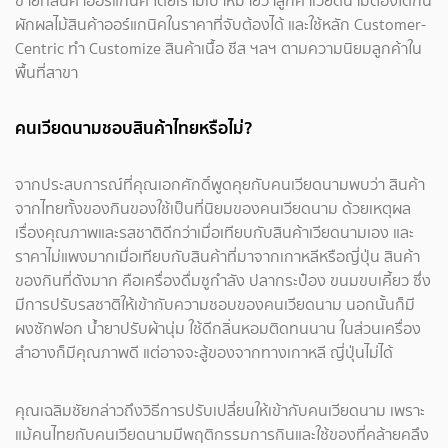
ขายที่สินค้าออร์แกนิค โดยเรามีเป้าหมายว่าลูกค้าเวียดนามต้องได้กิน
ผักผลไม้สินค้าออร์แกนิคในราคาที่จับต้องได้ และใช้หลัก Customer-
Centric ทำ Customize สินค้าเนื้อ ชีส ฯลฯ ตามความนิยมลูกค้าใน
พื้นที่สาขา
คนเวียดนามชอบสินค้าไทยหรือไม่?
จากประสบการณ์ที่คุณเอกศักดิ์พูดคุยกับคนเวียดนามพบว่า สินค้า
จากไทยทั้งของกินของใช้เป็นที่นิยมของคนเวียดนาม ด้วยเหตุผล
เรื่องคุณภาพและรสชาติดีกว่าเมื่อเทียบกับสินค้าเวียดนามเอง และ
ราคาไม่แพงมากเมื่อเทียบกับสินค้าที่มาจากเกาหลีหรือญี่ปุ่น สินค้า
ของกินที่ดังมาก คือเครื่องดื่มชูกำลัง ปลากระป๋อง ขนมขบเคี้ยว ซึ่ง
มีการปรับรสชาติให้เข้ากับความชอบของคนเวียดนาม นอกนั้นก็มี
ผงซักฟอก น้ำยาปรับผ้านุ่ม ใช้ดีกลิ่นหอมติดทนนาน ในส่วนเครื่อง
สำอางก็มีคุณภาพดี แต่อาจจะสู้ของจากทางเกาหลี ญี่ปุ่นไม่ได้
คุณเฉลิมชัยกล่าวถึงวิธีการปรับเปลี่ยนให้เข้ากับคนเวียดนาม เพราะ
แม้คนไทยกับคนเวียดนามมีพฤติกรรมการกินและใช้ของที่คล้ายคลึง