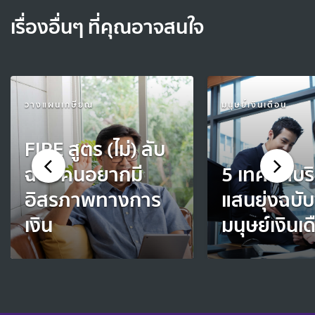
เรื่องอื่นๆ ที่คุณอาจสนใจ
วางแผนเกษียณ
มนุษย์เงินเดือน
FIRE สูตร (ไม่) ลับ
ฉบับคนอยากมี
5 เทคนิคบร
อิสรภาพทางการ
แสนยุ่งฉบับ
เงิน
มนุษย์เงินเ