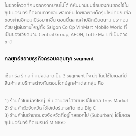
ในช่วงโควิดที่คนออกจากบ้านไม่ได้ ก็หันมานิยมซื้อของกินของใช้ใน
ซุปเปอร์มาร์เก็ตผ่านทางแอปพลิเคชั่น โดยเฉพาะเด็กรุ่นใหม่ที่นิยมซื้อ
ของผ่านอีคอมเมิร์ซมากขึ้น ตอนนี้ตลาดค้าปลีกเวียดนาม ประกอบ
ด้วย ผู้เล่นรายใหญ่ทั้ง Saigon Co Op VinMart Mobile World ที่
เป็นของเวียดนาม Central Group, AEON, Lotte Mart ที่เป็นต่าง
ชาติ
กลยุทธ์ขยายธุรกิจครอบคลุมทุก segment
เซ็นทรัล รีเทลทำแบ่งตลาดเป็น
3 segment ใหญ่ๆ โดยใช้โมเดลที่มี
สินค้าและบริการต่างกันตอบโจทย์ลูกค้าแต่ละกลุ่ม คือ
1) ร้านค้าในเมืองใหญ่ เช่น ฮานอย โฮจิมินห์ ใช้โมเดล Tops Market
2) ร้านค้าตัวจังหวัด ใช้ไฮเปอร์มาร์เก็ต เช่น Big C
3) ร้านค้าในอำเภอของจังหวัดที่อยู่ไกลออกไป (Suburban) ใช้โมเดล
ซุปเปอร์มาร์เก็ตแบรนด์ MINIGO