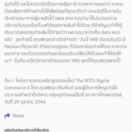
ธุรกิจได้ และไม่ควรกลัวเรื่องการเสียภาษี ควรหาทางออกว่า หากจะ
ต้องเสียภาษีทำอย่างไรให้เสียน้อยที่สุดจะดีกว่า แถมข้อดีในการรับ
เงินผ่านธนาคารผู้ขายยังได้ data สามารถนำมาใช้ประกอบการ
บริหารต้นทุนหรือเก็บสถิติยอดขายสินค้าได้ด้วย ที่สำคัญจะทำให้กู้
เงินมาต่อยอดธุรกิจเพิ่มได้ง่ายกว่า เพราะธนาคารเห็น data หมด
แล้ว” สุดท้ายนี้ คุณพิกุลกล่าวปิดท้ายว่า “วันนี้ SME ต้องปรับตัว มี
Passion ที่แรงกล้า ถ้าอยากอยู่รอด ก็ต้องหาช่องว่างให้เจอ หาความ
แตกต่าง และตัวตนของตัวเองต้องปรับเปลี่ยนให้เร็วและทำให้ตัวให้
เบา” นั่นคือ เคล็ดวิชาเอาตัวรอดของ SME ยุคนี้ที่คุณพิกุลฝากไว้
ที่มา : โครงการอบรมหลักสูตรออนไลน์ The DOTS Digital
Commerce X โดย
คุณพิกุล ศรีมหันต์
รองผู้จัดการใหญ่อาวุโส
ประธานเจ้าหน้าที่บริหาร กลุ่มธุรกิจเอสเอ็มอี ธนาคารไทยพาณิชย์
วันที่ 28 ตุลาคม 2564
Share
ผลิตภัณฑ์และบริการที่เกี่ยวข้อง