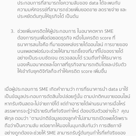
ประกอบการที่สามารถไขความลับของ data ได้จะพบกับ
ความมหัศจรรย์ที่สามารถช่วยเพิ่มยอดขาย ลดรายจ่าย และ
ประหยัดต้นทุนให้ธุรกิจได้ เป็นต้น
ช่วยเพิ่มเครดิตให้ผู้ประกอบการ ในอนาคตหาก SME
ต้องการทุนเพื่อต่อยอดธุรกิจ หนึ่งในเครดิต score ที่
ธนาคารสนใจคือ ที่มาของแหล่งรายได้ออนไลน์ การขายของ
บนแพลตฟอร์มจะช่วยให้สามารถชี้แจงที่มาที่ไปของรายได้
อย่างเป็นระบบชัดเจน ตรวจสอบได้ รวมถึงทำให้ธนาคาร
มองเห็นอนาคตและโอกาสที่ธุรกิจสามารถเติบโตและปรับตัว
ให้เข้ากับยุคดิจิทัลก็จะทำให้เครดิต score เพิ่มขึ้น
เมื่อผู้ประกอบการ SME เกิดคำถามว่า การที่ธนาคารนำ data มาใช้
เป็นข้อมูลประกอบการตัดสินใจปล่อยกู้นั้น ตามปกติคนขายออนไลน์
หากรับเงินสดจะไม่จ่ายภาษีได้ แต่ถ้าเอารายได้ผ่านธนาคารเมื่อไหร่
สรรพากรจะรู้ว่ามีรายรับที่แท้จริงเท่าไหร่ ต้องปรับตัวอย่างไร? คุณ
พิกุล ตอบว่า “ตามปกติข้อมูลของลูกค้าไม่สามารถเปิดเผยได้เพราะ
ถือว่าเป็นความลับ แต่อยากให้มองในมุมกลับกันว่า การเสียภาษี
อย่างถูกต้องจะช่วยให้ SME สามารถรับรู้ต้นทุนกำไรที่แท้จริงของ