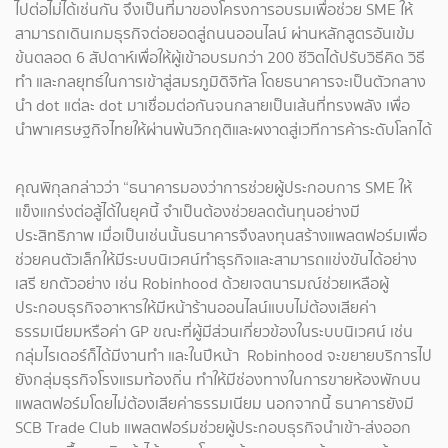
ไปต่อไม่ได้เช่นกัน จึงเป็นที่มาของโครงการอบรมเพื่อช่วย SME ให้
สามารถเดินเกมธุรกิจต่อยอดสู่ถนนออนไลน์ ผ่านหลักสูตรอันเข้ม
ข้นตลอด 6 สัปดาห์เพื่อให้ผู้เข้าอบรมกว่า 200 ชีวิตได้ปรับวิธีคิด วิธี
ทำ และกลยุทธ์ในการเข้าสู่สมรภูมิดิจิทัล โดยธนาคารจะเป็นตัวกลาง
นำ dot แต่ละ dot มาเชื่อมต่อกันจนกลายเป็นเส้นที่ทรงพลัง เพื่อ
นำพาเศรษฐกิจไทยให้ผ่านพ้นวิกฤติและผงาดสู่เวทีการค้าระดับโลกได้
คุณพิกุลกล่าวว่า “ธนาคารมองว่าการช่วยผู้ประกอบการ SME ให้
แข็งแกร่งต่อสู้ได้ในยุคนี้ จำเป็นต้องช่วยลดต้นทุนอย่างมี
ประสิทธิภาพ เมื่อเป็นเช่นนั้นธนาคารจึงลงทุนสร้างแพลตฟอร์มเพื่อ
ช่วยคนตัวเล็กให้มีระบบนิเวศน์ทำธุรกิจและสามารถแข่งขันได้อย่าง
เสรี ยกตัวอย่าง เช่น Robinhood ด้วยเจตนารมณ์ช่วยเหลือผู้
ประกอบธุรกิจอาหารให้มีหน้าร้านออนไลน์แบบไม่ต้องเสียค่า
ธรรมเนียมหรือค่า GP ขณะที่ผู้มีส่วนเกี่ยวข้องในระบบนิเวศน์ เช่น
กลุ่มไรเดอร์ก็ได้มีงานทำ และในปีหน้า Robinhood จะขยายบริการไป
ยังกลุ่มธุรกิจโรงแรมท้องถิ่น ทำให้มีช่องทางในการขายห้องพักบน
แพลตฟอร์มโดยไม่ต้องเสียค่าธรรมเนียม นอกจากนี้ ธนาคารยังมี
SCB Trade Club แพลตฟอร์มช่วยผู้ประกอบธุรกิจนำเข้า-ส่งออก