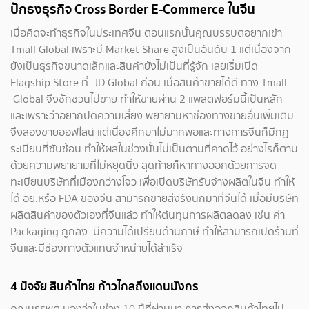
ปักธงธุรกิจ Cross Border E-Commerce ในจีน
เมื่อคิดจะทำธุรกิจในประเทศจีน ตอนแรกนั้นคุณบรรบตอยากเข้า
Tmall Global เพราะมี Market Share สูงเป็นอันดับ 1 แต่เนื่องจาก
ยังเป็นธุรกิจขนาดเล็กและสินค้ายังไม่เป็นที่รู้จัก เลยเริ่มเปิด
Flagship Store ที่ JD Global ก่อน เมื่อสินค้าขายได้ดี ทาง Tmall
Global จึงชักชวนไปขาย ทำให้ขายผ่าน 2 แพลตฟอร์มนี้เป็นหลัก
และเพราะว่าอยากปิดความเสี่ยง พยายามหาช่องทางขายอื่นเพิ่มเติม
จึงลองขายออฟไลน์ แต่เนื่องศึกษาไม่มากพอและทางการจีนก็มีกฎ
ระเบียบที่ซับซ้อน ทำให้ผลในช่วงนั้นไม่เป็นตามที่คาดไว้ อย่างไรก็ตาม
ด้วยความพยายามที่ไม่หยุดนิ่ง สุดท้ายก็หาทางออกด้วยการจด
ทะเบียนบริษัทที่เมืองกว่างโจว เพื่อเปิดบริษัทรับจ้างผลิตในจีน ทำให้
ได้ อย.หรือ FDA ของจีน สามารถขายส่งรังนกมาที่จีนได้ เมื่อมีบริษัท
ผลิตสินค้าของตัวเองที่จีนแล้ว ทำให้ต้นทุนการผลิตลดลง เช่น ค่า
Packaging ถูกลง มีความได้เปรียบด้านภาษี ทำให้สามารถเปิดร้านที่
จีนและมีช่องทางตัวแทนจำหน่ายได้สำเร็จ
4 ปัจจัย สินค้าไทย ก้าวไกลถึงแดนมังกร
คุณบรรพต มองว่าในช่วง 10 ปีที่ผ่านมา การส่งออกสินค้าไทยไป