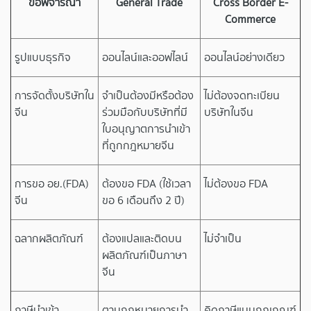
ข้อพิจารณา
General Trade
Cross Border E-
Commerce
รูปแบบธุรกิจ
ออนไลน์และออฟไลน์
ออนไลน์อย่างเดียว
การจัดตั้งบริษัทใน
จำเป็นต้องมีหรือต้อง
ไม่ต้องจดทะเบียน
จีน
ร่วมมือกับบริษัทที่มี
บริษัทในจีน
ใบอนุญาตการนำเข้า
ที่ถูกกฎหมายจีน
การขอ อย.(FDA)
ต้องขอ FDA (ใช้เวลา
ไม่ต้องขอ FDA
จีน
ขอ 6 เดือนถึง 2 ปี)
ฉลากผลิตภัณฑ์
ต้องแปลและติดบน
ไม่จำเป็น
ผลิตภัณฑ์เป็นภาษา
จีน
ภาษีนำเข้า
ตามกฎหมายการนำ
คิดภาษีแบบกฎเกณฑ์