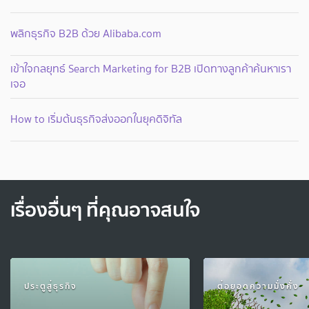
พลิกธุรกิจ B2B ด้วย Alibaba.com
เข้าใจกลยุทธ์ Search Marketing for B2B เปิดทางลูกค้าค้นหาเรา
เจอ
How to เริ่มต้นธุรกิจส่งออกในยุคดิจิทัล
เรื่องอื่นๆ ที่คุณอาจสนใจ
ประตูสู่ธุรกิจ
ต่อยอดความมั่งคั่ง