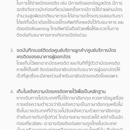
ในการใช้จ่ายบัตรเครดิต เช่น มีการคัดลอกข้อมูลบัตร มีการ
ฉกชิงวิ่งราวนักท่องเที่ยวบ่อยครั้งหากมีการใช้จ่ายผ่านบัตร
จำนวนสูงผิดปกติธนาคารจะได้สามารถโทรตรวจสอบกับเรา
ได้แต่ทั้งนี้เราต้องใช้เบอร์โทรศัพท์ที่เคยแจ้งไว้กับธนาคาร และ
ต้องเปิดRoaming โทรศัพท์มือถือด้วยเพื่อให้สะดวกในการ
ติดต่อกับธนาคารหากเกิดกรณีเร่งด่วน
จดบันทึกเบอร์ติดต่อศูนย์บริการลูกค้า/ศูนย์บริการบัตร
เครดิตของธนาคารผู้ออกบัตร
โดยเก็บไว้แยกจากบัตรเครดิต และทันทีที่รู้ตัวว่าบัตรเครดิต
หายให้ตั้งสติ ติดต่อแจ้งอายัดบัตรกับธนาคารผู้ออกบัตรให้
เร็วที่สุดซึ่งจะมีสายด่วนสำหรับอายัดบัตรเครดิตโดยเฉพาะ
เก็บใบแจ้งความบัตรเครดิตหายไว้เพื่อเป็นหลักฐาน
หากเดินทางไปประเทศที่ไม่ใช้ภาษาอังกฤษ ควรหาข้อมูลเรื่อง
การแจ้งความตำรวจว่ารับแจ้งความเป็นภาษาอังกฤษหรือไม่
ซึ่งในบางประเทศที่ตำรวจไม่รับแจ้งความด้วยภาษาอังกฤษ
ถ้าเดินทางกับกรุ๊ปทัวร์ ไกด์อาจสามารถช่วยได้ แต่ถ้าเป็นนัก
ท่องเที่ยวอิสระ เราอาจต้องติดต่อสถานทูตไทยในประเทศ
นั้นๆ หรือขอความช่วยเหลือจากชุมชนคนไทยที่นั่น จึงต้องมี