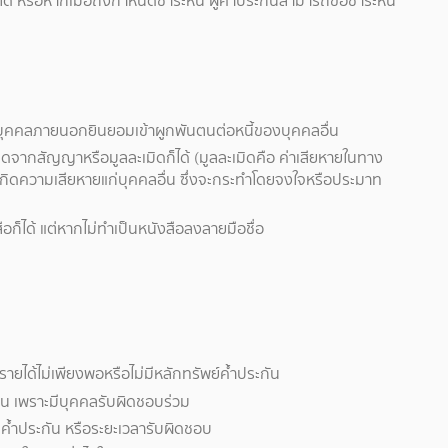
ด้ หรือหากเมื่อถึงกำหนดชำระหนี้ ผู้ค้ำประกันสามารถขอชำระหนี้
บุคคลภายนอกยินยอมเข้าผูกพันตนต่อหนี้ของบุคคลอื่น
เกิดจากสัญญาหรือมูลละเมิดก็ได้ (มูลละเมิดคือ ค่าเสียหายในทาง
กิดความเสียหายแก่บุคคลอื่น ซึ่งจะกระทำโดยจงใจหรือประมาท
ก็ได้ แต่หากไม่ทำเป็นหนังสือลงลายมือชื่อ
้ที่มีรายได้ไม่เพียงพอหรือไม่มีหลักทรัพย์ค้ำประกัน
เงิน เพราะมีบุคคลรับผิดชอบร่วม
นค้ำประกัน หรือระยะเวลารับผิดชอบ