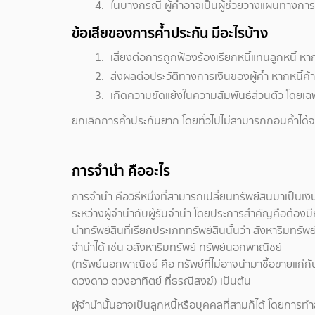
ในบางกรณี ผู้ค้ำอาจเป็นผู้ช่วยวางแผนทางการเงินใ
ข้อเสียของการค้ำประกัน มีอะไรบ้าง
เสี่ยงต่อการถูกฟ้องร้องเรียกหนี้แทนลูกหนี้ หากผู
ส่งผลต่อประวัติทางการเงินของผู้ค้ำ หากหนี้ค
เกิดความขัดแย้งในความสัมพันธ์ส่วนตัว โดยเฉพ
ยกเลิกการค้ำประกันยาก โดยทั่วไปไม่สามารถถอนค้ำได้จน
การจํานํา คืออะไร
การจำนำ คือวิธีหนึ่งที่สามารถเปลี่ยนทรัพย์สินมาเป็นเง
ระหว่างผู้จำนำกับผู้รับจำนำ โดยประการสำคัญคือต้องมี
นำทรัพย์สินที่เรียกประเภททรัพย์สินนั้นว่า สังหาริมทรั
จำนำได้ เช่น อสังหาริมทรัพย์ ทรัพย์นอกพาณิชย์
(ทรัพย์นอกพาณิชย์ คือ ทรัพย์ที่ไม่อาจนำมาชื้อขายแก่กั
ดวงดาว ดวงอาทิตย์ ที่ธรณีสงฆ์) เป็นต้น
ผู้จำนำนั้นอาจเป็นลูกหนี้หรือบุคคลที่สามก็ได้ โดยการ