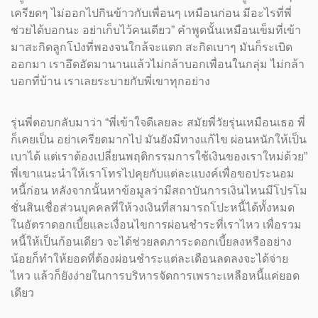
เครียดๆ ไม่ออกไปกินข้าวกับเพื่อนๆ เหมือนก่อน มีอะไรที่พี่
ช่วยได้บอกนะ อย่าเก็บไว้คนเดียว” คำพูดนั้นเหมือนเข็มที่เข้า
มาสะกิดลูกโป่งที่พองจนใกล้จะแตก สะกิดเบาๆ มันก็ระเบิด
ออกมา เราอึดอัดมานานแล้วไม่กล้าบอกเพื่อนในกลุ่ม ไม่กล้า
บอกที่บ้าน เราเลยระบายกับพี่เขาทุกอย่าง
รุ่นพี่ตอบกลับมาว่า “พี่เข้าใจดีเลยละ สมัยพี่วัยรุ่นเหมือนเธอ พี่
ก็เคยเป็น อย่าเครียดมากไป มันยังมีทางแก้ไข ผ่อนหนักให้เป็น
เบาได้ แต่เราต้องเปลี่ยนพฤติกรรมการใช้เงินของเราใหม่ด้วย”
พี่เขาแนะนำให้เราโทรไปคุยกับแต่ละแบงค์เพื่อขอประนอม
หนี้ก่อน หลังจากนั้นหาข้อมูลว่ามีสถาบันการเงินไหนมีโปรโม
ชั่นสินเชื่อส่วนบุคคลที่ให้วงเงินที่สามารถโปะหนี้ได้ทั้งหมด
ในอัตราดอกเบี้ยและเงื่อนไขการผ่อนชำระที่เราไหว เพื่อรวม
หนี้ให้เป็นก้อนเดียว จะได้ช่วยลดภาระดอกเบี้ยลงหรืออย่าง
น้อยก็ทำให้ยอดที่ต้องผ่อนชำระแต่ละเดือนลดลงจะได้จ่าย
ไหว แล้วก็ยังง่ายในการบริหารจัดการเพราะเหลือหนี้แค่ยอด
เดียว