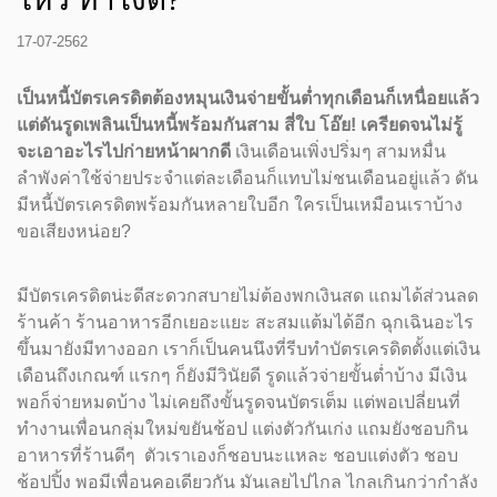
17-07-2562
เป็นหนี้บัตรเครดิตต้องหมุนเงินจ่ายขั้นต่ำทุกเดือนก็เหนื่อยแล้ว
แต่ดันรูดเพลินเป็นหนี้พร้อมกันสาม สี่ใบ โอ๊ย! เครียดจนไม่รู้
จะเอาอะไรไปก่ายหน้าผากดี
เงินเดือนเพิ่งปริ่มๆ สามหมื่น
ลำพังค่าใช้จ่ายประจำแต่ละเดือนก็แทบไม่ชนเดือนอยู่แล้ว ดัน
มีหนี้บัตรเครดิตพร้อมกันหลายใบอีก ใครเป็นเหมือนเราบ้าง
ขอเสียงหน่อย?
มีบัตรเครดิตน่ะดีสะดวกสบายไม่ต้องพกเงินสด แถมได้ส่วนลด
ร้านค้า ร้านอาหารอีกเยอะแยะ สะสมแต้มได้อีก ฉุกเฉินอะไร
ขึ้นมายังมีทางออก เราก็เป็นคนนึงที่รีบทำบัตรเครดิตตั้งแต่เงิน
เดือนถึงเกณฑ์ แรกๆ ก็ยังมีวินัยดี รูดแล้วจ่ายขั้นต่ำบ้าง มีเงิน
พอก็จ่ายหมดบ้าง ไม่เคยถึงขั้นรูดจนบัตรเต็ม แต่พอเปลี่ยนที่
ทำงานเพื่อนกลุ่มใหม่ขยันช้อป แต่งตัวกันเก่ง แถมยังชอบกิน
อาหารที่ร้านดีๆ ตัวเราเองก็ชอบนะแหละ ชอบแต่งตัว ชอบ
ช้อปปิ้ง พอมีเพื่อนคอเดียวกัน มันเลยไปไกล ไกลเกินกว่ากำลัง