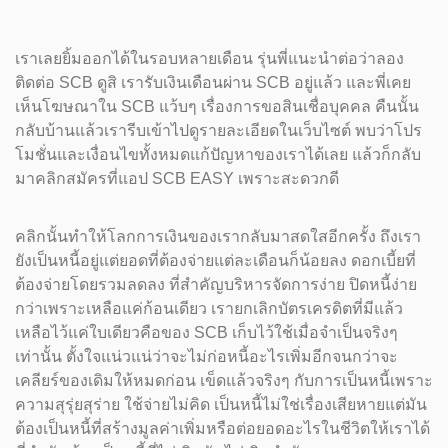
เราเลยยิ้มออกได้ในรอบหลายเดือน รุ่นพี่แนะนำต่อว่าลอง
ติดต่อ SCB ดูสิ เรารับเงินเดือนผ่าน SCB อยู่แล้ว และพี่เคย
เห็นโฆษณาใน SCB แว้บๆ เรื่องการขอสินเชื่อบุคคล คืนนั้น
กลับบ้านแล้วเรารีบเข้าไปดูรายละเอียดในเว็บไซต์ พบว่าโปร
โมชั่นและเงื่อนไขทั้งหมดแก้ปัญหาของเราได้เลย แล้วก็กลับ
มาคลิกสมัครที่แอป SCB EASY เพราะสะดวกดี
คลิกนั้นทำให้โลกการเงินของเรากลับมาสดใสอีกครั้ง ถึงเรา
ยังเป็นหนี้อยู่แต่ยอดที่ต้องจ่ายแต่ละเดือนก็น้อยลง ดอกเบี้ยที่
ต้องจ่ายโดยรวมลดลง ที่สำคัญบริหารจัดการง่าย ปิดหนี้ง่าย
กว่าเพราะเหลือแค่ก้อนเดียว เรายกเลิกบัตรเครดิตที่มีแล้ว
เหลือไว้แค่ใบเดียวคือของ SCB เก็บไว้ใช้เมื่อจำเป็นจริงๆ
เท่านั้น ตั้งใจแน่วแน่ว่าจะไม่ก่อหนี้อะไรเพิ่มอีกจนกว่าจะ
เคลียร์ของเดิมให้หมดก่อน เข็ดแล้วจริงๆ กับการเป็นหนี้เพราะ
ความสุรุ่ยสุร่าย ใช้จ่ายไม่คิด เป็นหนี้ไม่ใช่เรื่องเสียหายแต่มัน
ต้องเป็นหนี้ที่สร้างมูลค่าเพิ่มหรือต่อยอดอะไรในชีวิตให้เราได้