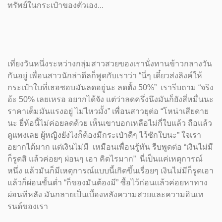
ทรัพย์ในกระเป๋าของตัวเอง...
เที่ยงวันหนึ่งระหว่างกลุ่มสาวสวยของเรานั่งทานข้าวกลางวัน
กันอยู่ เพื่อนสาวนักล่าดีลก็พูดกับเราว่า “นี่ๆ เดี๋ยวส่งลิงค์ให้
กระเป๋าใบที่เธอชอบมันลดอยู่นะ ลดตั้ง 50%” เรารีบถาม “จริง
อ้ะ 50% เลยเหรอ อยากได้จัง แต่ว่าลดครึ่งนึงมันก็ยังสี่หมื่นนะ
ราคาเต็มมันแรงอยู่ ไม่ไหวมั้ง” เพื่อนสาวยุต่อ “โหน่าเสียดาย
นะ ยี่ห้อนี้ไม่ค่อยลดด้วย เห็นเขาบอกเหลือไม่กี่ใบแล้ว ถือแล้ว
ดูแพงเลย ผู้หญิงยังไงก็ต้องมีกระเป๋าดีๆ ไว้ซักใบนะ” ใจเรา
อยากได้มาก แต่เงินไม่มี เหมือนเพื่อนรู้ทัน รีบพูดต่อ “เงินไม่มี
ก็รูดสิ แล้วค่อยๆ ผ่อนๆ เอา คิดไรมาก” นี่เป็นแค่เหตุการณ์
หนึ่ง แล้วมันก็มีเหตุการณ์แบบนี้เกิดขึ้นเรื่อยๆ เงินไม่มีก็รูดเอา
แล้วก็ผ่อนขั้นต่ำ “ก็ของมันต้องมี” ซื้อไว้ก่อนแล้วค่อยหาทาง
ผ่อนทีหลัง มันกลายเป็นเบื้องหลังความสวยและความอินเท
รนด์ของเรา