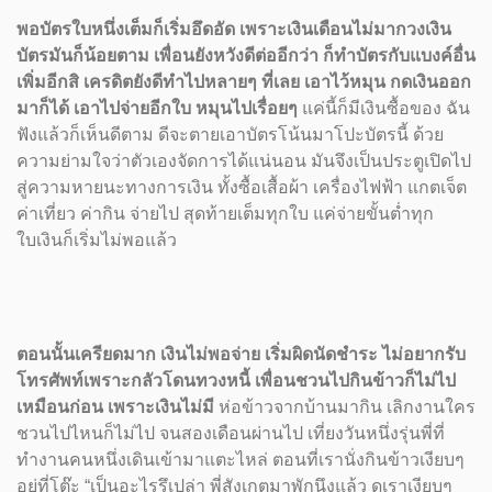
พอบัตรใบหนึ่งเต็มก็เริ่มอึดอัด เพราะเงินเดือนไม่มากวงเงิน
บัตรมันก็น้อยตาม เพื่อนยังหวังดีต่ออีกว่า ก็ทำบัตรกับแบงค์อื่น
เพิ่มอีกสิ เครดิตยังดีทำไปหลายๆ ที่เลย เอาไว้หมุน กดเงินออก
มาก็ได้ เอาไปจ่ายอีกใบ หมุนไปเรื่อยๆ
แค่นี้ก็มีเงินซื้อของ ฉัน
ฟังแล้วก็เห็นดีตาม ดีจะตายเอาบัตรโน้นมาโปะบัตรนี้ ด้วย
ความย่ามใจว่าตัวเองจัดการได้แน่นอน มันจึงเป็นประตูเปิดไป
สู่ความหายนะทางการเงิน ทั้งซื้อเสื้อผ้า เครื่องไฟฟ้า แกตเจ็ต
ค่าเที่ยว ค่ากิน จ่ายไป สุดท้ายเต็มทุกใบ แค่จ่ายขั้นต่ำทุก
ใบเงินก็เริ่มไม่พอแล้ว
ตอนนั้นเครียดมาก เงินไม่พอจ่าย เริ่มผิดนัดชำระ ไม่อยากรับ
โทรศัพท์เพราะกลัวโดนทวงหนี้ เพื่อนชวนไปกินข้าวก็ไม่ไป
เหมือนก่อน เพราะเงินไม่มี
ห่อข้าวจากบ้านมากิน เลิกงานใคร
ชวนไปไหนก็ไม่ไป จนสองเดือนผ่านไป เที่ยงวันหนึ่งรุ่นพี่ที่
ทำงานคนหนึ่งเดินเข้ามาแตะไหล่ ตอนที่เรานั่งกินข้าวเงียบๆ
อยู่ที่โต๊ะ “เป็นอะไรรึเปล่า พี่สังเกตมาพักนึงแล้ว ดูเราเงียบๆ