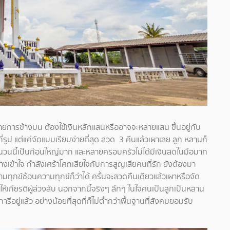
รายการข้างบน ต้องใช้เงินหลักแสนหรืออาจจะหลายแสน ขึ้นอยู่กับ
รูป แต่แค่จัดแบบเรียบง่ายที่สุด สวด 3 คืนแล้วเผาเลย ลูก หลานก็
นวนนี้เป็นก้อนใหญ่มาก และหลายครอบครัวไม่ได้มีเงินสดในมือมาก
งเข้าใจ กำลังเศร้าโศกเสียใจกับการสูญเสียคนที่รัก ยังต้องมา
มทุกข์ซ้อนความทุกข์ก็ว่าได้ ครั้นจะสวดคืนเดียวแล้วเผาหรือจัด
ห้เกียรติผู้ล่วงลับ นอกจากนี้จริงๆ ลึกๆ ในใจคนเป็นลูกเป็นหลาน
อยู่แล้ว อย่างน้อยที่สุดที่ก็ไม่ต่ำกว่าพื้นฐานที่สังคมยอมรับ