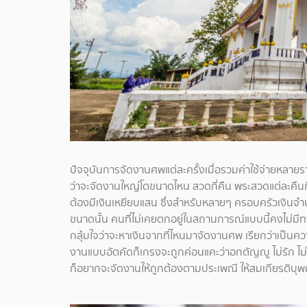
ปัจจุบันการจัดงานศพแต่ละครั้งเมื่อรวมค่าใช้จ่ายหลาย
ว่าจะจัดงานใหญ่โตขนาดไหน สวดกี่คืน พระสวดแต่ละคืนกี่
ต้องมีเงินเหยียบแสน ซึ่งสำหรับหลายๆ ครอบครัวเงินจำ
ขนาดนั้น คนที่ไม่เคยตกอยู่ในสถานการณ์แบบนี้คงไม่มีทา
กลุ้มใจว่าจะหาเงินจากที่ไหนมาจัดงานศพ เรียกว่าเป็นควา
งานแบบอัตคัดก็เกรงจะถูกค่อนแคะว่าอกตัญญู ไม่รัก ไม่ใ
ก็อยากจะจัดงานให้ถูกต้องตามประเพณี ให้สมเกียรติบุพการี