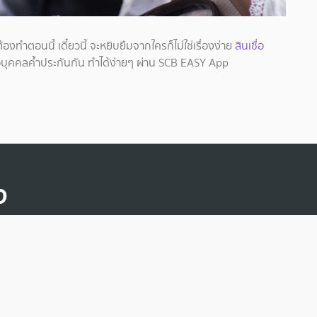
ต้องทำตอนนี้ เดี๋ยวนี้ จะหยิบยืมจากใครก็ไม่ใช่เรื่องง่าย
สินเชื่อ
หรือบุคคลค้ำประกันกัน ทำได้ง่ายๆ ผ่าน SCB EASY App
จ
บ้าน & รถ