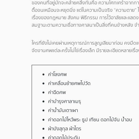
ของคนที่อยู่มักจะคล้ายคลึงกันคือ ความโศกเศร้าจากกา
ตื้อจนเหมือนจะหยุดนิ่ง แต่ในความเป็นจริง “ความตาย” ไม
เรื่องของกฎหมาย สังคม พิธีกรรม การไว้อาลัยและแสดงค
สมฐานะตามความเชื่อทางศาสนาเป็นสิ่งที่คนข้างหลัง จำเ
ใครที่ยังไม่เคยผ่านเหตุการณ์การสูญเสียมาก่อน คงมืดแป
จัดงานศพแต่ละครั้งไม่ใช่เรื่องเล็ก มีรายละเอียดหลายเร
ค่าโลงศพ
ค่าเคลื่อนย้ายศพไปวัด
ค่าฉีดศพ
ค่าบำรุงศาลาเมรุ
ค่าน้ำมันเตาเผา
ค่าดอกไม้ไหว้พระ ธูป เทียน ดอกไม้จัน น้ำอบ
ผ้าบังสุกุล ผ้าไตร
ค่าดอกไม้ประดับ