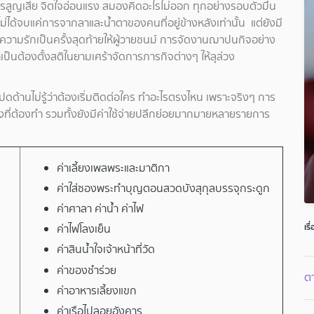
รสูญเสีย จิตใจอ่อนแรง สมองคิดอะไรไม่ออก ทุกอย่างรอบตัวมึน
่ได้จบแค่การจากลาและน้ำตาของคนที่อยู่ข้างหลังเท่านั้น แต่ยังมี
วามรักเป็นครั้งสุดท้ายให้ผู้วายชนม์ การจัดงานฌาปนกิจอย่าง
ป็นต้องตั้งสติในยามเศร้าจัดการภารกิจต่างๆ ให้ลุล่วง
ดด้านไม่รู้ว่าต้องเริ่มติดต่อใคร ทำอะไรตรงไหน เพราะจริงๆ การ
ื่องที่ต้องทำ รวมทั้งยังมีค่าใช้จ่ายปลีกย่อยมากมายหลายรายการ
ค่าเลี้ยงเพลพระและมาติกา
ค่าใส่ซองพระทำบุญตอนสวดบังสุกุลบรรจุกระดูก
ค่าศาลา ค่าน้ำ ค่าไฟ
เรื
ค่าไฟโลงเย็น
ค่าสินน้ำใจเจ้าหน้าที่วัด
ค่าของชำร่วย
ตา
ค่าอาหารเลี้ยงแขก
ค่าเรือไปลอยอังคาร