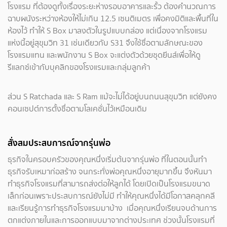
โรงแรม ที่ต้องดูทั้งเรื่องระยะห่างรอบอาคารและรั้ว ต้องคำนวณการ
ฉาบผนังระหว่างห้องให้ไม่เกิน 12.5 เซนติเมตร เพื่อคงมิติและพื้นที่ใน
ห้องไว้ ทำให้ S Box มาลงตัวในรูปแบบกล่อง แต่เนื่องจากโรงแรม
แห่งนี้อยู่สุขุมวิท 31 เช่นเดียวกับ S31 จึงใช้ชื่อตามลักษณะของ
โรงแรมแทน และพนักงาน S Box จะแต่งตัวด้วยชุดยีนส์เพื่อให้ดู
รีแลกซ์เข้ากับบุคลิกของโรงแรมและกลุ่มลูกค้า
ส่วน S Ratchada และ S Ram แม้จะไม่ได้อยู่บนถนนสุขุมวิท แต่ยังคง
คอนเซปต์การตั้งชื่อตามโลเคชั่นไว้เหมือนเดิม
สั่งสมประสบการณ์จากรุ่นพ่อ
ธุรกิจในครอบครัวของคุณหนึ่งเริ่มต้นจากรุ่นพ่อ ที่ในตอนนั้นทำ
ธุรกิจรับเหมาก่อสร้าง จนกระทั่งพ่อคุณหนึ่งอายุมากขึ้น จึงหันมา
ทำธุรกิจโรงแรมที่สามารถส่งต่อให้ลูกได้ โดยเปิดเป็นโรงแรมขนาด
เล็กก่อนเพราะประสบการณ์ยังไม่มี ทำให้คุณหนึ่งได้มีโอกาสคลุกคลี
และเรียนรู้การทำธุรกิจโรงแรมมาบ้าง เมื่อคุณหนึ่งเรียนจบด้านการ
ตกแต่งภายในและการออกแบบมาจากต่างประเทศ ช่วงนั้นโรงแรมที่