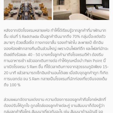
หลังจากเปิดโรงแรมหลายแห่ง ทำให้ได้เรียนรู้จากลูกค้าที่มาพักมาก
ขึ้น เช่นที่ S Radchada เป็นลูกค้าจีนมากถึง 70% กลุ่มนี้จะแต่งตัว
สบายๆ ด้วยเสื้อเชิ้ต กางเกงขาสั้น รองเท้าผ้าใบ สะพายเป้ เช็กอิน
จองห้องพักกลางคืนเป็นส่วนใหญ่ เพราะบินไฟลท์ดึก และไฟลท์มักจะ
ดีเลย์ถึงร้อยละ 40 - 50 บางครั้งลูกค้ามาถึงโรงแรมตีห้า ต้องรีบ
ทานอาหารเช้า แล้วออกเดินทางต่อ ทำให้คุณหนึ่งนำ Pain Point นี้
มาเปิดโรงแรม S Ram ขึ้น ที่ใช้เวลาเดินทางจากสุวรรณภูมิเพียง 15-
20 นาที แล้วสามารถเช็กอินเข้านอนได้เลย เมื่อจับจุดลูกค้าถูก ก็เกิด
การบอกต่อ จน S Ram กลายเป็นโรงแรมที่นักท่องเที่ยวจีนจองเต็ม
ถึง 100 %
ส่วนแผนกจัดงานแต่งงาน ความต้องการของลูกค้าคือโจทย์หลักที่
ต้องปรับให้ถูกใจ ถูกสไตล์ของลูกค้าแต่ละคู่ งานสัมมนาก็ต้องรู้ว่า
กลุ่มลูกค้าคือใคร สัมมนาเกี่ยวกับอะไร เช่น สัมมนาด้านบัญชี จอ