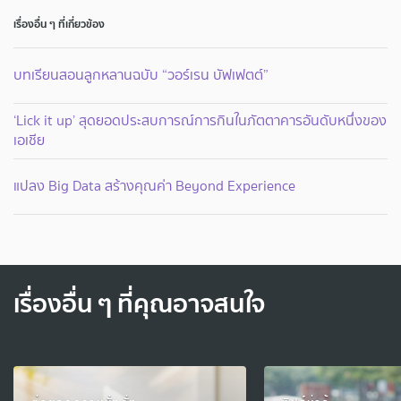
เรื่องอื่น ๆ ที่เกี่ยวข้อง
บทเรียนสอนลูกหลานฉบับ “วอร์เรน บัฟเฟตต์”
‘Lick it up’ สุดยอดประสบการณ์การกินในภัตตาคารอันดับหนึ่งของ
เอเชีย
แปลง Big Data สร้างคุณค่า Beyond Experience
เรื่องอื่น ๆ ที่คุณอาจสนใจ