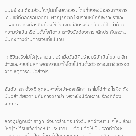
มนุษย์เงินเดือนส่วนใหญ่มักโหยหาอิสระ โดยที่ยังคงมีอิสระทางการ
เงิน แต่ที่ต้องยอมอดทน ผจญรถติด โหมงานหนักก็เพราะเราและ
ครอบครัวยังต้องกินต้องใช้ ไหนจะหนี้สินรุงรังที่ไปก่อไว้ไม่ว่าด้วย
ความจำเป็นหรือไม่ตั้งใจก็ตาม เราจึงยังต้องการหลักประกันความ
มั่นคงทางด้านการเงินที่แน่นอน
แต่ชีวิตจริงไม่ใช่ทุ่งลาเวนเดอร์ เมื่อวันดีคืนร้ายบริษัทมีนโยบายเลิก
จ้างและหยิบยื่นสภาพตกงานมาให้โดยไม่ทันตั้งตัว เราจะเอาชีวิตรอด
จากเหตุการณ์นี้อย่างไร
อันดับแรก ตั้งสติ สูดลมหายใจเข้า-ออกลึกๆ เราไม่ได้ทำอะไรผิด ดัง
นั้นอย่าเสียเวลาไปกับการดราม่า เพราะยังมีอีกหลายเรื่องที่ต้อง
จัดการ
ลองดูปฏิทินว่าเราถูกแจ้งข่าวร้ายก่อนถึงวันเลิกจ้างนานแค่ไหน ส่วน
ใหญ่จะได้รับแจ้งล่วงหน้าประมาณ 1 เดือน คือให้เป็นเวลาทำใจซะ
มากกว่า คงไม่มีใครตั้งตัวได้ในเดือนเดียว อันนี้มนุษย์เงินเดือนรู้ดี