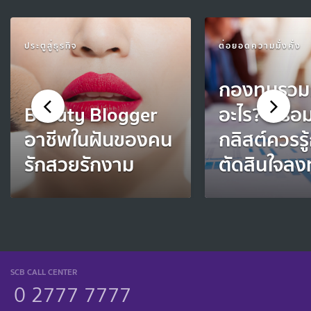
ประตูสู่ธุรกิจ
ต่อยอดความมั่งคั่ง
กองทุนรวม
Beauty Blogger
อะไร? พร้อม
อาชีพในฝันของคน
กลิสต์ควรรู
รักสวยรักงาม
ตัดสินใจลง
SCB CALL CENTER
0 2777 7777