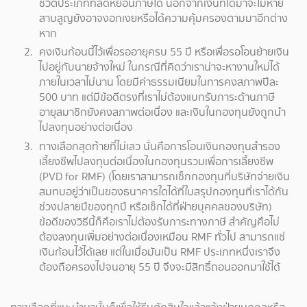
ชีวิตประเภทที่ลดหย่อนภาษีได้ นอกจากเงินที่ได้มาจะไม่หาย
สาบสูญยังอาจงอกเงยหรือได้ความคุ้มครองตามมาอีกต่าง
หาก
คงเงินก้อนนี้ไว้เพื่อรออายุครบ 55 ปี หรือเพื่อรอโอนย้ายเงิน
ไปอยู่กับนายจ้างใหม่ ในกรณีที่คิดว่าเราน่าจะหางานใหม่ได้
ภายในเวลาไม่นาน โดยมีค่าธรรมเนียมในการคงสภาพปีละ
500 บาท แต่มีข้อดีตรงที่เราไม่ต้องแบกรับภาระด้านภาษี
อายุสมาชิกยังคงสภาพต่อเนื่อง และเงินในกองทุนยังถูกนำ
ไปลงทุนอย่างต่อเนื่อง
ทางเลือกสุดท้ายที่ไม่เลว นั่นคือการโอนเงินกองทุนสำรอง
เลี้ยงชีพไปลงทุนต่อเนื่องในกองทุนรวมเพื่อการเลี้ยงชีพ
(PVD for RMF) (โดยเราสามารถเช็กกองทุนที่บริษัทจ่ายเงิน
สมทบอยู่ว่าเป็นของธนาคารใดได้ที่ใบสรุปกองทุนที่เราได้กัน
ช่วงปลายปีของทุกปี หรือเช็กได้ที่ฝ่ายบุคคลของบริษัท)
ข้อดีของวิธีนี้ก็คือเราไม่ต้องรับภาระทางภาษี สำคัญคือไม่
ต้องลงทุนเพิ่มอย่างต่อเนื่องเหมือน RMF ทั่วไป สามารถแช่
เงินก้อนไว้ได้เลย แต่ในเมื่อมันเป็น RMF ประเภทหนึ่งเราจึง
ต้องถือครองไปจนอายุ 55 ปี จึงจะมีสิทธิ์ถอนออกมาใช้ได้