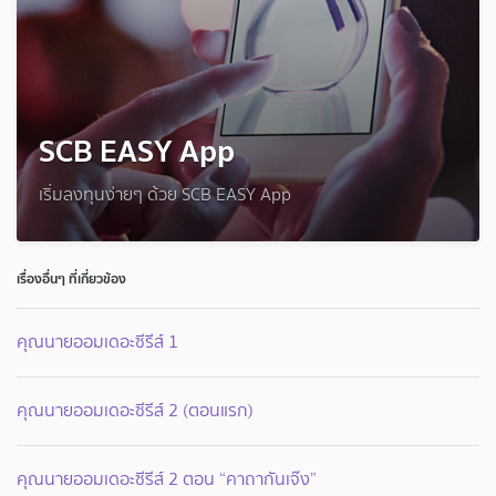
SCB EASY App
เริ่มลงทุนง่ายๆ ด้วย SCB EASY App
เรื่องอื่นๆ ที่เกี่ยวข้อง
คุณนายออมเดอะซีรีส์ 1
คุณนายออมเดอะซีรีส์ 2 (ตอนแรก)
คุณนายออมเดอะซีรีส์ 2 ตอน “คาถากันเจ๊ง”