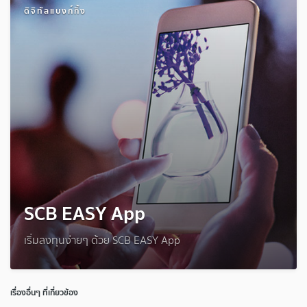
ดิจิทัลแบงก์กิ้ง
SCB EASY App
เริ่มลงทุนง่ายๆ ด้วย SCB EASY App
เรื่องอื่นๆ ที่เกี่ยวข้อง