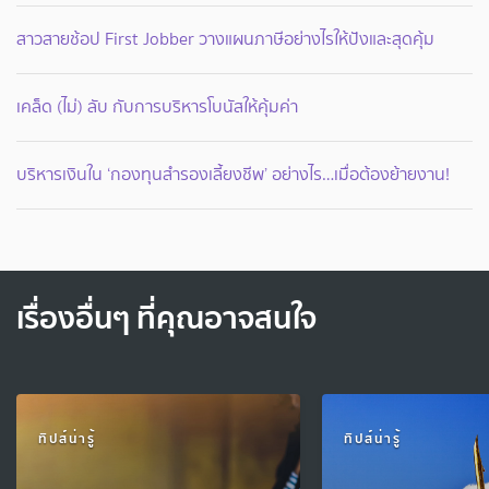
สาวสายช้อป First Jobber วางแผนภาษีอย่างไรให้ปังและสุดคุ้ม
เคล็ด (ไม่) ลับ กับการบริหารโบนัสให้คุ้มค่า
บริหารเงินใน ‘กองทุนสำรองเลี้ยงชีพ’ อย่างไร…เมื่อต้องย้ายงาน!
เรื่องอื่นๆ ที่คุณอาจสนใจ
ทิปส์น่ารู้
ทิปส์น่ารู้