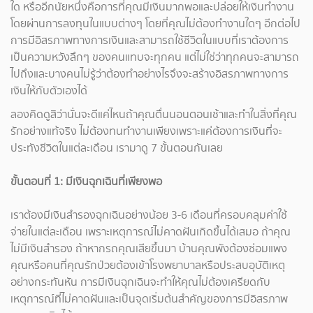
ใด หรืออีกนัยหนึ่งคือการที่คุณมีเงินมากพอและปล่อยให้เงินทำงาน
โดยผ่านการลงทุนในแบบต่างๆ โดยที่คุณไม่ต้องทำงานใดๆ อีกต่อไป
การมีอิสรภาพทางการเงินและสามารถใช้ชีวิตในแบบที่เราต้องการ
เป็นความหวังลึกๆ ของคนแทบจะทุกคน แต่ไม่ใช่ว่าทุกคนจะสามารถ
ไปถึงและบางคนไม่รู้ว่าต้องทำอย่างไรจึงจะสร้างอิสรภาพทางการ
เงินให้กับตัวเองได้
ลองคิดดูสิว่านั่นจะดีแค่ไหนถ้าคุณตื่นนอนตอนเช้าและทำในสิ่งที่คุณ
รักอย่างแท้จริง ไม่ต้องทนทำงานเพียงเพราะแค่ต้องการเงินที่จะ
ประทังชีวิตในแต่ละเดือน เรามาดู 7 ขั้นตอนกันเลย
ขั้นตอนที่ 1: มีเงินฉุกเฉินที่เพียงพอ
เราต้องมีเงินสำรองฉุกเฉินอย่างน้อย 3-6 เดือนที่ครอบคลุมค่าใช้
จ่ายในแต่ละเดือน เพราะเหตุการณ์ไม่คาดฝันเกิดขึ้นได้เสมอ ถ้าคุณ
ไม่มีเงินสำรอง ถ้าหากรถคุณเสียขึ้นมา บ้านคุณพังต้องซ่อมแพง
คุณหรือคนที่คุณรักป่วยต้องเข้าโรงพยาบาลหรือประสบอุบัติเหตุ
อย่างกระทันหัน การมีเงินฉุกเฉินจะทำให้คุณไม่ต้องเครียดกับ
เหตุการณ์ที่ไม่คาดฝันและเป็นจุดเริ่มต้นสำคัญของการมีอิสรภาพ