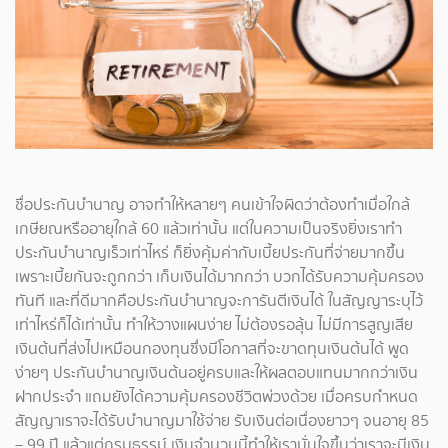
ชื่อประกันบำนาญ อาจทำให้หลายๆ คนเข้าใจผิดว่าต้องทำเมื่อใกล้
เกษียณหรืออายุใกล้ 60 แล้วเท่านั้น แต่ในความเป็นจริงยิ่งเราทำ
ประกันบำนาญเร็วเท่าไหร่ ก็ยิ่งคุ้มค่ากับเบี้ยประกันที่จ่ายมากขึ้น
เพราะเบี้ยกันจะถูกกว่า เก็บเงินได้มากกว่า บวกได้รับความคุ้มครอง
ทันที และที่ดีมากคือประกันบำนาญจะการันตีเงินได้ ในสัญญาระบุไว้
เท่าไหร่ก็ได้เท่านั้น ทำให้วางแผนง่าย ไม่ต้องรอลุ้น ไม่มีการสูญเสีย
เงินต้นที่ส่งไปเหมือนกองทุนซึ่งมีโอกาสที่จะขาดทุนเงินต้นได้ พูด
ง่ายๆ ประกันบำนาญเงินต้นอยู่ครบและให้ผลตอบแทนมากกว่าเงิน
ฝากประจำ แถมยังได้ความคุ้มครองชีวิตพ่วงด้วย เมื่อครบกำหนด
สัญญาเราจะได้รับบำนาญมาใช้จ่าย รับเงินต่อเนื่องยาวๆ จนอายุ 85
– 99 ปี แล้วแต่กรมธรรม์ เงินจำนวนนี้ทำให้เรามั่นใจขึ้นว่าเราจะมีเงิน