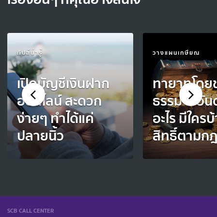
ทิปส์น่ารู้
วางแผนเกษียณ
เปิดบัญชีเงินฝาก
ทายาทโดย
ออนไลน์ สะดวก
ธรรม 6 อันด
ง่ายๆ ทำได้แค่
อะไร มีใครบ้า
ปลายนิ้ว
สิทธิ์ตาม
SCB CALL CENTER