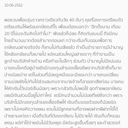
10-06-2562
พอชวนเพื่อนรุ่นราวคราวเดียวกันวัย 40 ต้นๆ คุยเรื่องการเตรียมตัว
เตรียมเงินให้พร้อมเกษียณที่ไร เพื่อนต้องบอกว่า “อีกตั้งนาน เกือบ
20 ปีโน่นจะรีบคิดไปทำไม?” ฟังแล้วก็ปลง ก็คิดกันแบบนี้ ถึงมีคน
ไทยจำนวนมากต้องลำบากตอนแก่ กว่าจะเริ่มเก็บออมเพื่อการ
เกษียณอย่างจริงจัง ก็แทบไม่ทันเสียแล้ว ถ้าเป็นข้าราชการมีบำนาญ
ใช้หลังเกษียณก็สบายไป แต่คนส่วนใหญ่อย่างเราๆ ที่ทำงานเป็น
ลูกจ้างบริษัทห้างร้าน หรือทำอะไรเล็กๆ ส่วนตัว บำนาญไม่มีแน่นอน
บางคนโชคดีอยู่บ้างยังมีกองทุนสำรองเลี้ยงชีพจากบริษัทซึ่งก็มาก
บ้างน้อยบ้าง แต่ในส่วนที่น้อยดูเหมือนจะมีเยอะกว่า บางคนเปลี่ยน
งานบ่อยยังไม่ทันได้ส่วนสมทบจากนายจ้างก็ลาออกเสียก่อน บางคน
ให้หักเงินไว้เปอร์เซ็นน้อยๆ เพราะกลัวเงินไม่พอใช้ สุดท้ายพอเกษียณ
เลยมีเงินส่วนนี้อยู่ไม่เท่าไหร่ แต่มีคนจำนวนไม่น้อยที่แย่ยิ่งกว่า เพราะ
บริษัทไม่มีกองทุนสำรองเลี้ยงชีพให้ เงินเก็บของตัวเองก็น้อยนิด
เพราะไม่เคยคิดวางแผน แถมไม่มีลูกหลานที่อาจพอฝากผีฝากไข้ได้
บ้างยามแก่ชรา เมื่อถึงวันที่ต้องเกษียณ ไม่มีรายได้ เงินเก็บก็หรอม
แหรม แต่ค่าใช้จ่ายมันไม่มีวันหยุด มีแต่จะสูงขึ้นเรื่อยๆ และถ้าสวรรค์