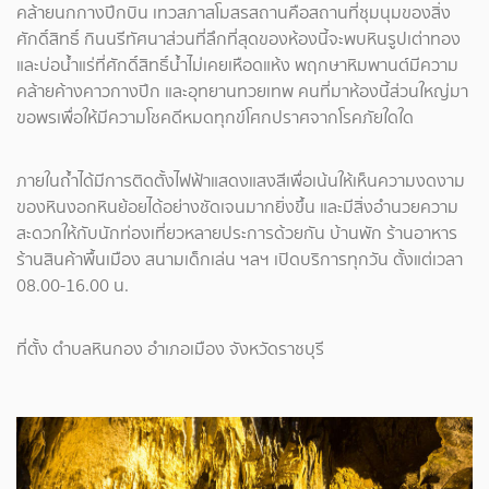
คล้ายนกกางปีกบิน เทวสภาสโมสรสถานคือสถานที่ชุมนุมของสิ่ง
ศักดิ์สิทธิ์ กินนรีทัศนาส่วนที่ลึกที่สุดของห้องนี้จะพบหินรูปเต่าทอง
และบ่อน้ำแร่ที่ศักดิ์สิทธิ์น้ำไม่เคยเหือดแห้ง พฤกษาหิมพานต์มีความ
คล้ายค้างคาวกางปีก และอุทยานทวยเทพ คนที่มาห้องนี้ส่วนใหญ่มา
ขอพรเพื่อให้มีความโชคดีหมดทุกข์โศกปราศจากโรคภัยใดใด
ภายในถ้ำได้มีการติดตั้งไฟฟ้าแสดงแสงสีเพื่อเน้นให้เห็นความงดงาม
ของหินงอกหินย้อยได้อย่างชัดเจนมากยิ่งขึ้น และมีสิ่งอำนวยความ
สะดวกให้กับนักท่องเที่ยวหลายประการด้วยกัน บ้านพัก ร้านอาหาร
ร้านสินค้าพื้นเมือง สนามเด็กเล่น ฯลฯ เปิดบริการทุกวัน ตั้งแต่เวลา
08.00-16.00 น.
ที่ตั้ง ตำบลหินกอง อำเภอเมือง จังหวัดราชบุรี