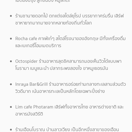
ไม่ต้องปรุง ลูกชิ้นปิ้ง หมูสะเต๊ะ
ร้านชานายดอกไม้ ตกแต่งสไตล์ยุโรป บรรยากาศร่มรื่น เสิร์ฟ
ชาหายากมากมายจากหลายท้องถิ่นทั่วโลก
Rocha cafe คาเฟ่เก๋ๆ สไตล์โรงนาของอังกฤษ มีทั้งเครื่องดื่ม
และเบเกอรี่โฮมเมดบริการ
Octospider ร้านอาหารสุดชิคสามารถมองเห็นวิวได้แบบพา
โนรามา เมนูแนะนำ ปลากระพงสองใจ ขาหมูเยอรมัน
Inraya Bar&Grill ร้านอาหารอร่อยท่ามกลางทะเลสาบส่วนตัว
วิวดีมาก เน้นอาหารทะเลเป็นหลักโดยเฉพาะปิ้งย่าง
Lim cafe Photaram เสิร์ฟทั้งอาหารไทย อาหารต่างชาติ และ
อาหารมังสวิรัติ
ร้านเฮือนโบราณ บ้านลาวเวียง เป็นอีกหนึ่งสาขาของเฮือน