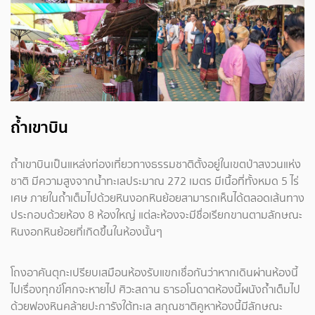
ถ้ำเขาบิน
ถ้ำเขาบินเป็นแหล่งท่องเที่ยวทางธรรมชาติตั้งอยู่ในเขตป่าสงวนแห่ง
ชาติ มีความสูงจากน้ำทะเลประมาณ 272 เมตร มีเนื้อที่ทั้งหมด 5 ไร่
เศษ ภายในถ้ำเต็มไปด้วยหินงอกหินย้อยสามารถเห็นได้ตลอดเส้นทาง
ประกอบด้วยห้อง 8 ห้องใหญ่ แต่ละห้องจะมีชื่อเรียกขานตามลักษณะ
หินงอกหินย้อยที่เกิดขึ้นในห้องนั้นๆ
โถงอาคันตุกะเปรียบเสมือนห้องรับแขกเชื่อกันว่าหากเดินผ่านห้องนี้
ไปเรื่องทุกข์โศกจะหายไป ศิวะสถาน ธารอโนดาตห้องนี้ผนังถ้ำเต็มไป
ด้วยฟองหินคล้ายปะการังใต้ทะเล สกุณชาติคูหาห้องนี้มีลักษณะ