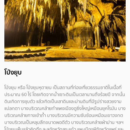
โป่งยุบ
โป่งยุบ หรือ โป่งยุบหุตายน เป็นสถานที่ท่องเที่ยวธรรมชาติในเนื้อที่
ประมาณ 60 ไร่ โดยเกิดจากน้ำเซาะดินเป็นเวลานานถึงร้อยปี จากนั้น
ดินเกิดการยุบตัว แล้วเกิดเป็นเสาดินและม่านดินที่มีรูปร่างสวยงาม
แปลกตา บางบริเวณคล้ายกำแพงเมืองดูยิ่งใหญ่เหมือนยุคโรมัน บาง
บริเวณคล้ายทางเข้าถ้ำ บางบริเวณมีความซับซ้อนเหมือนเขาวงกต
บางบริเวณเป็นหลุมลึกขนาดพอดีตัว บางบริเวณคล้ายผ้าม่าน ฯลฯ
โป่งยุบเห็นแล้วคิดถึง ละลุจังหวัดสระแก้ว แพะเมืองผีจังหวัดแพร่ และ