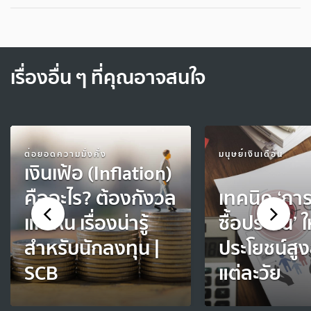
เรื่องอื่น ๆ ที่คุณอาจสนใจ
ต่อยอดความมั่งคั่ง
มนุษย์เงินเดือน
เงินเฟ้อ (Inflation)
คืออะไร? ต้องกังวล
เทคนิค ‘การ
แค่ไหน เรื่องน่ารู้
ซื้อประกัน’ ให
สำหรับนักลงทุน |
ประโยชน์สูง
SCB
แต่ละวัย