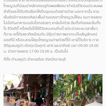
บัวนั่นเอง สามารถไปเดินเล่นช้อปปิ้งกันชิลๆ ได้เห็นวิถีชีวิตชุมชนชาว
ไทยญวนที่น้อมนำหลักเศรษฐกิจพอเพียงมาดำเนินชีวิตจนประสบผล
สำเร็จและได้รับคัดเลือกให้เป็นชุมชนตัวอย่างด้วย นอกจากนั้น ยาม
เย็นยังมีการแสดงศิลปะพื้นบ้านของชาวไทยญวนให้ชม ชมการแสดง
ไปนั่งกินอาหารบนขันโตกอร่อยๆ แกล้มไปด้วย อิ่มทั้งท้องและอิ่มทั้ง
ใจ ชีวิตดีดี๊ ครั้งหนึ่งได้ใช้ชีวิตแบบคนถิ่นนี้ แม้จะช่วงระยะเวลาสั้นๆ
ก็ตาม แต่ได้รสชาติเหมือนกัน มีซุ้มถ่ายภาพฉากจะเป็นสัญลักษณ์
ของที่นี่ หรือจะสวมใส่ชุดไทยญวนถ่ายด้วยก็ได้ เขามีไว้บริการ กาด
วิถีชุมชนคูบัว เปิดทุกวันศุกร์ เสาร์ และอาทิตย์ เวลา 09.00-19.00
น. ช่วงการแสดง 17.00-19.00 น. เป็นต้นไป
ที่ตั้ง ตำบลคูบัว อำเภอเมือง จังหวัดราชบุรี