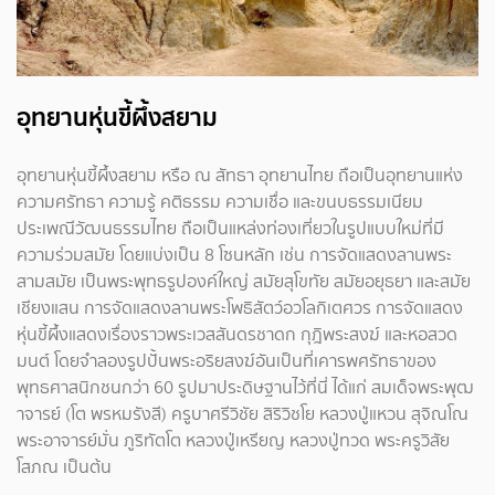
อุทยานหุ่นขี้ผึ้งสยาม
อุทยานหุ่นขี้ผึ้งสยาม หรือ ณ สัทธา อุทยานไทย ถือเป็นอุทยานแห่ง
ความศรัทธา ความรู้ คติธรรม ความเชื่อ และขนบธรรมเนียม
ประเพณีวัฒนธรรมไทย ถือเป็นแหล่งท่องเที่ยวในรูปแบบใหม่ที่มี
ความร่วมสมัย โดยแบ่งเป็น 8 โซนหลัก เช่น การจัดแสดงลานพระ
สามสมัย เป็นพระพุทธรูปองค์ใหญ่ สมัยสุโขทัย สมัยอยุธยา และสมัย
เชียงแสน การจัดแสดงลานพระโพธิสัตว์อวโลกิเตศวร การจัดแสดง
หุ่นขี้ผึ้งแสดงเรื่องราวพระเวสสันดรชาดก กุฎิพระสงฆ์ และหอสวด
มนต์ โดยจำลองรูปปั้นพระอริยสงฆ์อันเป็นที่เคารพศรัทธาของ
พุทธศาสนิกชนกว่า 60 รูปมาประดิษฐานไว้ที่นี่ ได้แก่ สมเด็จพระพุฒ
าจารย์ (โต พรหมรังสี) ครูบาศรีวิชัย สิริวิชโย หลวงปู่แหวน สุจิณโณ
พระอาจารย์มั่น ภูริทัตโต หลวงปู่เหรียญ หลวงปู่ทวด พระครูวิสัย
โสภณ เป็นต้น