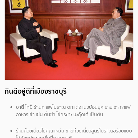
กินดีอยู่ดีที่เมืองราชบุรี
อาตี๋ โกปี๊ ร้านกาแฟโบราณ ตกแต่งแนวย้อนยุค ขาย ชา กาแฟ
อาหารเช้า เช่น ติ่มซำ ไข่กระทะ บะกุ๊ดเต๋ เป็นต้น
ร้านก๋วยเตี๋ยวไข่คุณแหม่ม ขายก๋วยเตี๋ยวสูตรโบราณอร่อยแบบ