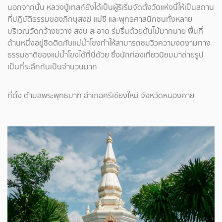
นอกจากนั้น หลวงปู่เทสก์ยังได้เป็นผู้ริเริ่มจัดตั้งวัดแห่งนี้ให้เป็นสถาน
ที่ปฏิบัติธรรมของภิกษุสงฆ์ แม่ชี และพุทธศาสนิกชนทั้งหลาย
บริเวณวัดกว้างขวาง สงบ สะอาด ร่มรื่นด้วยต้นไม้มากมาย พื้นที่
ด้านหนึ่งอยู่ชิดติดกับแม่น้ำโขงทำให้สามารถชมวิวความงดงามทาง
ธรรมชาติของแม่น้ำโขงได้ที่นี่ด้วย ซึ่งนักท่องเที่ยวนิยมมาถ่ายรูป
เป็นที่ระลึกกันเป็นจำนวนมาก
ที่ตั้ง ตำบลพระพุทธบาท อำเภอศรีเชียงใหม่ จังหวัดหนองคาย