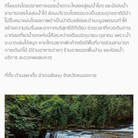
กิโลเมตรโดยปลายทางของน้ำตกจะไหลลงสู่แม่น้ำโขง และมีแอ่งน้ำ
สามารถลงไปเล่นน้ำได้ ส่วนบริเวณโดยรอบจะเป็นสวนรุกขชาติมีป่า
ไม้ขึ้นหนาแน่นโดยสภาพป่าเป็นป่าดิบแล้งและป่าเบญจพรรณทำให้
สร้างความร่มรื่นและอากาศบริสุทธิ์ดีทีเดียว ช่วงเวลาที่ควรเดินทาง
มาท่องเที่ยวน้ำตกแห่งนี้คือระหว่างเดือนมิถุนายน-ตุลาคม เพราะน้ำ
จะมากเล่นได้สนุก หากใครอยากพักค้างยังมีพื้นที่บางส่วนสามารถ
กางเต้นท์ได้ มีร้านอาหารต่างๆ ร้านขายของพื้นบ้าน และห้องน้ำ
บริการ สะดวกพอสมควร
ที่ตั้ง ตำบลผาตั้ง อำเภอสังคม จังหวัดหนองคาย