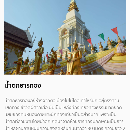
น้ำตกธารทอง
น้ำตกธารทองอยู่ห่างจากตัวเมืองไปไม่ไกลเท่าไหร่นัก อยุ่ตรงสาม
แยกทางเข้าวัดผีตากเสื้อ นับเป็นแหล่งท่องเที่ยวทางธรรมชาติยอด
นิยมของคนหนองคายและนักท่องเที่ยวเป็นอย่างมาก เพราะเป็น
น้ำตกที่สวยงามโดยน้ำตกเกิดมาจากห้วยธารทองมีลักษณะเป็นธาร
น้ำไหลผ่านลานหินมีความสูงลดหลั่นกันมากว่า 30 เมตร ความยาว 2