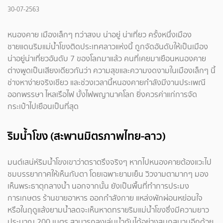
30-07-2563
หนองคาย เมืองเล็กๆ ทว่าสงบ น่าอยู่ น่าเที่ยว ครั้งหนึ่งเมือง
ชายแดนริมแม่น้ำโขงติดประเทศลาวแห่งนี้ ถูกจัดอันดับให้เป็นเมือง
น่าอยู่น่าเที่ยวอันดับ 7 ของโลกมาแล้ว คนที่เคยมาเยือนหนองคาย
ต่างพูดเป็นเสียงเดียวกันว่า ความสุขและความงดงามในเมืองเล็กๆ นี้
ช่างหาง่ายจริงเชียว และช่วงเวลานี้หนองคายกำลังมีงานประเพณี
ออกพรรษา ไหลเรือไฟ บั้งไฟพญานาคโลก ยิ่งควรค่าแก่การจัด
กระเป๋าไปเยือนเป็นที่สุด
ริมน้ำโขง (สะพานมิตรภาพไทย-ลาว)
มนต์เสน่ห์ริมน้ำโขงเขาว่าตราตรึงจริงๆ หากไปหนองคายต้องแวะไป
ชมบรรยากาศให้เห็นกับตา โดยเฉพาะยามเย็น วิวงามตามากๆ มอง
เห็นพระธาตุกลางน้ำ นอกจากนั้น ยังเป็นพื้นที่ทำการประมง
การเกษตร ร้านขายอาหาร ออกกำลังกาย แหล่งพักผ่อนหย่อนใจ
หรือในฤดูแล้งยามน้ำลดจะเห็นหาดทรายริมแม่น้ำโขงซึ่งมีความยาว
ประมาณ 200 เมตร สามารถลงเล่นน้ำกันได้อย่างสนุกสนานอีกด้วย