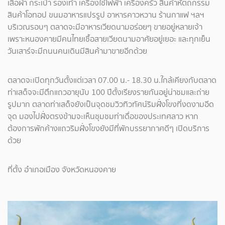
เสื้อผ้า กระเป๋า รองเท้า เครื่องใช้ไฟฟ้า เครื่องครัว สินค้าหัตถกรรม
สินค้าโอทอป ขนมอาหารแปรรูป อาหารคาวหวาน ร้านกาแฟ ฯลฯ
บริเวณรอบๆ ตลาดจะมีอาหารเวียดนามอร่อยๆ ขายอยู่หลายเจ้า
เพราะหนองคายมีคนไทยเชื้อสายเวียดนามอาศัยอยู่เยอะ และทุกเย็น
วันเสาร์จะมีถนนคนเดินมีสินค้ามาขายอีกด้วย
ตลาดจะเปิดทุกวันตั้งแต่เวลา 07.00 น.- 18.30 น.ใกล้เคียงกับตลาด
ท่าเสด็จจะมีตึกแถวอายุนับ 100 ปีตั้งเรียงรายกันอยู่น่าชมและถ่าย
รูปมาก ตลาดท่าเสด็จยังเป็นจุดชมวิวทิวทัศน์ริมฝั่งโขงที่งดงามอีด
จุด มองไปฝั่งตรงข้ามจะเห็นชุมชมท่าเดื่อของประเทศลาว หาก
ต้องการพักค้างแถวริมฝั่งโขงยังมีที่พักบรรยากาศดีๆ เปิดบริการ
ด้วย
ที่ตั้ง อำเภอเมือง จังหวัดหนองคาย