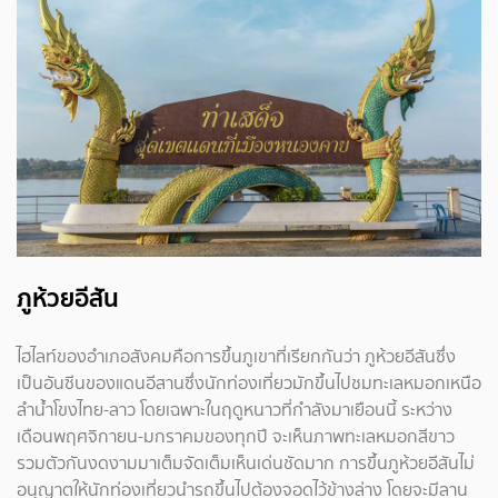
ภูห้วยอีสัน
ไฮไลท์ของอำเภอสังคมคือการขึ้นภูเขาที่เรียกกันว่า ภูห้วยอีสันซึ่ง
เป็นอันซีนของแดนอีสานซึ่งนักท่องเที่ยวมักขึ้นไปชมทะเลหมอกเหนือ
ลำน้ำโขงไทย-ลาว โดยเฉพาะในฤดูหนาวที่กำลังมาเยือนนี้ ระหว่าง
เดือนพฤศจิกายน-มกราคมของทุกปี จะเห็นภาพทะเลหมอกสีขาว
รวมตัวกันงดงามมาเต็มจัดเต็มเห็นเด่นชัดมาก การขึ้นภูห้วยอีสันไม่
อนุญาตให้นักท่องเที่ยวนำรถขึ้นไปต้องจอดไว้ข้างล่าง โดยจะมีลาน