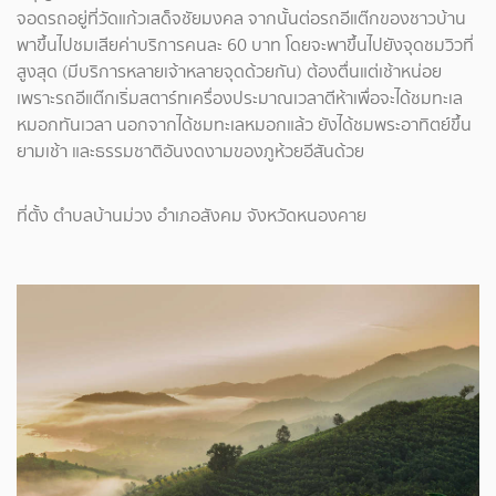
จอดรถอยู่ที่วัดแก้วเสด็จชัยมงคล จากนั้นต่อรถอีแต๊กของชาวบ้าน
พาขึ้นไปชมเสียค่าบริการคนละ 60 บาท โดยจะพาขึ้นไปยังจุดชมวิวที่
สูงสุด (มีบริการหลายเจ้าหลายจุดด้วยกัน) ต้องตื่นแต่เช้าหน่อย
เพราะรถอีแต๊กเริ่มสตาร์ทเครื่องประมาณเวลาตีห้าเพื่อจะได้ชมทะเล
หมอกทันเวลา นอกจากได้ชมทะเลหมอกแล้ว ยังได้ชมพระอาทิตย์ขึ้น
ยามเช้า และธรรมชาติอันงดงามของภูห้วยอีสันด้วย
ที่ตั้ง ตำบลบ้านม่วง อำเภอสังคม จังหวัดหนองคาย