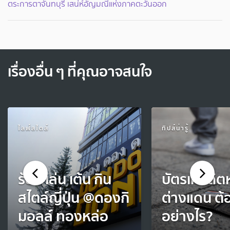
ตระการตาจันทบุรี เสน่ห์อัญมณีแห่งภาคตะวันออก
เรื่องอื่น ๆ ที่คุณอาจสนใจ
ไลฟ์สไตล์
ทิปส์น่ารู้
ร้อง เล่น เต้น กิน
บัตรเครดิต
สไตล์ญี่ปุ่น @ดองกิ
ต่างแดน ต้
มอลล์ ทองหล่อ
อย่างไร?