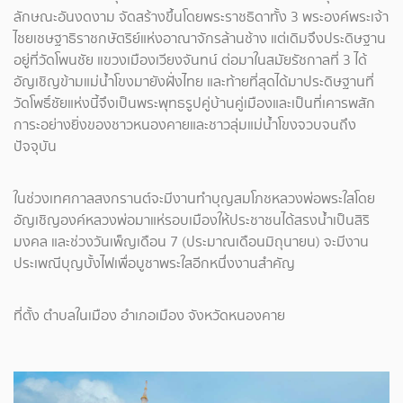
ลักษณะอันงดงาม จัดสร้างขึ้นโดยพระราชธิดาทั้ง 3 พระองค์พระเจ้า
ไชยเชษฐาธิราชกษัตริย์แห่งอาณาจักรล้านช้าง แต่เดิมจึงประดิษฐาน
อยู่ที่วัดโพนชัย แขวงเมืองเวียงจันทน์ ต่อมาในสมัยรัชกาลที่ 3 ได้
อัญเชิญข้ามแม่น้ำโขงมายังฝั่งไทย และท้ายที่สุดได้มาประดิษฐานที่
วัดโพธิ์ชัยแห่งนี้จึงเป็นพระพุทธรูปคู่บ้านคู่เมืองและเป็นที่เคารพสัก
การะอย่างยิ่งของชาวหนองคายและชาวลุ่มแม่น้ำโขงจวบจนถึง
ปัจจุบัน
ในช่วงเทศกาลสงกรานต์จะมีงานทำบุญสมโภชหลวงพ่อพระใสโดย
อัญเชิญองค์หลวงพ่อมาแห่รอบเมืองให้ประชาชนได้สรงน้ำเป็นสิริ
มงคล และช่วงวันเพ็ญเดือน 7 (ประมาณเดือนมิถุนายน) จะมีงาน
ประเพณีบุญบั้งไฟเพื่อบูชาพระใสอีกหนึ่งงานสำคัญ
ที่ตั้ง ตำบลในเมือง อำเภอเมือง จังหวัดหนองคาย