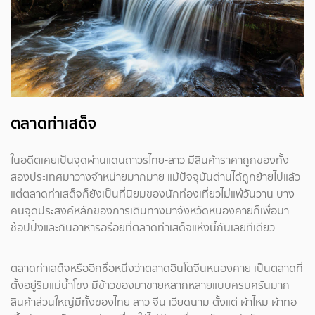
ตลาดท่าเสด็จ
ในอดีตเคยเป็นจุดผ่านแดนถาวรไทย-ลาว มีสินค้าราคาถูกของทั้ง
สองประเทศมาวางจำหน่ายมากมาย แม้ปัจจุบันด่านได้ถูกย้ายไปแล้ว
แต่ตลาดท่าเสด็จก็ยังเป็นที่นิยมของนักท่องเที่ยวไม่แพ้วันวาน บาง
คนจุดประสงค์หลักของการเดินทางมาจังหวัดหนองคายก็เพื่อมา
ช้อปปิ้งและกินอาหารอร่อยที่ตลาดท่าเสด็จแห่งนี้กันเลยทีเดียว
ตลาดท่าเสด็จหรืออีกชื่อหนึ่งว่าตลาดอินโดจีนหนองคาย เป็นตลาดที่
ตั้งอยู่ริมแม่น้ำโขง มีข้าวของมาขายหลากหลายแบบครบครันมาก
สินค้าส่วนใหญ่มีทั้งของไทย ลาว จีน เวียดนาม ตั้งแต่ ผ้าไหม ผ้าทอ