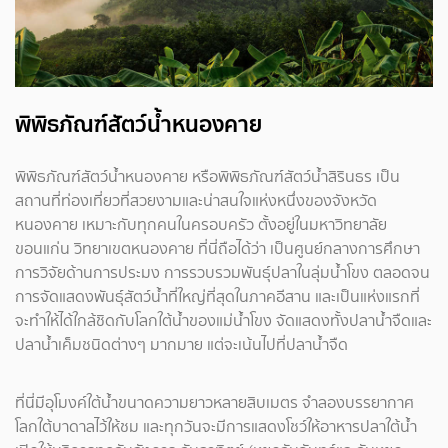
พิพิธภัณฑ์สัตว์น้ำหนองคาย
พิพิธภัณฑ์สัตว์น้ำหนองคาย หรือพิพิธภัณฑ์สัตว์น้ำสิรินธร เป็น
สถานที่ท่องเที่ยวที่สวยงามและน่าสนใจแห่งหนึ่งของจังหวัด
หนองคาย เหมาะกับทุกคนในครอบครัว ตั้งอยู่ในมหาวิทยาลัย
ขอนแก่น วิทยาเขตหนองคาย ที่นี่ถือได้ว่า เป็นศูนย์กลางการศึกษา
การวิจัยด้านการประมง การรวบรวมพันธุ์ปลาในลุ่มน้ำโขง ตลอดจน
การจัดแสดงพันธุ์สัตว์น้ำที่ใหญ่ที่สุดในภาคอีสาน และเป็นแห่งแรกที่
จะทำให้ได้ใกล้ชิดกับโลกใต้น้ำของแม่น้ำโขง จัดแสดงทั้งปลาน้ำจืดและ
ปลาน้ำเค็มชนิดต่างๆ มากมาย แต่จะเน้นไปที่ปลาน้ำจืด
ที่นี่มีอุโมงค์ใต้น้ำขนาดความยาวหลายสิบเมตร จำลองบรรยากาศ
โลกใต้บาดาลไว้ให้ชม และทุกวันจะมีการแสดงโชว์ให้อาหารปลาใต้น้ำ