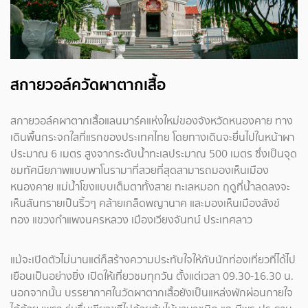
สกายวอล์ควัดผาตากเสื้อ
สกายวอล์คผาตากเสื้อแลนมาร์คแห่งใหม่ของจังหวัดหนองคาย ทาง
เดินพื้นกระจกใสที่แรกของประเทศไทย โดยทางเดินจะยื่นไปในหน้าผา
ประมาณ 6 เมตร สูงจากระดับน้ำทะเลประมาณ 500 เมตร ซึ่งเป็นจุด
ชมทัศนียภาพแบบพาโนรามาที่สวยที่สุดสามารถมองเห็นเมือง
หนองคาย แม่น้ำโขงแบบเต็มตาทั้งสาย ทะเลหมอก ฤดูที่น้ำลดลงจะ
เห็นสันทรายเป็นริ้วๆ คล้ายเกล็ดพญานาค และมองเห็นเมืองสังข์
ทอง แขวงกำแพงนครหลวง เมืองเวียงจันทน์ ประเทศลาว
แม้จะเปิดตัวไม่นานแต่ก็สร้างความประทับใจให้กับนักท่องเที่ยวที่ได้ไป
เยือนเป็นอย่างยิ่ง เปิดให้เที่ยวชมทุกวัน ตั้งแต่เวลา 09.30-16.30 น.
นอกจากนั้น บรรยากาศในวัดผาตากเสื้อยังเป็นแหล่งพักผ่อนกายใจ