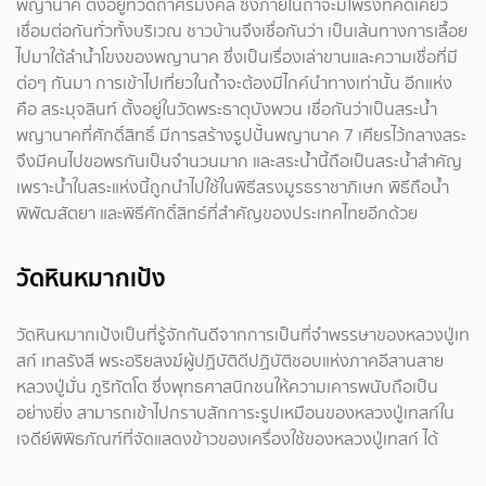
พญานาค ตั้งอยู่ที่วัดถ้ำศรีมงคล ซึ่งภายในถ้ำจะมีโพรงที่คดเคี้ยว
เชื่อมต่อกันทั่วทั้งบริเวณ ชาวบ้านจึงเชื่อกันว่า เป็นเส้นทางการเลื้อย
ไปมาใต้ลำน้ำโขงของพญานาค ซึ่งเป็นเรื่องเล่าขานและความเชื่อที่มี
ต่อๆ กันมา การเข้าไปเที่ยวในถ้ำจะต้องมีไกค์นำทางเท่านั้น อีกแห่ง
คือ สระมุจลินท์ ตั้งอยู่ในวัดพระธาตุบังพวน เชื่อกันว่าเป็นสระน้ำ
พญานาคที่ศักดิ์สิทธิ์ มีการสร้างรูปปั้นพญานาค 7 เศียรไว้กลางสระ
จึงมีคนไปขอพรกันเป็นจำนวนมาก และสระน้ำนี้ถือเป็นสระน้ำสำคัญ
เพราะน้ำในสระแห่งนี้ถูกนำไปใช้ในพิธีสรงมูรธราชาภิเษก พิธีถือน้ำ
พิพัฒสัตยา และพิธีศักดิ์สิทธ์ที่สำคัญของประเทศไทยอีกด้วย
วัดหินหมากเป้ง
วัดหินหมากเป้งเป็นที่รู้จักกันดีจากการเป็นที่จำพรรษาของหลวงปู่เท
สก์ เทสรังสี พระอริยสงฆ์ผู้ปฏิบัติดีปฏิบัติชอบแห่งภาคอีสานสาย
หลวงปู่มั่น ภูริทัตโต ซึ่งพุทธศาสนิกชนให้ความเคารพนับถือเป็น
อย่างยิ่ง สามารถเข้าไปกราบสักการะรูปเหมือนของหลวงปู่เทสก์ใน
เจดีย์พิพิธภัณฑ์ที่จัดแสดงข้าวของเครื่องใช้ของหลวงปู่เทสก์ ได้