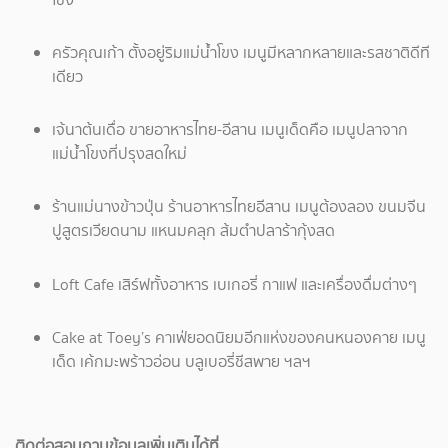
ครัวคุณเก้า ตั้งอยู่ริมแม่น้ำโขง เมนูมีหลากหลายและรสชาติดีที
เดียว
เจ้นาต้นเดื่อ ขายอาหารไทย-อีสาน เมนูเด็ดคือ เมนูปลาจาก
แม่น้ำโขงที่ปรุงสดใหม่
ร้านแม่นางข้าวปุ่น ร้านอาหารไทยอีสาน เมนูต้องลอง ขนมจีน
ปูสูตรเวียดนาม แหนมคลุก ส้มตำปลาร้ากุ้งสด
Loft Cafe เสิร์ฟทั้งอาหาร เบเกอรี่ กาแฟ และเครื่องดื่มต่างๆ
Cake at Toey’s คาเฟ่ยอดนิยมอีกแห่งของคนหนองคาย เมนู
เด็ด เค้กมะพร้าวอ่อน บลูเบอรี่ชีสพาย ฯลฯ
ติดต่อสอบถามข้อมูลเพิ่มเติมได้ที่