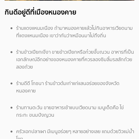
กินดีอยู่ดีที่เมืองหนองคาย
ร้านแดงแหนมเนือง ถ้ามาหนองคายแล้วไม่กินอาหารเวียดนาม
ที่แดงแหนมเนือง เขาว่ากันว่าเหมือนมาไม่ถึงถิ่น
ร้านข้าวเปียกเจ๊งา ขายข้าวเปียกหรือก๋วยจั๊บณวน อาหารที่เป็น
เอกลักษณ์อีกอย่างของหนองคายที่ควรลองชิมลิ้มรสสักถ้วย
สองถ้วย
ร้านดีดี โภชนา ร้านข้าวต้มเก่าแก่แสนอร่อยของจังหวัด
หนองคาย
ร้านทานตะวัน ขายอาหารเช้าแบบเวียดนาม เมนูเด็ดคือ ไข่
กระทะ ขนมปังญวน
ครัวเอกปลาเผา มีเมนูอร่อยๆ หลายอย่างเลย แถมด้วยวิวแม่น้ำ
โขง