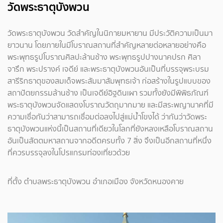
วัดพระธาตุบังพวน
วัดพระธาตุบังพวน วัดสำคัญในนิกายมหายาน มีประวัติความเป็นมา
ยาวนาน โดยภายในมีโบราณสถานที่สำคัญหลายต่อหลายอย่างคือ
พระพุทธรูปโบราณศิลปะล้านช้าง พระพุทธรูปปางนาคปรก ศิลา
จารึก พระปรางค์ เจดีย์ และพระธาตุบังพวนอันเป็นที่บรรจุพระบรม
สารีริกธาตุของสมเด็จพระสัมมาสัมพุทธเจ้า ก่อสร้างในรูปแบบของ
สถาปัตยกรรมล้านช้าง เป็นเจดีย์อิฐดินเผา รวมทั้งยังมีพิพิธภัณฑ์
พระธาตุบังพวนจัดแสดงโบราณวัตถุมากมาย และมีสระพญานาคที่มี
ความเชื่อกันว่าสามารถเชื่อมต่อลงไปสู่แม่น้ำโขงได้ ว่ากันว่าวัดพระ
ธาตุบังพวนแห่งนี้เป็นสถานที่เดียวในโลกที่ยังหลงเหลือโบราณสถาน
อันเป็นสัตตมหาสถานจากอดีตครบทั้ง 7 สิ่ง จึงเป็นอีกสถานที่หนึ่ง
ที่ควรบรรจุลงในโปรแกรมท่องเที่ยวด้วย
ที่ตั้ง ตำบลพระธาตุบังพวน อำเภอเมือง จังหวัดหนองคาย