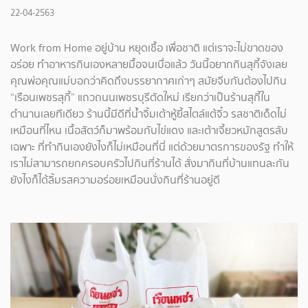
22-04-2563
Work from Home อยู่บ้าน หยุดเชื้อ เพื่อชาติ แต่เราจะไม่ขาดของ
อร่อย ทำอาหารกินเองหลายมื้อจนเบื่อแล้ว วันนี้อยากกินสุกี้จังเลย
คุณพ่อคุณแม่บอกว่าคิดถึงบรรยากาศเก่าๆ สมัยจีบกันต้องไปกิน
“เรือนเพชรสุกี้” แถวถนนเพชรบุรีตัดใหม่ เรียกว่าเป็นร้านสุกี้ใน
ตำนานเลยทีเดียว ร้านนี้มีดีที่น้ำจิ้มเต้าหู้ยี้สไตล์แต้จิ๋ว รสชาติเด็ดไม่
เหมือนที่ไหน เนื้อสัตว์ก็มาพร้อมกับไข่แดง และเต้าเจี้ยวหมักสูตรลับ
เฉพาะ ที่ทำกินเองยังไงก็ไม่เหมือนที่นี่ แต่ด้วยมาตรการของรัฐ ทำให้
เราไม่สามารถยกครอบครัวไปกินที่ร้านได้ สั่งมากินที่บ้านแทนละกัน
ยังไงก็ได้ลิ้มรสความอร่อยเหมือนนั่งกินที่ร้านอยู่ดี