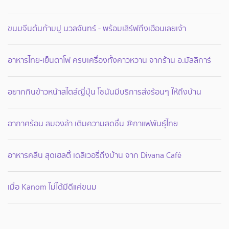
ขนมจีนต้นก้ามปู นวลจันทร์ - พร้อมเสิร์ฟถึงเฮือนเลยเจ้า
อาหารไทย-เย็นตาโฟ ครบเครื่องทั้งคาวหวาน จากร้าน อ.มัลลิการ์
อยากกินข้าวหน้าสไตล์ญี่ปุ่น โชนันมีบริการส่งร้อนๆ ให้ถึงบ้าน
อากาศร้อน สมองล้า เติมความสดชื่น @กาแฟพันธุ์ไทย
อาหารคลีน สุดเฮลตี้ เดลิเวอรี่ถึงบ้าน จาก Divana Café
เมื่อ Kanom ไม่ได้มีดีแค่ขนม