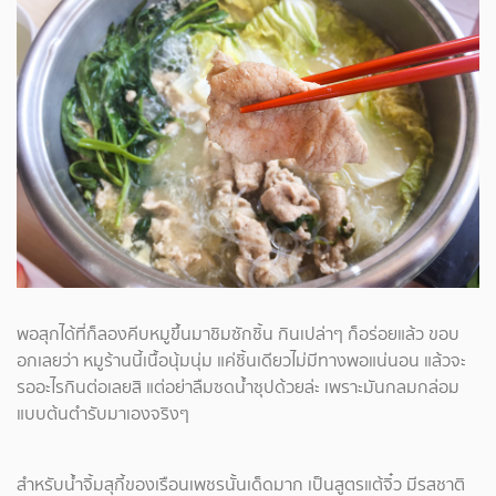
พอสุกได้ที่ก็ลองคีบหมูขึ้นมาชิมซักชิ้น กินเปล่าๆ ก็อร่อยแล้ว ขอบ
อกเลยว่า หมูร้านนี้เนื้อนุ้มนุ่ม แค่ชิ้นเดียวไม่มีทางพอแน่นอน แล้วจะ
รออะไรกินต่อเลยสิ แต่อย่าลืมซดน้ำซุปด้วยล่ะ เพราะมันกลมกล่อม
แบบต้นตำรับมาเองจริงๆ
สำหรับน้ำจิ้มสุกี้ของเรือนเพชรนั้นเด็ดมาก เป็นสูตรแต้จิ๋ว มีรสชาติ