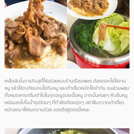
เคล็ดลับในการกินสุกี้ให้อร่อยแบบร้านเรือนเพชร ต้องตอกไข่ใส่จาน
หมู แล้วใช้ตะเกียบคนไข่กับหมู และเต้าเจี้ยวหมักให้เข้ากัน จนส่วนผสม
ทั้งหมดแทรกซึมเข้าไปในทุกอณูของเนื้อหมู จากนั้นค่อยๆ คีบชิ้นหมู
หย่อนลงไปในน้ำซุปร้อนๆ ที่กำลังเดือดปุดๆ อย่าลืมกวาดเต้าเจี้ยว
หมักลงมาให้หมดจานด้วย ของดีอยู่ตรงนี้แหละ