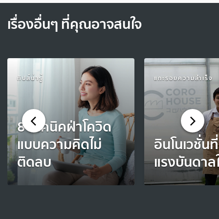
เรื่องอื่นๆ ที่คุณอาจสนใจ
ทิปส์น่ารู้
แกะรอยความสำเร็จ
8 เทคนิคฝ่าโควิด
แบบความคิดไม่
อินโนเวชั่นที
ติดลบ
แรงบันดาล