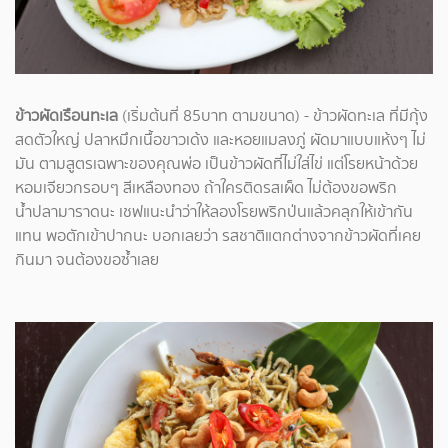
ข้าวผัดเรือนทะเล
(เริ่มต้นที่ 85บาท ตามขนาด) - ข้าวผัดทะเล ที่มีกุ้ง
สดตัวใหญ่ ปลาหมึกเนื้อขาวเด้ง และหอยแมลงภู่ ผัดมาแบบแห้งๆ ไม่
มัน ตามสูตรเฉพาะของคุณพ่อ เป็นข้าวผัดที่ไม่ใส่ไข่ แต่โรยหน้าด้วย
หอมเจียวกรอบๆ สีเหลืองทอง ถ้าใครติดรสเผ็ด ไม่ต้องขอพริก
น้ำปลามาราดนะ เชฟแนะนำว่าให้ลองโรยพริกป่นแล้วคลุกให้เข้ากัน
แทน พอตักเข้าปากนะ บอกเลยว่า รสชาติแตกต่างจากข้าวผัดที่เคย
กินมา จนต้องขอซ้ำเลย