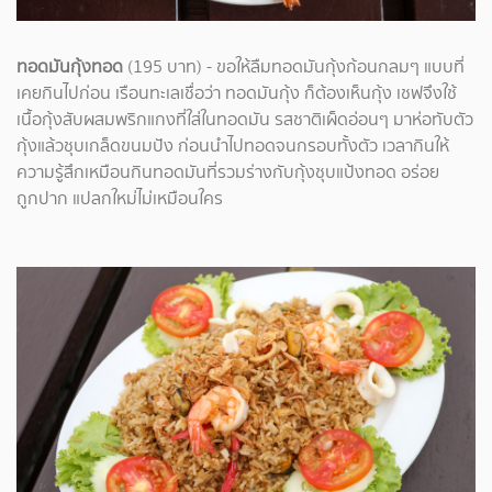
ทอดมันกุ้งทอด
(195 บาท) - ขอให้ลืมทอดมันกุ้งก้อนกลมๆ แบบที่
เคยกินไปก่อน เรือนทะเลเชื่อว่า ทอดมันกุ้ง ก็ต้องเห็นกุ้ง เชฟจึงใช้
เนื้อกุ้งสับผสมพริกแกงที่ใส่ในทอดมัน รสชาติเผ็ดอ่อนๆ มาห่อทับตัว
กุ้งแล้วชุบเกล็ดขนมปัง ก่อนนำไปทอดจนกรอบทั้งตัว เวลากินให้
ความรู้สึกเหมือนกินทอดมันที่รวมร่างกับกุ้งชุบแป้งทอด อร่อย
ถูกปาก แปลกใหม่ไม่เหมือนใคร