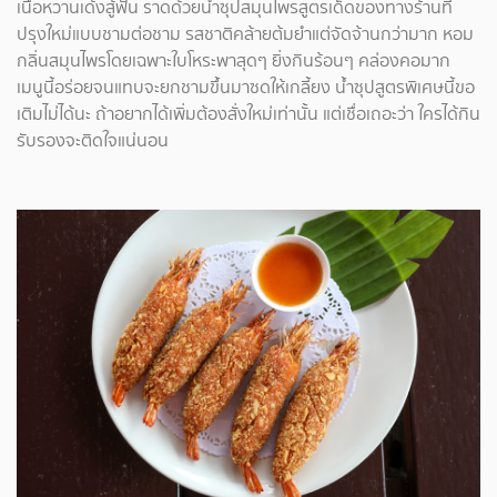
เนื้อหวานเด้งสู้ฟัน ราดด้วยน้ำซุปสมุนไพรสูตรเด็ดของทางร้านที่
ปรุงใหม่แบบชามต่อชาม รสชาติคล้ายต้มยำแต่จัดจ้านกว่ามาก หอม
กลิ่นสมุนไพรโดยเฉพาะใบโหระพาสุดๆ ยิ่งกินร้อนๆ คล่องคอมาก
เมนูนี้อร่อยจนแทบจะยกชามขึ้นมาซดให้เกลี้ยง น้ำซุปสูตรพิเศษนี้ขอ
เติมไม่ได้นะ ถ้าอยากได้เพิ่มต้องสั่งใหม่เท่านั้น แต่เชื่อเถอะว่า ใครได้กิน
รับรองจะติดใจแน่นอน