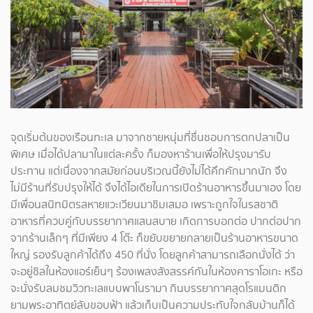
จุดเริ่มต้นของเรือนทะเล มาจากชายหนุ่มที่ชื่นชอบการตกปลาเป็น
พิเศษ​ เมื่อได้ปลามาในแต่ละครั้ง ก็มองหาร้านเพื่อให้ปรุงมารับ
ประทาน แต่เนื่องจากสมัยก่อนบริเวณนี้ยังไม่ได้คึกคักมากนัก จึง
ไม่มีร้านที่รับปรุงให้ได้ จึงได้ไอเดียในการเปิดร้านอาหารขึ้นมาเอง โดย
มีเพื่อนสนิทมิตรสหายแวะเวียนมาชิมเสมอ เพราะถูกใจในรสชาติ
อาหารที่ควบคู่กับบรรยากาศแสนสบาย เกิดการบอกต่อ ปากต่อปาก
จากร้านเล็กๆ ที่มีเพียง 4 โต๊ะ ก็ขยับขยายกลายเป็นร้านอาหารขนาด
ใหญ่ รองรับลูกค้าได้ถึง 450 ที่นั่ง โดยลูกค้าสามารถเลือกนั่งได้ ว่า
จะอยู่ชิลในห้องแอร์เย็นๆ ร้องเพลงสังสรรค์กันในห้องคาราโอเกะ หรือ
จะนั่งรับลมชมวิวทะเลแบบพาโนรามา กินบรรยากาศสุดโรแมนติก
ยามพระอาทิตย์ลับขอบฟ้า แล้วเก็บเป็นความประทับใจกลับบ้านก็ได้