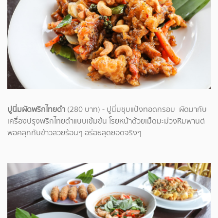
ปูนิ่มผัดพริกไทยดำ
(280 บาท)​ - ปูนิ่มชุบแป้งทอดกรอบ ผัดมากับ
เครื่องปรุงพริกไทยดำแบบเข้มข้น โรยหน้าด้วยเม็ดมะม่วงหิมพานต์
พอคลุกกับข้าวสวยร้อนๆ อร่อยสุดยอดจริงๆ