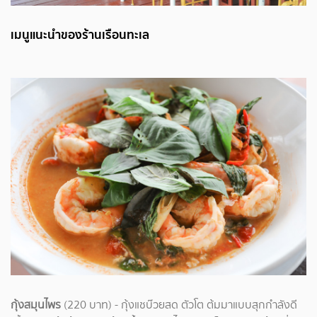
เมนูแนะนำของร้านเรือนทะเล
กุ้งสมุนไพร
(220 บาท) - กุ้งแชบ๊วยสด ตัวโต ต้มมาแบบสุกกำลังดี