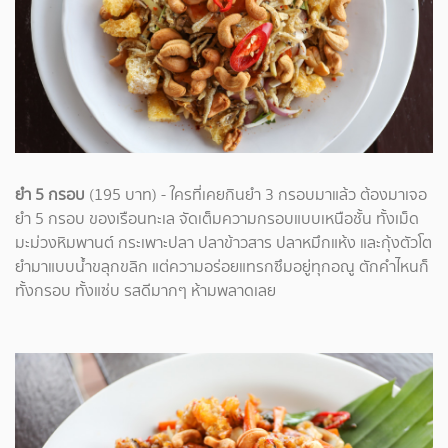
ยำ 5 กรอบ
(195 บาท) - ใครที่เคยกินยำ 3 กรอบมาแล้ว ต้องมาเจอ
ยำ 5 กรอบ ของเรือนทะเล จัดเต็มความกรอบแบบเหนือชั้น ทั้งเม็ด
มะม่วงหิมพานต์ กระเพาะปลา ปลาข้าวสาร ปลาหมึกแห้ง และกุ้งตัวโต
ยำมาแบบน้ำขลุกขลิก แต่ความอร่อยแทรกซึมอยู่ทุกอณู ตักคำไหนก็
ทั้งกรอบ ทั้งแซ่บ รสดีมากๆ ห้ามพลาดเลย