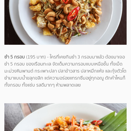
ยำ 5 กรอบ
(195 บาท) - ใครที่เคยกินยำ 3 กรอบมาแล้ว ต้องมาเจอ
ยำ 5 กรอบ ของเรือนทะเล จัดเต็มความกรอบแบบเหนือชั้น ทั้งเม็ด
มะม่วงหิมพานต์ กระเพาะปลา ปลาข้าวสาร ปลาหมึกแห้ง และกุ้งตัวโต
ยำมาแบบน้ำขลุกขลิก แต่ความอร่อยแทรกซึมอยู่ทุกอณู ตักคำไหนก็
ทั้งกรอบ ทั้งแซ่บ รสดีมากๆ ห้ามพลาดเลย