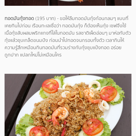
ทอดมันกุ้งทอด
(195 บาท) - ขอให้ลืมทอดมันกุ้งก้อนกลมๆ แบบที่
เคยกินไปก่อน เรือนทะเลเชื่อว่า ทอดมันกุ้ง ก็ต้องเห็นกุ้ง เชฟจึงใช้
เนื้อกุ้งสับผสมพริกแกงที่ใส่ในทอดมัน รสชาติเผ็ดอ่อนๆ มาห่อทับตัว
กุ้งแล้วชุบเกล็ดขนมปัง ก่อนนำไปทอดจนกรอบทั้งตัว เวลากินให้
ความรู้สึกเหมือนกินทอดมันที่รวมร่างกับกุ้งชุบแป้งทอด อร่อย
ถูกปาก แปลกใหม่ไม่เหมือนใคร