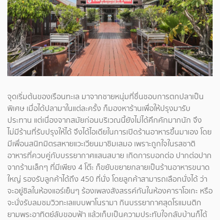
จุดเริ่มต้นของเรือนทะเล มาจากชายหนุ่มที่ชื่นชอบการตกปลาเป็น
พิเศษ​ เมื่อได้ปลามาในแต่ละครั้ง ก็มองหาร้านเพื่อให้ปรุงมารับ
ประทาน แต่เนื่องจากสมัยก่อนบริเวณนี้ยังไม่ได้คึกคักมากนัก จึง
ไม่มีร้านที่รับปรุงให้ได้ จึงได้ไอเดียในการเปิดร้านอาหารขึ้นมาเอง โดย
มีเพื่อนสนิทมิตรสหายแวะเวียนมาชิมเสมอ เพราะถูกใจในรสชาติ
อาหารที่ควบคู่กับบรรยากาศแสนสบาย เกิดการบอกต่อ ปากต่อปาก
จากร้านเล็กๆ ที่มีเพียง 4 โต๊ะ ก็ขยับขยายกลายเป็นร้านอาหารขนาด
ใหญ่ รองรับลูกค้าได้ถึง 450 ที่นั่ง โดยลูกค้าสามารถเลือกนั่งได้ ว่า
จะอยู่ชิลในห้องแอร์เย็นๆ ร้องเพลงสังสรรค์กันในห้องคาราโอเกะ หรือ
จะนั่งรับลมชมวิวทะเลแบบพาโนรามา กินบรรยากาศสุดโรแมนติก
ยามพระอาทิตย์ลับขอบฟ้า แล้วเก็บเป็นความประทับใจกลับบ้านก็ได้