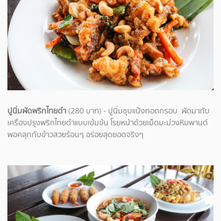
ปูนิ่มผัดพริกไทยดำ
(280 บาท)​ - ปูนิ่มชุบแป้งทอดกรอบ ผัดมากับ
เครื่องปรุงพริกไทยดำแบบเข้มข้น โรยหน้าด้วยเม็ดมะม่วงหิมพานต์
พอคลุกกับข้าวสวยร้อนๆ อร่อยสุดยอดจริงๆ