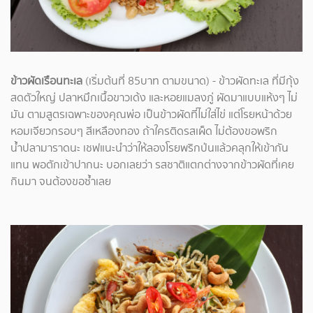
ข้าวผัดเรือนทะเล
(เริ่มต้นที่ 85บาท ตามขนาด) - ข้าวผัดทะเล ที่มีกุ้ง
สดตัวใหญ่ ปลาหมึกเนื้อขาวเด้ง และหอยแมลงภู่ ผัดมาแบบแห้งๆ ไม่
มัน ตามสูตรเฉพาะของคุณพ่อ เป็นข้าวผัดที่ไม่ใส่ไข่ แต่โรยหน้าด้วย
หอมเจียวกรอบๆ สีเหลืองทอง ถ้าใครติดรสเผ็ด ไม่ต้องขอพริก
น้ำปลามาราดนะ เชฟแนะนำว่าให้ลองโรยพริกป่นแล้วคลุกให้เข้ากัน
แทน พอตักเข้าปากนะ บอกเลยว่า รสชาติแตกต่างจากข้าวผัดที่เคย
กินมา จนต้องขอซ้ำเลย