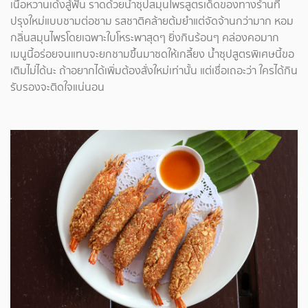
เนื้อหวานเด้งสู้ฟัน ราดด้วยน้ำซุปสมุนไพรสูตรเด็ดของทางร้านที่
ปรุงใหม่แบบชามต่อชาม รสชาติคล้ายต้มยำแต่จัดจ้านกว่ามาก หอม
กลิ่นสมุนไพรโดยเฉพาะใบโหระพาสุดๆ ยิ่งกินร้อนๆ คล่องคอมาก
เมนูนี้อร่อยจนแทบจะยกชามขึ้นมาซดให้เกลี้ยง น้ำซุปสูตรพิเศษนี้ขอ
เติมไม่ได้นะ ถ้าอยากได้เพิ่มต้องสั่งใหม่เท่านั้น แต่เชื่อเถอะว่า ใครได้กิน
รับรองจะติดใจแน่นอน