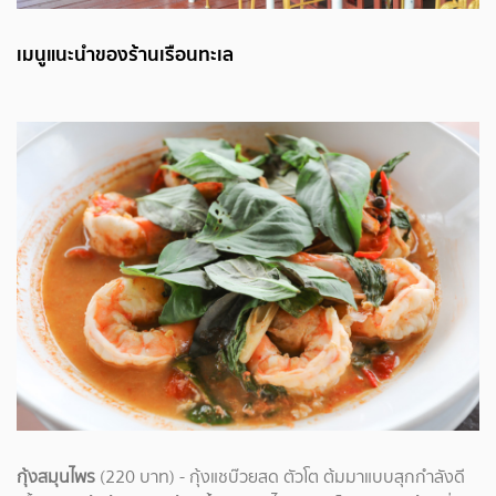
เมนูแนะนำของร้านเรือนทะเล
กุ้งสมุนไพร
(220 บาท) - กุ้งแชบ๊วยสด ตัวโต ต้มมาแบบสุกกำลังดี