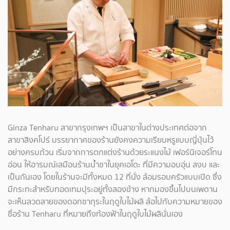
Ginza Tenharu สาขากรุงเทพฯ เป็นสาขาในต่างประเทศต่อจาก
สาขาสิงคโปร์ บรรยากาศของร้านยังคงความเรียบหรูแบบญี่ปุ่นไว้
อย่างครบถ้วน เริ่มจากการตกแต่งร้านด้วยระแนงไม้ เฟอร์นิเจอร์โทน
อ่อน ให้อารมณ์เสมือนร้านน้ำชาในยุคเอโดะ ที่มีความอบอุ่น สงบ และ
เป็นกันเอง โดยในร้านจะมีทั้งหมด 12 ที่นั่ง ล้อมรอบครัวแบบเปิด ซึ่ง
มีกระทะสำหรับทอดเทมปุระอยู่ทั้งสองข้าง หากมองขึ้นไปบนเพดาน
จะเห็นลวดลายของดอกซากุระในฤดูใบไม้ผลิ ล้อไปกับความหมายของ
ชื่อร้าน Tenharu ที่หมายถึงท้องฟ้าในฤดูใบไม้ผลินั่นเอง