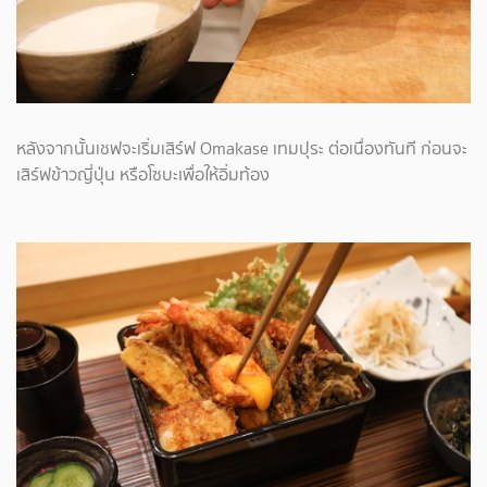
หลังจากนั้นเชฟจะเริ่มเสิร์ฟ Omakase เทมปุระ ต่อเนื่องทันที ก่อนจะ
เสิร์ฟข้าวญี่ปุ่น หรือโซบะเพื่อให้อิ่มท้อง