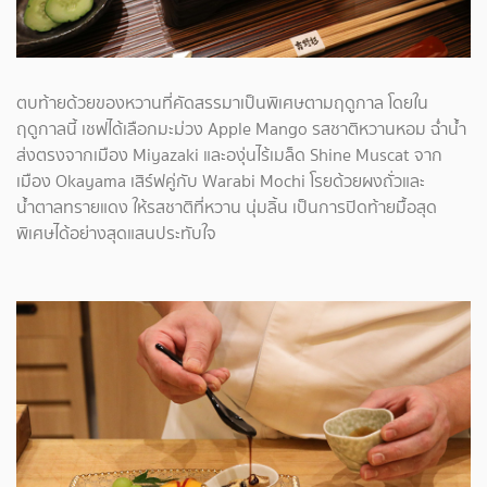
ตบท้ายด้วยของหวานที่คัดสรรมาเป็นพิเศษตามฤดูกาล โดยใน
ฤดูกาลนี้ เชฟได้เลือกมะม่วง Apple Mango รสชาติหวานหอม ฉ่ำน้ำ
ส่งตรงจากเมือง Miyazaki และองุ่นไร้เมล็ด Shine Muscat จาก
เมือง Okayama เสิร์ฟคู่กับ Warabi Mochi โรยด้วยผงถั่วและ
น้ำตาลทรายแดง ให้รสชาติที่หวาน นุ่มลิ้น เป็นการปิดท้ายมื้อสุด
พิเศษได้อย่างสุดแสนประทับใจ