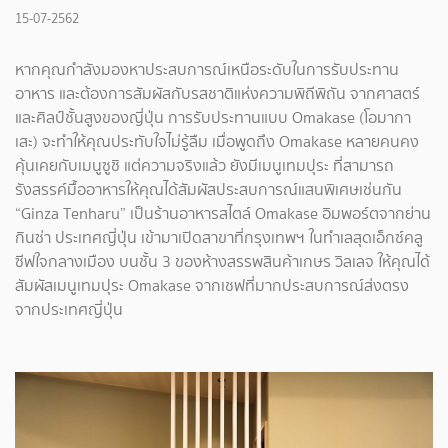
15-07-2562
หากคุณกำลังมองหาประสบการณ์เหนือระดับในการรับประทาน
อาหาร และต้องการสัมผัสกับรสชาติแห่งความพิถีพิถัน จากศาสตร์
และศิลป์ชั้นสูงของญี่ปุ่น การรับประทานแบบ Omakase (โอมากา
เสะ) จะทำให้คุณประทับใจไม่รู้ลืม เมื่อพูดถึง Omakase หลายคนคง
คุ้นเคยกับเมนูซูชิ แต่ความจริงแล้ว ยังมีเมนูเทมปุระ ที่สามารถ
รังสรรค์มื้ออาหารให้คุณได้สัมผัสประสบการณ์แสนพิเศษเช่นกัน
“Ginza Tenharu” เป็นร้านอาหารสไตล์ Omakase อิมพอร์ตจากย่าน
กินซ่า ประเทศญี่ปุ่น เข้ามาเปิดสาขาที่กรุงเทพฯ ในทำเลสุดเอ็กซ์คลู
ซีฟใจกลางเมือง บนชั้น 3 ของห้างสรรพสินค้าเกษร วิลเลจ ให้คุณได้
สัมผัสเมนูเทมปุระ Omakase จากเชฟที่มากประสบการณ์ส่งตรง
จากประเทศญี่ปุ่น