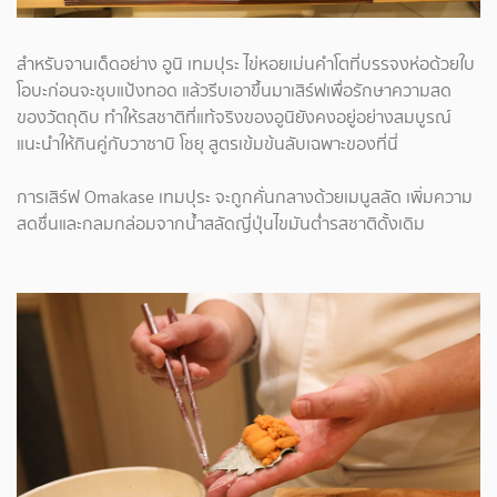
สำหรับจานเด็ดอย่าง อูนิ เทมปุระ ไข่หอยเม่นคำโตที่บรรจงห่อด้วยใบ
โอบะก่อนจะชุบแป้งทอด แล้วรีบเอาขึ้นมาเสิร์ฟเพื่อรักษาความสด
ของวัตถุดิบ ทำให้รสชาติที่แท้จริงของอูนิยังคงอยู่อย่างสมบูรณ์
แนะนำให้กินคู่กับวาซาบิ โชยุ สูตรเข้มข้นลับเฉพาะของที่นี่
การเสิร์ฟ Omakase เทมปุระ จะถูกคั่นกลางด้วยเมนูสลัด เพิ่มความ
สดชื่นและกลมกล่อมจากน้ำสลัดญี่ปุ่นไขมันต่ำรสชาติดั้งเดิม