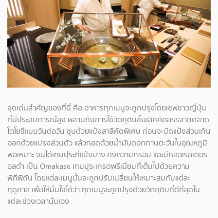
จุดเด่นสำคัญของที่นี่ คือ อาหารทุกเมนูจะถูกปรุงโดยเชฟชาวญี่ปุ่น
ที่มีประสบการณ์สูง ผสานกับการใช้วัตถุดิบชั้นเลิศคัดสรรจากตลาด
โตโยซึแบบวันต่อวัน ชุบด้วยแป้งสาลีคัดพิเศษ ก่อนจะปัดแป้งส่วนเกิน
ออกด้วยแปรงส่วนตัว แล้วทอดด้วยน้ำมันดอกทานตะวันในอุณหภูมิ
พอเหมาะ จนได้เทมปุระที่แป้งบาง คงความกรอบ และมีคลอเรสเตอร
อลต่ำ เป็น Omakase เทมปุระเกรดพรีเมี่ยมที่เต็มไปด้วยความ
พิถีพิถัน โดยแต่ละเมนูนั้นจะถูกปรับเปลี่ยนให้เหมาะสมกับแต่ละ
ฤดูกาล เพื่อให้มั่นใจได้ว่า ทุกเมนูจะถูกปรุงด้วยวัตถุดิบที่ดีที่สุดใน
แต่ละช่วงเวลานั่นเอง