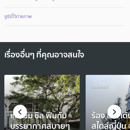
ซูชิมีไว้ถ่ายภาพ
เรื่องอื่นๆ ที่คุณอาจสนใจ
ไลฟ์สไตล์
ไลฟ์สไตล์
แชะ ชิม ชิล ฟินกับ
ร้อง เล่น เต้
บรรยากาศสบายๆ
สไตล์ญี่ปุ่