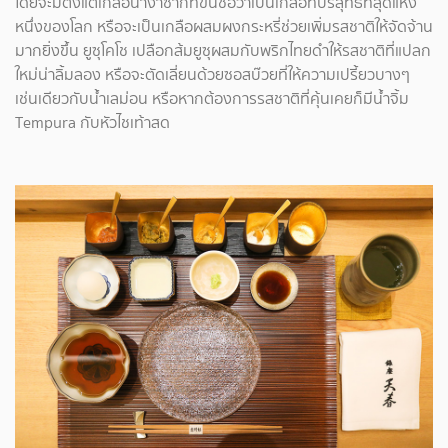
โดยจะมีตั้งแต่เกลือนางาซากิที่ขึ้นชื่อว่าเป็นเกลือที่บริสุทธิ์ที่สุดแห่ง
หนึ่งของโลก หรือจะเป็นเกลือผสมผงกระหรี่ช่วยเพิ่มรสชาติให้จัดจ้าน
มากยิ่งขึ้น ยูซุโคโช เปลือกส้มยูซุผสมกับพริกไทยดำให้รสชาติที่แปลก
ใหม่น่าลิ้มลอง หรือจะตัดเลี่ยนด้วยซอสบ๊วยที่ให้ความเปรี้ยวบางๆ
เช่นเดียวกับน้ำเลม่อน หรือหากต้องการรสชาติที่คุ้นเคยก็มีน้ำจิ้ม
Tempura กับหัวไชเท้าสด