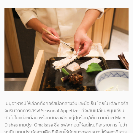
เมนูอาหารมีให้เลือกทั้งคอร์สมื้อกลางวันและมื้อเย็น โดยในแต่ละคอร์ส
จะเริ่มจากการเสิร์ฟ Seasonal Appetizer ที่จะสับเปลี่ยนหมุนเวียน
กันไปในแต่ละเดือน พร้อมกับชาเขียวญี่ปุ่นร้อน/เย็น ตามด้วย Main
Dishes เทมปุระ Omakase ซึ่งเชฟจะทอดให้สดใหม่ทีละรายการ ไม่ว่า
จะเป็น เทมปุระกุ้งลายเสือ ที่เลือกใช้กุ้งขนาดพอเหมาะ ให้รสชาติหวาน