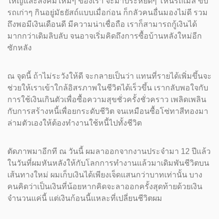
ใหญ่และสังคมใหม่ๆ ของเรา จะมาประหยัดๆ โหนรถเมล์ ขับ
รถเก่าๆ กินอยู่มัธยัสถ์แบบเมื่อก่อน ก็กลัวคนอื่นมองไม่ดี รวม
ถึงพอมีเงินเดือนดี มีความน่าเชื่อถือ เราก็สามารถกู้เงินได้
มากกว่าเดิมลิบลับ จนอาจเริ่มคิดถึงการซื้อบ้านหลังใหม่อีก
ซักหลัง
ณ จุดนี้ ถ้าไม่ระวังให้ดี จะกลายเป็นว่า แทนที่รายได้เพิ่มขึ้นจะ
ช่วยให้เราเข้าใกล้อิสรภาพในชีวิตได้เร็วขึ้น เรากลับพอใจกับ
การใช้เงินเกินตัวเพื่อซื้อความสุขชั่วครั้งชั่วคราว เพลิดเพลิน
กับการสร้างหนี้เพื่อยกระดับชีวิต จนเหมือนซื้อโซ่ทาสีทองมา
ล่ามตัวเองให้ต้องทำงานใช้หนี้ไปทั้งชีวิต
ตัดภาพมาอีกที ณ วันนี้ ผมลาออกจากงานประจำมา 12 ปีแล้ว
ในวันที่ผมหันหลังให้กับโลกการทำงานแล้วมาเดิมพันชีวิตบน
เส้นทางใหม่ ผมเก็บเงินได้เพียงเจ็ดแสนกว่าบาทเท่านั้น บาง
คนคิดว่าเป็นเงินที่น้อยหากคิดจะลาออกครั้งสุดท้ายด้วยเงิน
จำนวนแค่นี้ แต่เงินก้อนนี้แหละที่เปลี่ยนชีวิตผม