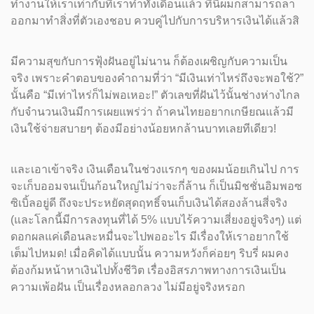
ทำงานให้เราเท่ากับที่เราทำทั้งเดือนแล้ว ทีนี้ผมก็สามารถลา
ออกมาทำสิ่งที่ตัวเองชอบ ควบคู่ไปกับการบริหารเงินได้แล้วสิ
มีความสุขกับการฟุ้งฝันอยู่ไม่นาน ก็ต้องเผชิญกับความเป็น
จริง เพราะคำตอบของคำถามที่ว่า “มีเงินเท่าไหร่ถึงจะพอใช้?”
นั้นคือ “มีเท่าไหร่ก็ไม่พอเหอะ!” ตัวเลขที่ฝันไว้นั้นช่างห่างไกล
กับจำนวนเงินมีการเผยแพร่ว่า ถ้าคนไทยอยากเกษียณแล้วมี
เงินใช้จ่ายสบายๆ ต้องมีอย่างน้อยหกล้านบาทเลยทีเดียว!
และเอาเข้าจริง เงินเดือนในช่วงแรกๆ ของผมน้อยเกินไป การ
จะเก็บออมจนเป็นก้อนใหญ่ไม่ว่าจะกี่ล้าน ก็เป็นมิชชั่นอิมพอซ
ซิเบิ้ลอยู่ดี ถึงจะประหยัดสุดฤทธิ์จนเก็บเงินได้สองล้านสี่จริง
(และโลกนี้มีการลงทุนที่ได้ 5% แบบไร้ความเสี่ยงอยู่จริงๆ) แต่
ดอกผลแค่เดือนละหมื่นจะไปพออะไร มีเรื่องให้เราอยากใช้
เต็มไปหมด! เมื่อคิดได้แบบนั้น ความหวังก็ค่อยๆ ริบรี่ ผมคง
ต้องก้มหน้าหาเงินไปทั้งชีวิต เรื่องอิสรภาพทางการเงินเป็น
ความเพ้อฝัน เป็นเรื่องหลอกลวง ไม่มีอยู่จริงหรอก