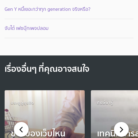
Gen Y หนี้เยอะกว่าทุก generation จริงหรือ?
่จับไต๋ เฟซบุ๊กเพจปลอม
เรื่องอื่นๆ ที่คุณอาจสนใจ
ประตูสู่ธุรกิจ
ทิปส์น่ารู้
ขายของเว็บไหน
เทคนิคการส