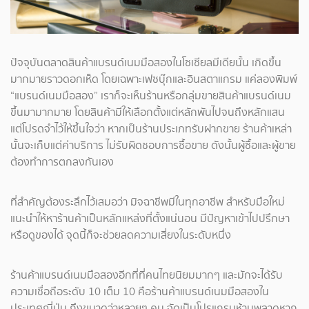
ปัจจุบันตลาดสินค้าแบรนด์เนมมือสองในโซเชียลมีเดียนั้น เกิดขึ้น
มากมายราวดอกเห็ด โดยเฉพาะเฟซบุ๊กและอินสตาแกรม แค่ลองพิมพ์
“แบรนด์เนมมือสอง” เราก็จะเห็นร้านหรือกลุ่มขายสินค้าแบรนด์เนม
ขึ้นมามากมาย โดยสินค้ามีให้เลือกตั้งแต่หลักพันไปจนถึงหลักแสน
แต่โปรดจำไว้ให้ขึ้นใจว่า หากเป็นร้านประเภทรับฝากขาย ร้านค้าเหล่า
นั้นจะเก็บแต่ค่าบริการ ไม่รับผิดชอบการซื้อขาย ดังนั้นผู้ซื้อและผู้ขาย
ต้องทำการตกลงกันเอง
ที่สำคัญต้องระลึกไว้เสมอว่า มิจฉาชีพมีในทุกอาชีพ สำหรับมือใหม่
แนะนำให้หาร้านค้าเป็นหลักแหล่งที่ตั้งแน่นอน มีปัญหาเข้าไปปรึกษา
หรือดูของได้ จุดนี้ก็จะช่วยลดความเสี่ยงในระดับหนึ่ง
ร้านค้าแบรนด์เนมมือสองอีกที่ที่คนไทยนิยมมากๆ และมักจะได้รับ
ความเชื่อถือระดับ 10 เต็ม 10 คือร้านค้าแบรนด์เนมมือสองใน
ประเทศญี่ปุ่น ถึงขนาดว่าหลายๆ คน จัดเป็นโปรแกรมห้ามพลาดหาก