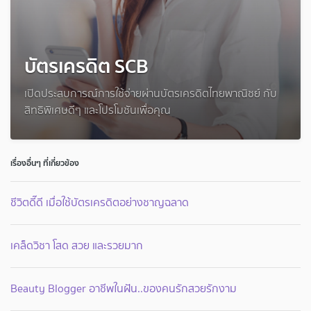
บัตรเครดิต SCB
เปิดประสบการณ์การใช้จ่ายผ่านบัตรเครดิตไทยพาณิชย์ กับ
สิทธิพิเศษดีๆ และโปรโมชันเพื่อคุณ
เรื่องอื่นๆ ที่เกี่ยวข้อง
ชีวิตดี๊ดี เมื่อใช้บัตรเครดิตอย่างชาญฉลาด
เคล็ดวิชา โสด สวย และรวยมาก
Beauty Blogger อาชีพในฝัน..ของคนรักสวยรักงาม