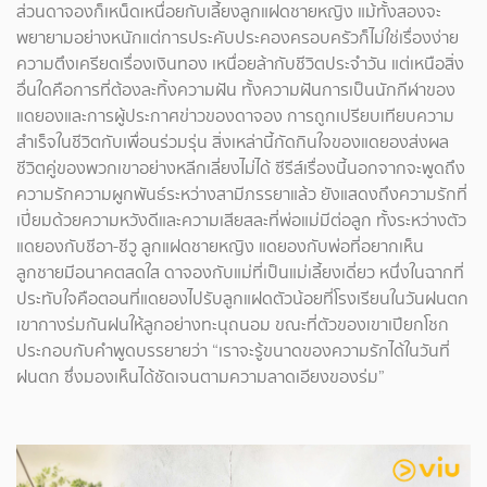
ส่วนดาจองก็เหน็ดเหนื่อยกับเลี้ยงลูกแฝดชายหญิง แม้ทั้งสองจะ
พยายามอย่างหนักแต่การประคับประคองครอบครัวก็ไม่ใช่เรื่องง่าย
ความตึงเครียดเรื่องเงินทอง เหนื่อยล้ากับชีวิตประจำวัน แต่เหนือสิ่ง
อื่นใดคือการที่ต้องละทิ้งความฝัน ทั้งความฝันการเป็นนักกีฬาของ
แดยองและการผู้ประกาศข่าวของดาจอง การถูกเปรียบเทียบความ
สำเร็จในชีวิตกับเพื่อนร่วมรุ่น สิ่งเหล่านี้กัดกินใจของแดยองส่งผล
ชีวิตคู่ของพวกเขาอย่างหลีกเลี่ยงไม่ได้ ซีรีส์เรื่องนี้นอกจากจะพูดถึง
ความรักความผูกพันธ์ระหว่างสามีภรรยาแล้ว ยังแสดงถึงความรักที่
เปี่ยมด้วยความหวังดีและความเสียสละที่พ่อแม่มีต่อลูก ทั้งระหว่างตัว
แดยองกับชีอา-ชีวู ลูกแฝดชายหญิง แดยองกับพ่อที่อยากเห็น
ลูกชายมีอนาคตสดใส ดาจองกับแม่ที่เป็นแม่เลี้ยงเดี่ยว หนึ่งในฉากที่
ประทับใจคือตอนที่แดยองไปรับลูกแฝดตัวน้อยที่โรงเรียนในวันฝนตก
เขากางร่มกันฝนให้ลูกอย่างทะนุถนอม ขณะที่ตัวของเขาเปียกโชก
ประกอบกับคำพูดบรรยายว่า “เราจะรู้ขนาดของความรักได้ในวันที่
ฝนตก ซึ่งมองเห็นได้ชัดเจนตามความลาดเอียงของร่ม”