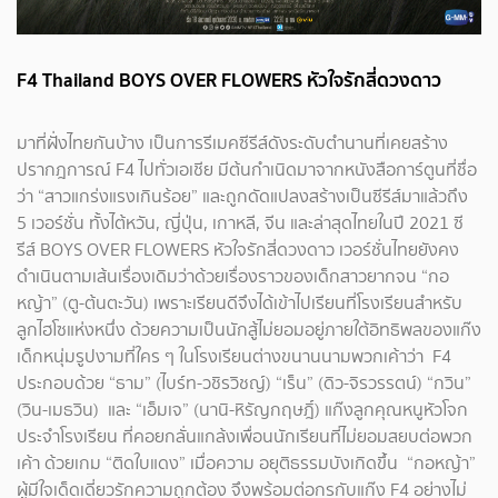
F4 Thailand BOYS OVER FLOWERS หัวใจรักสี่ดวงดาว
มาที่ฝั่งไทยกันบ้าง เป็นการรีเมคซีรีส์ดังระดับตำนานที่เคยสร้าง
ปรากฎการณ์ F4 ไปทั่วเอเชีย มีต้นกำเนิดมาจากหนังสือการ์ตูนที่ชื่อ
ว่า “สาวแกร่งแรงเกินร้อย” และถูกดัดแปลงสร้างเป็นซีรีส์มาแล้วถึง
5 เวอร์ชั่น ทั้งไต้หวัน, ญี่ปุ่น, เกาหลี, จีน และล่าสุดไทยในปี 2021 ซี
รีส์ BOYS OVER FLOWERS หัวใจรักสี่ดวงดาว เวอร์ชั่นไทยยังคง
ดำเนินตามเส้นเรื่องเดิมว่าด้วยเรื่องราวของเด็กสาวยากจน “กอ
หญ้า” (ตู-ต้นตะวัน) เพราะเรียนดีจึงได้เข้าไปเรียนที่โรงเรียนสำหรับ
ลูกไฮโซแห่งหนึ่ง ด้วยความเป็นนักสู้ไม่ยอมอยู่ภายใต้อิทธิพลของแก๊ง
เด็กหนุ่มรูปงามที่ใคร ๆ ในโรงเรียนต่างขนานนามพวกเค้าว่า F4
ประกอบด้วย “ธาม” (ไบร์ท-วชิรวิชญ์) “เร็น” (ดิว-จิรวรรตน์) “กวิน”
(วิน-เมธวิน) และ “เอ็มเจ” (นานิ-หิรัญกฤษฎิ์) แก๊งลูกคุณหนูหัวโจก
ประจำโรงเรียน ที่คอยกลั่นแกล้งเพื่อนนักเรียนที่ไม่ยอมสยบต่อพวก
เค้า ด้วยเกม “ติดใบแดง” เมื่อความ อยุติธรรมบังเกิดขึ้น “กอหญ้า”
ผู้มีใจเด็ดเดี่ยวรักความถูกต้อง จึงพร้อมต่อกรกับแก๊ง F4 อย่างไม่