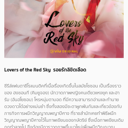
Lovers of the Red Sky รอยรักลิขิตเลือด
ซีรีส์แฟนตาซีโรแมนติคที่เนื้อเรื่องเกิดขึ้นในสมัยโซซอน เป็นเรื่องราว
ของ ฮงชอนกี (คิมยูจอง) นักวาดภาพหญิงคนเดียวแหงยุค และฮา
รัม (อันฮโยซอบ) โหรหนุ่มตาบอด ที่มีความสามารถอ่านและทำนาย
ดวงดาวได้อย่างแม่นยำ ซึ่งทั้งสองมีชะตาผูกพันกันและเกี่ยวข้องกับ
ภารกิจการผนึกวิญญาณพญาปีศาจ ที่ราชสำนักเคยทำพิธีผนึก
วิญญาณพญาปีศาจไว้ในภาพเขียนของกษัตริย์ ซึ่งเมื่อภาพเขียนเดิม
ถูกทำลายไป จึงต้องมีการวาดภาพขึ้นมาใหม่เพื่อผนึกวิญญาณ