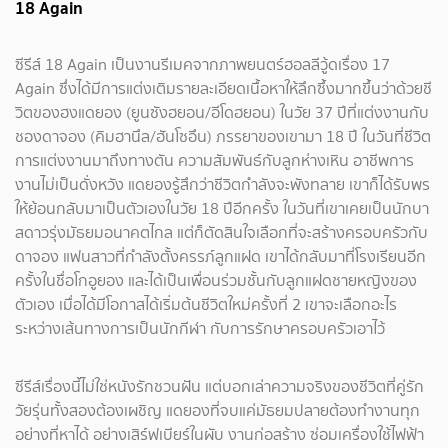
18 Again
ซีรีส์ 18 Again เป็นงานรีเมคจากภาพยนตร์ฮอลลีวู้ดเรื่อง 17
Again ซึ่งได้มีการแต่งเติมรายละเอียดเนื้อหาให้ลึกซึ้งมากขึ้นว่าด้วยชี
วิตของฮงแดยอง (ยูนซังฮยอน/อีโดฮยอน) ในวัย 37 ปีที่แต่งงานกับ
ชองดาจอง (คิมฮานึล/ฮันโซอึน) ภรรยาของเขามา 18 ปี ในวันที่ชีวิต
การแต่งงานมาถึงทางตัน ความสัมพันธ์กับลูกห่างเหิน อาชีพการ
งานไม่เป็นดั่งหวัง แดยองรู้สึกว่าชีวิตกำลังจะพังทลาย เขาก็ได้รับพร
ให้ย้อนกลับมาเป็นตัวเองในวัย 18 ปีอีกครั้ง ในวันที่เขาเคยเป็นนักบา
สดาวรุ่งมัธยมอนาคตไกล แต่ก็ตัดสินใจเลือกที่จะสร้างครอบครัวกับ
ดาจอง แฟนสาวที่กำลังตั้งครรภ์ลูกแฝด เขาได้กลับมาที่โรงเรียนอีก
ครั้งในชื่อโกอูยอง และได้เป็นเพื่อนร่วมชั้นกับลูกแฝดชายหญิงของ
ตัวเอง เมื่อได้มีโอกาสได้เริ่มต้นชีวิตใหม่ครั้งที่ 2 เขาจะเลือกอะไร
ระหว่างเส้นทางการเป็นนักกีฬา กับการรักษาครอบครัวเอาไว้
ซีรีส์เรื่องนี้ไม่ใช่หนังรักชวนฝัน แต่บอกเล่าความจริงของชีวิตที่คู่รัก
วัยรุ่นทั้งสองต้องเผชิญ แดยองที่จบแค่มัธยมปลายต้องทำงานทุก
อย่างที่หาได้ อย่างเสิร์ฟเบียร์ในผับ งานก่อสร้าง ซ่อมเครื่องใช้ไฟฟ้า