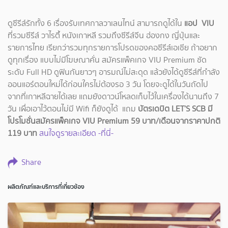
ดูซีรีส์รักทั้ง 6 เรื่องรับเทศกาลวาเลนไทน์ สามารถดูได้ใน
แอป VIU
ที่รวมซีรีส์ วาไรตึ้ หนังเกาหลี รวมถึงซีรีส์จีน ฮ่องกง ญี่ปุ่นและ
รายการไทย เรียกว่ารวมทุกรายการโปรดของคอซีรีส์เอเชีย ถ้าอยาก
ดูทุกเรื่อง แบบไม่มีโฆษณาคั่น สมัครแพ็คเกจ VIU Premium ชัด
ระดับ Full HD ดูฟินกันยาวๆ อารมณ์ไม่สะดุด แล้วยังได้ดูซีรีส์ที่กำลัง
ออนแอร์ตอนใหม่ได้ก่อนใครไม่ต้องรอ 3 วัน โดยจะดูได้ในวันถัดไป
จากที่เกาหลีฉายได้เลย แถมยังดาวน์โหลดเก็บไว้ในเครื่องได้นานถึง 7
วัน เผื่อเอาไว้ตอนไม่มี Wifi ก็ยังดูได้ แถม
บัตรเดบิต LET’S SCB มี
โปรโมชั่นสมัครแพ็คเกจ VIU Premium 59 บาท/เดือนจากราคาปกติ
119 บาท
สนใจดูรายละเอียด -ที่นี่-
Share
ผลิตภัณฑ์และบริการที่เกี่ยวข้อง