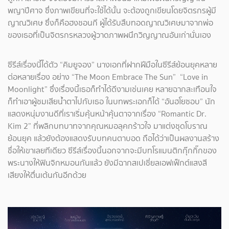
พญาปีศาจ ซึ่งภาพเขียนที่จะใช้ได้นั้น จะต้องถูกเขียนโดยจิตรกรผู้มี
ญาณวิเศษ ซึ่งก็คือฮงชอนกี ผู้ได้รับสืบทอดญาณวิเศษมาจากพ่อ
ของเธอที่เป็นจิตรกรหลวงผู้วาดภาพผนึกวิญญาณอันเก่านั่นเอง
ซีรีส์เรื่องนี้ได้ตัว “คิมยูจอง” นางเอกที่ฝากฝีมือในซีรีส์ย้อนยุคหลาย
ต่อหลายเรื่อง อย่าง “The Moon Embrace The Sun” “Love in
Moonlight” ซึ่งเรื่องนี้เธอก็ทำได้ดีงามเช่นเคย หลายฉากสะเทือนใจ
ก็ทำเอาผู้ชมเสียน้ำตาไปกับเธอ ในบทพระเอกก็ได้ “อันฮโยซอบ” นัก
แสดงหนุ่มงานดีที่เราเริ่มคุ้นหน้าคุ้นตาจากเรื่อง “Romantic Dr.
Kim 2” ที่พลิกบทบาทจากคุณหมอลุคกร้าวใจ มาแต่งชุดโบราณ
ย้อนยุค แล้วยังต้องแสดงรับบทคนตาบอด ถือได้ว่าเป็นผลงานสร้าง
ชื่อให้เขาเลยทีเดียว ซีรีส์เรื่องนี้นอกจากจะมีบทโรแมนติกกุ๊กกิ๊กของ
พระนางให้ฟินจิกหมอนกันแล้ว ยังมีฉากสเปเชี่ยลเอฟเฟ็กต์แสงสี
เสียงให้ตื่นเต้นกันอีกด้วย