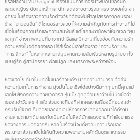
ซีรีส์ผลงาน VIU Original เรื่องนี้เป็นการโคจรมาพบกันของนัก
แสดงหญิงระดับแม่เหล็กและนักแสดงชายดาวรุ่งมาแรง ซงเฮคโย-จา
งกียง ในเรื่องราวความรักต่างวัยที่ต้องฟันฝ่าอุปสรรคจากคนรอบ
ข้าง “ฮายอนอึน” ดีไซเนอร์สาวสวย ให้ความสำคัญกับการทำงานที่ไม่
เชื่อในเรื่องความรักและความสัมพันธ์ แต่โชคชะตาชักพาให้มาเจอ “ยุน
แจกุก” ช่างภาพหนุ่มที่มาจากปารีสและมีความเกี่ยวข้องกับความรัก
ความหลังในอดีตของเธอ ซีรีส์เรื่องนี้เล่าเรื่องราว “ความรัก” และ
“การเลิกรา” ในหลากหลายแง่มุมผ่านความสัมพันธ์หลายรูปแบบ ทั้ง
แบบคู่รัก คู่สามีภรรยา พ่อแม่ลูก และมิตรภาพระหว่างเพื่อน
ซองเฮคโย ที่มาในบทดีไซเนอร์สวยเก่ง มากความสามารถ สื่อถึง
ความทุ่มเทในการทำงาน มุ่งมั่นในอาชีพได้อย่างดีมากๆ บทนี้คุณแม่
เฮคโย ยังคงความสวยเจิดจรัส หุ่นเป๊ะ ลุคดูอ่อนเยาว์จนไม่น่าเชื่อว่า
เธอจะเข้าวัยเลข 4 แล้ว ส่วนจางกียงที่ฝากผลงานเรื่องนี้ก่อนจะเข้า
กรมรับใช้ชาติ ก็ปล่อยของงัดเสน่ห์ทางการแสดงออกมาได้ดีงาม
งานสายตามาเต็ม สมกับเป็นหนึ่งในลิสต์นักแสดงชายที่กำลังมาแรง
ของวงการ นอกจากธีมหลักในเรื่องนี้จะเกี่ยวกับความรักของ
พระนางแล้ว เรายังได้เห็นถึงความพยายามผลักดันอุตสาหกรรม
แฟชั่นของเกาหลีอีกด้วย