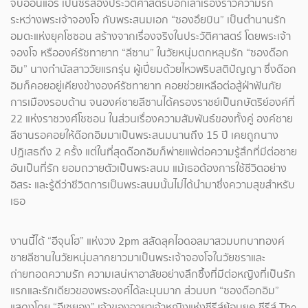
จบออนแอร์ เป็นซีรีส์อิงประวัติศาสตร์บอกเล่าเรื่องราวความรัก
ระหว่างพระเจ้าจองโจ กับพระสนมเอก “ซองอึยบิน” เป็นตำนานรัก
อมตะแห่งยุคโชซอน สร้างจากเรื่องจริงในประวัติศาสตร์ โดยพระเจ้า
จองโจ หรือองค์รัชทายาท “ลีซาน” ในวัยหนุ่มตกหลุมรัก “ซองด๊อก
อิม” นางกำนัลสาววัยแรกรุ่น ผู้เปี่ยมด้วยไหวพริบสติปัญญา ซึ่งด๊อก
อิมก็คอยอยู่เคียงข้างองค์รัชทายาท คอยช่วยเหลือต่อสู้ฝ่าฟันภัย
การเมืองรอบด้าน จนองค์ชายลีซานได้ครองราชย์เป็นกษัตริย์องค์ที่
22 แห่งราชวงศ์โชซอน ในส่วนเรื่องความสัมพันธ์ของทั้งคู่ องค์ชาย
ลีซานรอคอยให้ด๊อกอิมมาเป็นพระสนมนานถึง 15 ปี เคยถูกนาง
ปฏิเสธถึง 2 ครั้ง แต่ในที่สุดด๊อกอิมก็พ่ายแพ้ต่อความรู้สึกที่มีต่อชาย
อันเป็นที่รัก ยอมถวายตัวเป็นพระสนม แม้เธอต้องการใช้ชีวิตอย่าง
อิสระ และรู้ดีว่าชีวิตการเป็นพระสนมนั้นไม่ได้นำมาซึ่งความสุขสำหรับ
เธอ
งานนี้ได้ “อีจุนโฮ” แห่งวง 2pm สลัดลุคไอดอลมาสวมบทบาทองค์
ชายลีซานในวัยหนุ่มลากยาวมาเป็นพระเจ้าจองโจในวัยชราและ
ถ่ายทอดความรัก ความเสน่หาอาลัยอย่างลึกซึ้งที่มีต่อหญิงที่เป็นรัก
แรกและรักเดียวของพระองค์ได้ละมุนมาก ส่วนบท “ซองด๊อกอิม”
แสดงโดย “อีเซยอง” เจ้าของฉายาเจ้าหญิงแห่งซีรีส์ย้อนยุค ซีรีส์ The