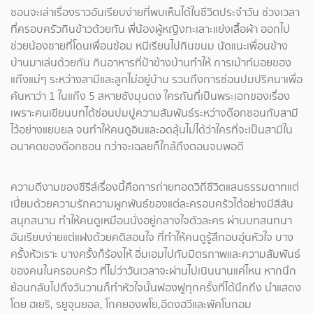
ซอนจะเล่าเรื่องราวอันเรียบง่ายที่พบเห็นได้ในชีวิตประจำวัน ช่วงเวลา
ที่ครอบครัวกินข้าวด้วยกัน พี่น้องผู้หญิงทะเลาะแย่งเสื้อผ้า ออกไป
ช่วยน้องชายที่โดนเพื่อนซ้อม หนีเรียนไปกินขนม นัดแนะเพื่อนข้าง
บ้านมาเล่นด้วยกัน กินอาหารที่ป้าข้างบ้านทำให้ การเม้าท์มอยของ
แก๊งแม่ๆ ระหว่างสามีและลูกไม่อยู่บ้าน รวมถึงการซ่อนปมปริศนาเพื่อ
ค้นหาว่า 1 ในแก๊ง 5 สหายซังมุนดง ใครกันที่เป็นพระเอกของเรื่อง
เพราะคนเขียนบทได้ซ่อนปมปูความสัมพันธ์ระหว่างด๊อกซอนกับสามี
ไว้อย่างแยบยล จนทำให้คนดูอินและอดลุ้นไม่ได้ว่าใครที่จะเป็นสามีใน
อนาคตของด๊อกซอน กว่าจะเฉลยก็ใกล้ถึงตอนจบพอดี
ความดีงามของซีรีส์เรื่องนี้คือการถ่ายทอดวิถีชีวิตแสนธรรมดาทแต่
เปี่ยมด้วยความรักความผูกพันธ์ของแต่ละครอบครัวได้อย่างมีสีสัน
สนุกสนาน ทำให้คนดูเหมือนนั่งอยู่กลางใจตัวละคร ผ่านบทสนทนา
อันเรียบง่ายแต่แฝงด้วยคติสอนใจ ที่ทำให้คนดูรู้สึกอบอุ่นหัวใจ บาง
ครั้งหัวเราะ บางครั้งก็ร้องไห้ อิ่มเอมไปกับมิตรภาพและความสัมพันธ์
ของคนในครอบครัว ที่ไม่ว่าวันเวลาจะผ่านไปเนินนานแค่ไหน หากนึก
ย้อนกลับไปถึงวันวานก็ทำหัวใจนั้นฟองฟูทุกครั้งที่ได้นึกถึง นำแสดง
โดย ฮเยริ, รยูจุนยอล, โกคยองพโย,อีดงฮวีและพัคโบกอม