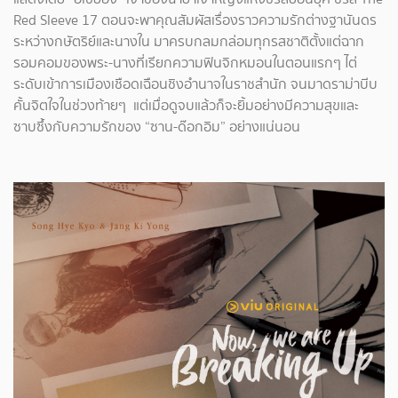
Red Sleeve 17 ตอนจะพาคุณสัมผัสเรื่องราวความรักต่างฐานันดร
ระหว่างกษัตริย์และนางใน มาครบกลมกล่อมทุกรสชาติตั้งแต่ฉาก
รอมคอมของพระ-นางที่เรียกความฟินจิกหมอนในตอนแรกๆ ไต่
ระดับเข้าการเมืองเชือดเฉือนชิงอำนาจในราชสำนัก จนมาดราม่าบีบ
คั้นจิตใจในช่วงท้ายๆ แต่เมื่อดูจบแล้วก็จะยิ้มอย่างมีความสุขและ
ซาบซึ้งกับความรักของ “ซาน-ด๊อกอิม” อย่างแน่นอน