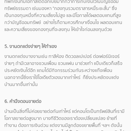
ที่พักเงินที่มีโอกาสได้ดอกเบี้ยมากกว่าการเก็บเงินไว้ในบัญชีออม
ทรัพย์ธรรมดา เช่นมองหา "กองทุนรวมตราสารหนี้ระยะสั้น" ซึ่ง
เป็นกองทุนหนึ่งที่ความเสี่ยงไม่สูง และมีโอกาสได้ผลตอบแทนที่สูง
กว่าบัญชีออมทรัพย์ อย่างไรก็ตามควรศึกษาเงื่อนไข ผลตอบแทน
และความเสี่ยงของกองทุนที่จะลงทุน ให้เข้าใจก่อนลงทุนด้วย
5. งานตกแต่งง่ายๆ ให้ทำเอง
งานตกแต่งบางงานเช่น ทาสีห้อง ติดวอลเปเปอร์ ต่อเฟอร์นิเจอร์
ง่ายๆ ถ้ามีเวลาอาจชวนเพื่อน ชวนแฟน มาช่วยทำ แป๊บเดียวก็เสร็จ
ประหยัดเงินได้อีก แถมได้มีกิจกรรมร่วมกันระหว่างแก๊งเพื่อน
นอกจากนี้ยิ่งเราใช้ไอเดียตัวเองมากเท่าไหร่ ก็ยิ่งประหยัดงบแต่ง
บ้านมากขึ้นเท่านั้น
6. คำนึงตอนขายต่อ
บ้านเป็นสิ่งที่ไม่ค่อยขายต่อกันเท่าไหร่ แต่คอนโดเป็นทรัพย์สินที่เรามี
โอกาสขายต่อสูงมาก บางทีชีวิตของเราต้องเปลี่ยนแปลง ย้ายที่
ทำงาน ต้องการเงินด่วน แต่งงานมีลูกต้องขยายพื้นที่ ฯลฯ ดังนั้น