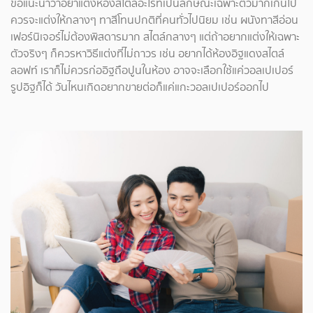
ขอแนะนำว่าอย่าแต่งห้องสไตล์อะไรที่เป็นลักษณะเฉพาะตัวมากเกินไป
ควรจะแต่งให้กลางๆ ทาสีโทนปกติที่คนทั่วไปนิยม เช่น ผนังทาสีอ่อน
เฟอร์นิเจอร์ไม่ต้องพิสดารมาก สไตล์กลางๆ แต่ถ้าอยากแต่งให้เฉพาะ
ตัวจริงๆ ก็ควรหาวิธีแต่งที่ไม่ถาวร เช่น อยากได้ห้องอิฐแดงสไตล์
ลอฟท์ เราก็ไม่ควรก่ออิฐถือปูนในห้อง อาจจะเลือกใช้แค่วอลเปเปอร์
รูปอิฐก็ได้ วันไหนเกิดอยากขายต่อก็แค่แกะวอลเปเปอร์ออกไป