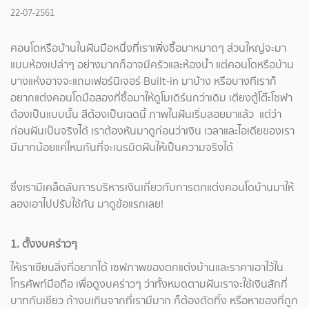
22-07-2561
คอนโดหรือบ้านในฝันมือหนึ่งที่เราเพิ่งซื้อมาหมาดๆ ส่วนใหญ่จะมา
แบบห้องเปล่าๆ อย่างมากก็อาจมีครัวและห้องน้ำ แต่คอนโดหรือบ้าน
บางแห่งอาจจะแถมเฟอร์นิเจอร์ Built-in มาบ้าง หรือบางทีเราก็
อยากแต่งคอนโดมือสองที่ซื้อมาให้ดูโมเดิร์นกว่าเดิม เตียงตู้โต๊ะโซฟา
ต้องเป็นแบบนั้น สีต้องเป็นเฉดนี้ ภาพในฝันเริ่มลอยมาแล้ว แต่ว่า
ก่อนฝันเป็นจริงได้ เราต้องหันมาดูก่อนว่าเงิน เวลาและไอเดียของเรา
มีมากน้อยแค่ไหนกันที่จะเนรมิตฝันให้เป็นความจริงได้
ซึ่งเรามีเคล็ดลับการบริหารเงินเกี่ยวกับการตกแต่งคอนโดบ้านมาให้
ลองเอาไปปรับใช้กัน มาดูข้อแรกเลย!
1. ตั้งงบคร่าวๆ
ให้เราเขียนสิ่งที่อยากได้ เซฟภาพของตกแต่งบ้านและราคาเอาไว้ใน
โทรศัพท์มือถือ เพื่อดูงบคร่าวๆ ว่าทั้งหมดตามฝันเราจะใช้เงินสักกี่
บาทกันเชียว ถ้างบเกินจากที่เรามีมาก ก็ต้องตัดทิ้ง หรือหาของที่ถูก