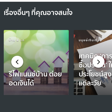
เรื่องอื่นๆ ที่คุณอาจสนใจ
บ้าน & รถ
มนุษย์เงินเดือน
เทคนิค ‘การ
ซื้อประกัน’ ให
รีไฟแนนซ์บ้าน ต่อย
ประโยชน์สูง
อดเงินได้
แต่ละวัย