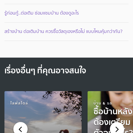
รู้ก่อนกู้..ต่อเติม ซ่อมแซมบ้าน ต้องดูอะไร
สร้างบ้าน ต่อเติมบ้าน ควรซื้อวัสดุเองหรือไม่ แบบไหนคุ้มกว่ากัน?
เรื่องอื่นๆ ที่คุณอาจสนใจ
ไลฟ์สไตล์
บ้าน & รถ
ซื้อบ้านหลั
ต้องเตรียม
ตัวอย่างไร