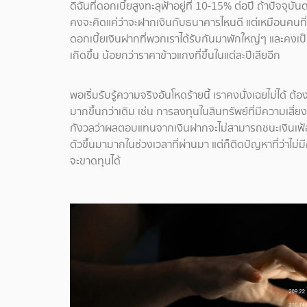
ดิฉันที่ดอกเบี้ยสูงทะลุฟ้าอยู่ที่ 10-15% ต่อปี ถ้าปัจจุ
คงจะคิดแค่ว่าจะฝากเงินกับธนาคารไหนดี แต่เหมือนคนที่ก
ดอกเบี้ยเงินฝากที่พวกเราได้รับกันมาพักใหญ่ๆ และคงเป็น
เกิดขึ้น น้อยกว่าราคาข้าวแกงที่ขึ้นในแต่ละปีเสียอีก
พอเริ่มรับรู้ความจริงอันโหดร้ายนี้ เราคงนั่งเฉยไม่ได้ 
มากขึ้นกว่าเดิม เช่น การลงทุนในสินทรัพย์ที่มีความเสี่
กังวลว่าผลตอบแทนจากเงินฝากจะไม่สามารถชนะเงินเฟ้อในร
ตัวขึ้นมามากในช่วงเวลาที่ผ่านมา แต่ก็ติดปัญหาที่ว่าไม่มี
จะขาดทุนได้