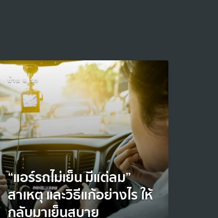
บ้าน & รถ
“แอร์รถไม่เย็น มีแต่ลม”
สาเหตุ และวิธีแก้อย่างไร ให้
กลับมาเย็นสบาย