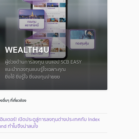
WEALTH4U
ผู้ช่วยด้านการลงทุน บนแอป SCB EASY
แนะนำกองทุนแบบรู้ใจเฉพาะคุณ
ยิ่งใช้ ยิ่งรู้ใจ ยิ่งลงทุนง่ายยย
่องอื่นๆ ที่เกี่ยวข้อง
อินเตอร์! เปิดประตูสู่การลงทุนต่างประเทศกับ Index
und ทำไมจึงน่าสนใจ