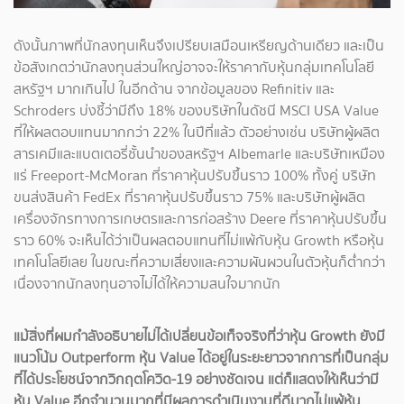
ดังนั้นภาพที่นักลงทุนเห็นจึงเปรียบเสมือนเหรียญด้านเดียว และเป็น
ข้อสังเกตว่านักลงทุนส่วนใหญ่อาจจะให้ราคากับหุ้นกลุ่มเทคโนโลยี
สหรัฐฯ มากเกินไป ในอีกด้าน จากข้อมูลของ Refinitiv และ
Schroders บ่งชี้ว่ามีถึง 18% ของบริษัทในดัชนี MSCI USA Value
ที่ให้ผลตอบแทนมากกว่า 22% ในปีที่แล้ว ตัวอย่างเช่น บริษัทผู้ผลิต
สารเคมีและแบตเตอรี่ชั้นนำของสหรัฐฯ Albemarle และบริษัทเหมือง
แร่ Freeport-McMoran ที่ราคาหุ้นปรับขึ้นราว 100% ทั้งคู่ บริษัท
ขนส่งสินค้า FedEx ที่ราคาหุ้นปรับขึ้นราว 75% และบริษัทผู้ผลิต
เครื่องจักรทางการเกษตรและการก่อสร้าง Deere ที่ราคาหุ้นปรับขึ้น
ราว 60% จะเห็นได้ว่าเป็นผลตอบแทนที่ไม่แพ้กับหุ้น Growth หรือหุ้น
เทคโนโลยีเลย ในขณะที่ความเสี่ยงและความผันผวนในตัวหุ้นก็ต่ำกว่า
เนื่องจากนักลงทุนอาจไม่ได้ให้ความสนใจมากนัก
แม้สิ่งที่ผมกำลังอธิบายไม่ได้เปลี่ยนข้อเท็จจริงที่ว่าหุ้น Growth ยังมี
แนวโน้ม Outperform หุ้น Value ได้อยู่ในระยะยาวจากการที่เป็นกลุ่ม
ที่ได้ประโยชน์จากวิกฤตโควิด-19 อย่างชัดเจน แต่ก็แสดงให้เห็นว่ามี
หุ้น Value อีกจำนวนมากที่มีผลการดำเนินงานที่ดีมากไม่แพ้หุ้น