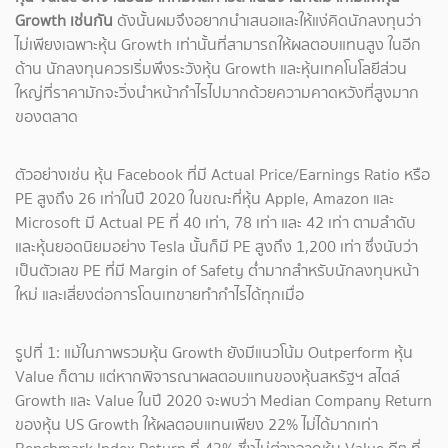
Growth เช่นกัน
ดังนั้นผมจึงอยากนำเสนอและให้แง่คิดนักลงทุนว่า
ไม่เพียงเฉพาะหุ้น Growth เท่านั้นที่สามารถให้ผลตอบแทนสูง ในอีก
ด้าน นักลงทุนควรเริ่มพึงระวังหุ้น Growth และหุ้นเทคโนโลยีส่วน
ใหญ่ที่ราคามักจะวิ่งนำหน้ากำไรไปมากด้วยความคาดหวังที่สูงมาก
ของตลาด
ตัวอย่างเช่น หุ้น Facebook ที่มี Actual Price/Earnings Ratio หรือ
PE สูงถึง 26 เท่าในปี 2020 ในขณะที่หุ้น Apple, Amazon และ
Microsoft มี Actual PE ที่ 40 เท่า, 78 เท่า และ 42 เท่า ตามลำดับ
และหุ้นยอดนิยมอย่าง Tesla นั้นก็มี PE สูงถึง 1,200 เท่า ซึ่งนับว่า
เป็นตัวเลข PE ที่มี Margin of Safety ต่ำมากสำหรับนักลงทุนหน้า
ใหม่ และเสี่ยงต่อการโดนเทขายทำกำไรได้ทุกเมื่อ
รูปที่ 1: แม้ในภาพรวมหุ้น Growth ยังมีแนวโน้ม Outperform หุ้น
Value ก็ตาม แต่หากพิจารณาผลตอบแทนของหุ้นสหรัฐฯ สไตล์
Growth และ Value ในปี 2020 จะพบว่า Median Company Return
ของหุ้น US Growth ให้ผลตอบแทนเพียง 22% ไม่ได้มากเท่า