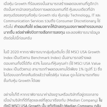
เมื่อหุ้น Growth ที่ร้อนแรงนั้นสามารถสร้างผลตอบแทนที่ดูดีกว่า
ดังนั้นหากนักลงทุนต้องการผลตอบแทนที่ดี หุ้นแบบเดียวที่นัก
ลงทุนต้องลงทุนคือหุ้น Growth เช่น หุ้นกลุ่ม Technology, IT และ
Communication Services รวมถึง Consumer Discretionary ใช่
หรือไม่
คำตอบคือใช่ แต่ผมอยากให้นักลงทุนมองภาพอย่างรอบคอบ
มากขึ้น แต่อย่าเพิ่งปิดทางเลือกการลงทุน
และลองพิจารณาข้อมูล
ดังต่อไปนี้ก่อนครับ
ในปี 2020 หากเราพิจารณากลุ่มหุ้นเติบโต (ใช้ MSCI USA Growth
Index เป็นตัวแทน Benchmark Index) นั้นสามารถสร้างผล
ตอบแทนทั้งปีได้ถึง 43% ในขณะที่หุ้นคุณค่า (ใช้ MSCI USA Value
Index เป็นตัวแทน) สามารถทำผลตอบแทนได้เพียง 1% (รูปที่ 1) ซึ่ง
ไม่ต้องบอกก็คงเห็นชัดแล้วว่าสไตล์หุ้น Value ดูจะไม่สามารถเทียบ
ชั้นกับหุ้น Growth ได้เลย
อย่างไรก็ดี หากเราพิจารณาค่ามัธยฐานหรือบริษัทที่อยู่ตรงกลาง
เมื่อนำบริษัทที่ดีที่สุดและแย่ที่สุดมาเรียงกัน (Median Company)
ใน
ดัชนี MSCI USA Growth นั้น แท้จริงแล้ว Median Company กลับ