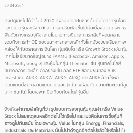
29-04-2564
คงปฏิเสธไม่ได้ว่าในปี 2020 ที่ผ่านมาและในช่วงต้นปีนี้ ตลาดหุ้นโลก
และตลาดหุ้นสหรัฐฯ ยังสามารถปรับเพิ่มขึ้นได้ต่อเนื่องตามภาพการ
ฟื้นตัวทางเศรษฐกิจและนโยบายการเงินและการคลังที่ผ่อนคลาย
รวมถึงการทำ QE ของธนาคารกลางหลักทั่วโลกยังช่วยเสริมสภาพ
คล่องให้กับตลาดการเงินโลก หุ้นเติบโต หรือ Growth Stock เช่น หุ้น
เทคโนโลยีขนาดใหญ่อย่าง FAAMG (Facebook, Amazon, Apple,
Microsoft, Google) และหุ้นในกลุ่ม Thematic เช่น หุ้นเทคโนโลยี
ขนาดกลางและเล็ก ตัวอย่างเช่น กอง ETF ยอดนิยมของ ARK
Invest เช่น ARKK, ARKW, ARKG, ARKQ และ ARKF ล้วนให้ผล
ตอบแทนที่ชนะตลาดแบบขาดลอย (แม้มาพร้อมกับความผันผวนที่สูง
มากเช่นกัน) โดยเฉพาะเมื่อเทียบกับสไตล์หุ้นอื่น
จึงเกิด
คำถามสำคัญที่ว่า รูปแบบการลงทุนหุ้นคุณค่า หรือ Value
Stock ไม่สมเหตุสมผลอีกต่อไปใช่หรือไม่ และแนวคิดในการซื้อหุ้นที่
อาจดูไม่ทันสมัย โดยเฉพาะหุ้น Value ในกลุ่ม Energy, Financials,
Industrials และ Materials นั้นไม่น่าดึงดูดอีกต่อไปแล้วใช่หรือไม่
ใน