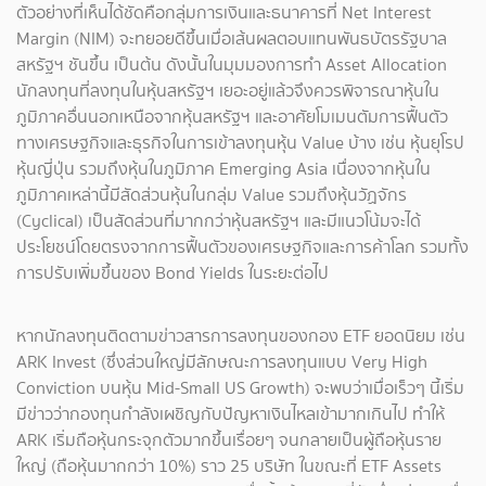
ตัวอย่างที่เห็นได้ชัดคือกลุ่มการเงินและธนาคารที่ Net Interest
Margin (NIM) จะทยอยดีขึ้นเมื่อเส้นผลตอบแทนพันธบัตรรัฐบาล
สหรัฐฯ ชันขึ้น เป็นต้น ดังนั้นในมุมมองการทำ Asset Allocation
นักลงทุนที่ลงทุนในหุ้นสหรัฐฯ เยอะอยู่แล้วจึงควรพิจารณาหุ้นใน
ภูมิภาคอื่นนอกเหนือจากหุ้นสหรัฐฯ และอาศัยโมเมนตัมการฟื้นตัว
ทางเศรษฐกิจและธุรกิจในการเข้าลงทุนหุ้น Value บ้าง เช่น หุ้นยุโรป
หุ้นญี่ปุ่น รวมถึงหุ้นในภูมิภาค Emerging Asia เนื่องจากหุ้นใน
ภูมิภาคเหล่านี้มีสัดส่วนหุ้นในกลุ่ม Value รวมถึงหุ้นวัฏจักร
(Cyclical) เป็นสัดส่วนที่มากกว่าหุ้นสหรัฐฯ และมีแนวโน้มจะได้
ประโยชน์โดยตรงจากการฟื้นตัวของเศรษฐกิจและการค้าโลก รวมทั้ง
การปรับเพิ่มขึ้นของ Bond Yields ในระยะต่อไป
หากนักลงทุนติดตามข่าวสารการลงทุนของกอง ETF ยอดนิยม เช่น
ARK Invest (ซึ่งส่วนใหญ่มีลักษณะการลงทุนแบบ Very High
Conviction บนหุ้น Mid-Small US Growth) จะพบว่าเมื่อเร็วๆ นี้เริ่ม
มีข่าวว่ากองทุนกำลังเผชิญกับปัญหาเงินไหลเข้ามากเกินไป ทำให้
ARK เริ่มถือหุ้นกระจุกตัวมากขึ้นเรื่อยๆ จนกลายเป็นผู้ถือหุ้นราย
ใหญ่ (ถือหุ้นมากกว่า 10%) ราว 25 บริษัท ในขณะที่ ETF Assets