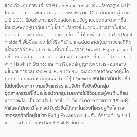
ช่วงเดือนกุมภาพันธ์ เราเห็น US Bond Yields เริ่มปรับตัวสูงขึ้น นำ
โดยผลตอบแทนพันธบัตรรัฐบาลสหรัฐฯ อายุ 10 ปี ที่กลับมาสู่ระดับ
1.2-1.3% เริ่มสร้างความกังวลต่อการปรับฐานของตลาดมากขึ้น
โดยเฉพาะต่อหุ้นกลุ่มเทคโนโลยีที่ปรับตัวขึ้นมาค่อนข้างมากในช่วง
ก่อนหน้าอาจเริ่มมีความเสี่ยงมากขึ้น แม้ว่าโดยพื้นฐานแล้ว US Bond
Yields ที่เพิ่มขึ้นอาจจะไม่ใช่สิ่งที่เข้ามากดดันตลาดหุ้นมากอย่างที่คิด
เนื่องจากถ้า Bond Yields ที่เพิ่มขึ้นมาจาก Growth Expectation ที่
ดีขึ้น ผมจึงมีมุมมองว่าตลาดจะยังสามารถปรับขึ้นต่อได้ (แต่หากมา
จาก Hawkish Stance และการเริ่มส่งสัญญาณลดการผ่อนคลาย
นโยบายการเงินของ Fed, ECB และ BOJ จะส่งผลลบต่อตลาดหุ้นได้
ทันที) อีกทั้งผมยังมีมุมมองว่า
แม้หุ้น Growth ยังมีแนวโน้มปรับขึ้น
ได้ต่อเนื่องจากความแข็งแกร่งรายบริษัท ทั้งยังเป็นกลุ่ม
อุตสาหกรรมที่ได้ประโยชน์จากรูปแบบการใช้ชีวิตของผู้คนที่เปลี่ยน
จากออฟไลน์เป็นออนไลน์มากขึ้นนับตั้งแต่เกิดวิกฤตโควิด-19 แต่หุ้น
Value ก็มักจะมีโอกาสปรับตัวขึ้นได้มากในช่วงที่เศรษฐกิจโลกและ
วงจรธุรกิจที่อยู่ในช่วง Early Expansion เช่นกัน
ทั้งยังได้ประโยชน์
จากการปรับขึ้นของ Bond Yields อีกด้วย