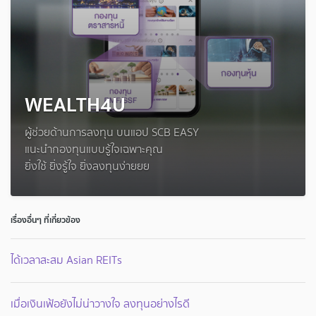
WEALTH4U
ผู้ช่วยด้านการลงทุน บนแอป SCB EASY
แนะนำกองทุนแบบรู้ใจเฉพาะคุณ
ยิ่งใช้ ยิ่งรู้ใจ ยิ่งลงทุนง่ายยย
เรื่องอื่นๆ ที่เกี่ยวข้อง
ได้เวลาสะสม Asian REITs
เมื่อเงินเฟ้อยังไม่น่าวางใจ ลงทุนอย่างไรดี