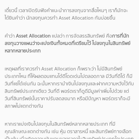
เดี๋ยวนี้ เวลาเปิดรับฟังคำแนะนำการลงทุนจากสื่อไหนๆ เราก็มักจะ
ได้ยินคำว่า นักลงทุนควรทำ Asset Allocation กันบ่อยขึ้น
คำว่า
Asset Allocation
แปลว่า การจัดสรรสินทรัพย์ คือ
การที่นัก
ลงทุนวางแผนว่าจะแบ่งเงินทั้งหมดที่เตรียมไว้ ไปลงทุนในสินทรัพย์
หลากหลายประเภท
เหตุผลที่เราควรทำ Asset Allocation ก็เพราะว่า ไม่มีสินทรัพย์
ประเภทไหน ที่ให้ผลตอบแทนได้ดีโดดเด่นไปตลอดกาล มีวันที่ดีได้ ก็มี
วันที่แย่ได้เช่นกัน ฉะนั้นหากเรานำเงินไปลงทุนและฝากความหวังไว้กับ
สินทรัพย์ประเภทเดียว วันที่ดี พอร์ตเราก็ดูดีมีมูลค่าเพิ่มไปด้วย แต่
วันที่สินทรัพย์นั้นราคาปรับลดลงมาก หรือมีปัญหา พอร์ตเราก็จะมี
สภาพไม่แตกต่างกัน
หากเราแบ่งเงินไปลงทุนในสินทรัพย์หลากหลายประเภท ที่มี
คุณลักษณะแตกต่างกัน เช่น หุ้น ตราสารหนี้ และสินทรัพย์ทางเลือก
เป็นต้น เมื่อเกิดความผันผวนของราคาในสินทรัพย์ประเภทใดประเภท