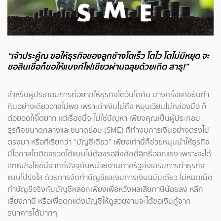
“เจ้าประคู้ณ ขอให้ธุรกิจของลูกช้างโตเร็ว โตไว โตไม่มีหยุด จะ
ขอสินเชื่อก็ขอให้แบงก์ไฟเขียวผ่านฉลุยด้วยเถิด สาธุ!”
สำหรับผู้ประกอบการที่อยากให้ธุรกิจโตวันโตคืน บางครั้งแค่ขยันทำ
กินอย่างเดียวอาจไม่พอ เพราะถ้าเงินไม่ถึง หมุนเวียนไม่คล่องมือ ก็
ต่อยอดให้โตยาก แต่เรื่องนี้จะไม่ใช่ปัญหา เพียงคุณเป็นผู้ประกอบ
ธุรกิจขนาดกลางและขนาดย่อม (SME) ที่ทำงบการเงินอย่างตรงไป
ตรงมา หรือที่เรียกว่า “บัญชีเดียว” เพียงเท่านี้ก็ช่วยหนุนนำให้ธุรกิจ
มีโอกาสโตติดจรวดได้แบบไม่ต้องรอสิ่งศักดิ์สิทธิ์ออกแรง เพราะจะได้
สิทธิประโยชน์จากที่ปัจจุบันหน่วยงานภาครัฐส่งเสริมการทำธุรกิจ
แบบโปร่งใส ด้วยการจัดทำบัญชีและงบการเงินฉบับเดียว ไม่หมกเม็ด
ทำบัญชีจริงกับบัญชีหลอกเพียงเพื่อหวังผลเสียภาษีน้อยลง หลีก
เลี่ยงภาษี หรือเพื่อตกแต่งบัญชีให้ดูสวยงามจะได้ขอเงินกู้จาก
ธนาคารได้มากๆ