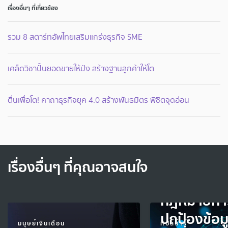
เรื่องอื่นๆ ที่เกี่ยวข้อง
รวม 8 สตาร์ทอัพไทยเสริมแกร่งธุรกิจ SME
เคล็ดวิชาปั้นยอดขายให้ปัง สร้างฐานลูกค้าให้โต
ตื่นเพื่อโต! คาถาธุรกิจยุค 4.0 สร้างพันธมิตร พิชิตจุดอ่อน
เรื่องอื่นๆ ที่คุณอาจสนใจ
กฎหมายกา
ปกป้องข้อม
มนุษย์เงินเดือน
ทิปส์น่ารู้