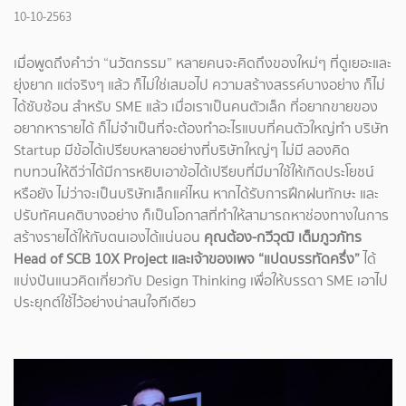
10-10-2563
เมื่อพูดถึงคำว่า “นวัตกรรม” หลายคนจะคิดถึงของใหม่ๆ ที่ดูเยอะและ
ยุ่งยาก แต่จริงๆ แล้ว ก็ไม่ใช่เสมอไป ความสร้างสรรค์บางอย่าง ก็ไม่
ได้ซับซ้อน สำหรับ SME แล้ว เมื่อเราเป็นคนตัวเล็ก ที่อยากขายของ
อยากหารายได้ ก็ไม่จำเป็นที่จะต้องทำอะไรแบบที่คนตัวใหญ่ทำ บริษัท
Startup มีข้อได้เปรียบหลายอย่างที่บริษัทใหญ่ๆ ไม่มี ลองคิด
ทบทวนให้ดีว่าได้มีการหยิบเอาข้อได้เปรียบที่มีมาใช้ให้เกิดประโยชน์
หรือยัง ไม่ว่าจะเป็นบริษัทเล็กแค่ไหน หากได้รับการฝึกฝนทักษะ และ
ปรับทัศนคติบางอย่าง ก็เป็นโอกาสที่ทำให้สามารถหาช่องทางในการ
สร้างรายได้ให้กับตนเองได้แน่นอน
คุณต้อง-กวีวุฒิ เต็มภูวภัทร
Head of SCB 10X Project และเจ้าของเพจ “แปดบรรทัดครึ่ง”
ได้
แบ่งปันแนวคิดเกี่ยวกับ Design Thinking เพื่อให้บรรดา SME เอาไป
ประยุกต์ใช้ไว้อย่างน่าสนใจทีเดียว