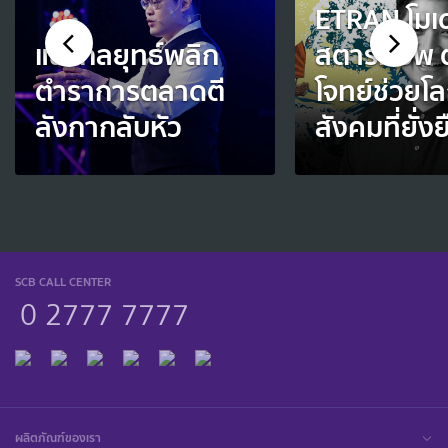
ETRAN โมเ
แชร์กลยุทธ์พลิก
สตาร์ทอัพ
ตำราการตลาดตี
โจทย์ช่วยโ
ลังกากลับหัว
สังคมที่ยั่งย
SCB CALL CENTER
0 2777 7777
ผลิตภัณฑ์ของเรา