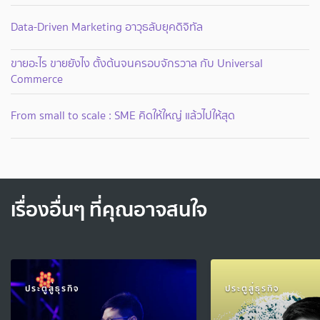
Data-Driven Marketing อาวุธลับยุคดิจิทัล
ขายอะไร ขายยังไง ตั้งต้นจนครอบจักรวาล กับ Universal
Commerce
From small to scale : SME คิดให้ใหญ่ แล้วไปให้สุด
เรื่องอื่นๆ ที่คุณอาจสนใจ
ประตูสู่ธุรกิจ
ประตูสู่ธุรกิจ