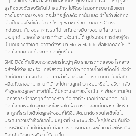
ดีๆ แล้วไม่ใช้ เราก็อาจจะทำแต่สิ่งเดิมๆ ผู้ประกอบการส่วนใหญ่ รู้จัก
ธุรกิจของตัวเองดีเกินไป เลยมักจะไม่คิดอะไรนอกกรอบ หรือแตก
ต่างไปจากเดิม จะคิดแต่อะไรที่อยู่ใกล้ตัวเท่านั้น แล้วเข้าใจว่า สิ่งที่คิด
นั้นเป็นของใหม่แล้ว ไอเดียใหม่ๆ หลายครั้งมาจากการ Cross
Industry กัน อุตสาหกรรมที่ต่างกัน อาจมีบางอย่างที่สามารถ
ประยุกต์แนวคิดให้สามารถทำงานร่วมกันได้ ผู้ประกอบการต้องรู้จัก
เป็นคนช่างสังเกต เอาสิ่งต่างๆ มา Mix & Match เพื่อให้เกิดสิ่งใหม่ที่
ตอบโจทย์ความต้องการของผู้บริโภค
SME มีข้อได้เปรียบกว่าองค์กรใหญ่ๆ คือ สามารถทดลองอะไรหลาย
อย่างได้ง่าย และเร็ว แค่เพียงลงมือทำก็จะทดสอบไอเดียที่คิดได้แล้วว่า
สิ่งที่คิดมานั้น จะประสบความสำเร็จ หรือจะล้มเหลว คนทั่วไปเมื่อคิด
ผลิตภัณฑ์ออกมาขาย ก็มักจะไปถามลูกค้าว่า ชอบหรือไม่ จริงๆ แล้ว
คำพูดของลูกค้าบางทีก็ไม่ได้มีความหมายอะไร เป็นแค่เพียงความเห็น
แต่การกระทำของลูกค้าต่างหาก คือ สิ่งที่จะบอกได้ว่าสิ่งที่คิดมานั้น
ตอบโจทย์หรือไม่ ลูกค้าจะซื้อหรือไม่ซื้อ การทดสอบนั้นต้องทำให้เร็ว
และถูกที่สุด ไอเดียใดลูกค้าชอบก็ให้เงินพัฒนาต่อ ส่วนไอเดียใดไม่
ประสบความสำเร็จก็เลิกไป ปัญหาที่ Startup ส่วนใหญ่ประสบกันคือ
การผลิตสินค้าที่ไม่มีลูกค้าต้องการ การทดสอบจะเข้ามาช่วยให้หาสิ่ง
ที่ลูกค้าต้องการจริงๆ ได้ง่ายขึ้น