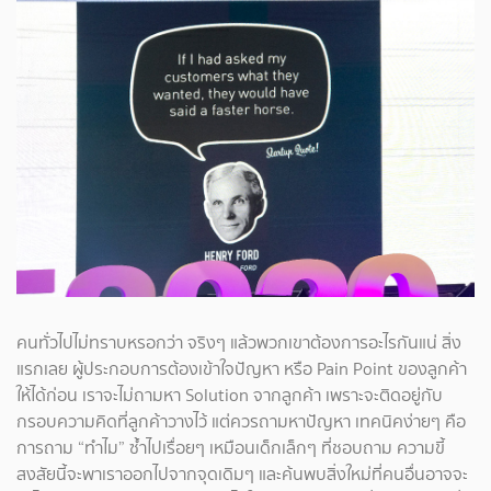
คนทั่วไปไม่ทราบหรอกว่า จริงๆ แล้วพวกเขาต้องการอะไรกันแน่ สิ่ง
แรกเลย ผู้ประกอบการต้องเข้าใจปัญหา หรือ Pain Point ของลูกค้า
ให้ได้ก่อน เราจะไม่ถามหา Solution จากลูกค้า เพราะจะติดอยู่กับ
กรอบความคิดที่ลูกค้าวางไว้ แต่ควรถามหาปัญหา เทคนิคง่ายๆ คือ
การถาม “ทำไม” ซ้ำไปเรื่อยๆ เหมือนเด็กเล็กๆ ที่ชอบถาม ความขี้
สงสัยนี้จะพาเราออกไปจากจุดเดิมๆ และค้นพบสิ่งใหม่ที่คนอื่นอาจจะ