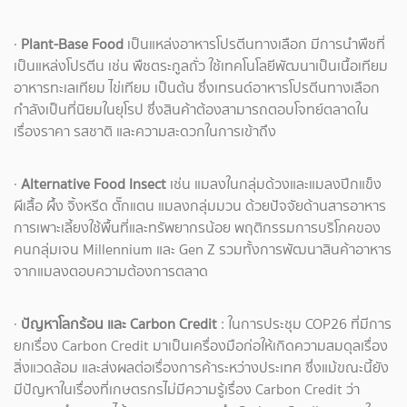
·
Plant-Base Food
เป็นแหล่งอาหารโปรตีนทางเลือก มีการนำพืชที่
เป็นแหล่งโปรตีน เช่น พืชตระกูลถั่ว ใช้เทคโนโลยีพัฒนาเป็นเนื้อเทียม
อาหารทะเลเทียม ไข่เทียม เป็นต้น ซึ่งเทรนด์อาหารโปรตีนทางเลือก
กำลังเป็นที่นิยมในยุโรป ซึ่งสินค้าต้องสามารถตอบโจทย์ตลาดใน
เรื่องราคา รสชาติ และความสะดวกในการเข้าถึง
·
Alternative Food Insect
เช่น แมลงในกลุ่มด้วงและแมลงปีกแข็ง
ผีเสื้อ ผึ้ง จิ้งหรีด ตั๊กแตน แมลงกลุ่มมวน ด้วยปัจจัยด้านสารอาหาร
การเพาะเลี้ยงใช้พื้นที่และทรัพยากรน้อย พฤติกรรมการบริโภคของ
คนกลุ่มเจน Millennium และ Gen Z รวมทั้งการพัฒนาสินค้าอาหาร
จากแมลงตอบความต้องการตลาด
·
ปัญหาโลกร้อน และ Carbon Credit
: ในการประชุม COP26 ที่มีการ
ยกเรื่อง Carbon Credit มาเป็นเครื่องมือก่อให้เกิดความสมดุลเรื่อง
สิ่งแวดล้อม และส่งผลต่อเรื่องการค้าระหว่างประเทศ ซึ่งแม้ขณะนี้ยัง
มีปัญหาในเรื่องที่เกษตรกรไม่มีความรู้เรื่อง Carbon Credit ว่า