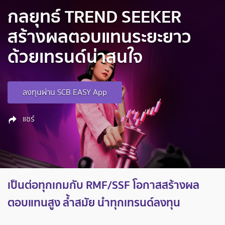
กลยุทธ์ TREND SEEKER
สร้างผลตอบแทนระยะยาว
ด้วยเทรนด์น่าสนใจ
ลงทุนผ่าน SCB EASY App
แชร์
เป็นต่อทุกเกมกับ RMF/SSF โอกาสสร้างผล
ตอบแทนสูง ล้ำสมัย นำทุกเทรนด์ลงทุน