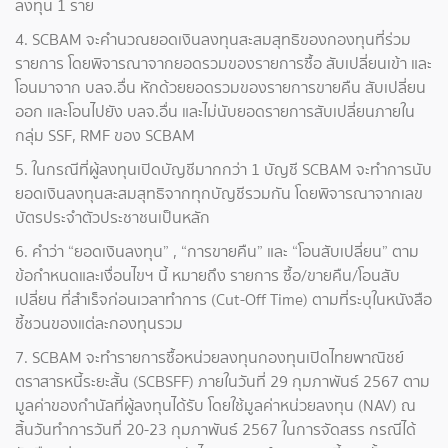
ลงทุน 1 ราย
4. SCBAM จะคำนวณยอดเงินลงทุนสะสมสุทธิของกองทุนที่ร่วม
รายการ โดยพิจารณาจากยอดรวมของรายการซื้อ สับเปลี่ยนเข้า และ
โอนมาจาก บลจ.อื่น หักด้วยยอดรวมของรายการขายคืน สับเปลี่ยน
ออก และโอนไปยัง บลจ.อื่น และไม่นับยอดรายการสับเปลี่ยนภายใน
กลุ่ม SSF, RMF ของ SCBAM
5. ในกรณีที่ผู้ลงทุนเปิดบัญชีมากกว่า 1 บัญชี SCBAM จะทำการนับ
ยอดเงินลงทุนสะสมสุทธิจากทุกบัญชีรวมกัน โดยพิจารณาจากเลข
บัตรประจำตัวประชาชนเป็นหลัก
6. คำว่า “ยอดเงินลงทุน” , “การขายคืน” และ “โอนสับเปลี่ยน” ตาม
ข้อกำหนดและเงื่อนไขฯ นี้ หมายถึง รายการ ซื้อ/ขายคืน/โอนสับ
เปลี่ยน ที่สำเร็จก่อนเวลาทำการ (Cut-Off Time) ตามที่ระบุในหนังสือ
ชี้ชวนของแต่ละกองทุนรวม
7. SCBAM จะทำรายการซื้อหน่วยลงทุนกองทุนเปิดไทยพาณิชย์
ตราสารหนี้ระยะสั้น (SCBSFF) ภายในวันที่ 29 กุมภาพันธ์ 2567 ตาม
มูลค่าของกำนัลที่ผู้ลงทุนได้รับ โดยใช้มูลค่าหน่วยลงทุน (NAV) ณ
สิ้นวันทำการวันที่ 20-23 กุมภาพันธ์ 2567 ในการจัดสรร กรณีได้