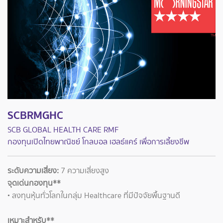
SCBRMGHC
SCB GLOBAL HEALTH CARE RMF
กองทุนเปิดไทยพาณิชย์ โกลบอล เฮลธ์แคร์ เพื่อการเลี้ยงชีพ
ระดับความเสี่ยง:
7 ความเสี่ยงสูง
จุดเด่นกองทุน**
• ลงทุนหุ้นทั่วโลกในกลุ่ม Healthcare ที่มีปัจจัยพื้นฐานดี
เหมาะสำหรับ**