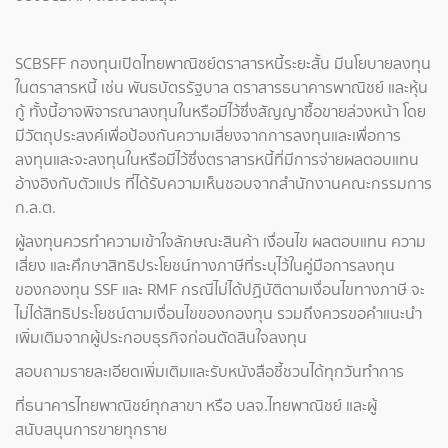
SCBSFF กองทุนเปิดไทยพาณิชย์ตราสารหนี้ระยะสั้น มีนโยบายลงทุน
ในตราสารหนี้ เช่น พันธบัตรรัฐบาล ตราสารธนาคารพาณิชย์ และหุ้น
กู้ ทั้งนี้อาจพิจารณาลงทุนในหรือมีไว้ซึ่งสัญญาซื้อขายล่วงหน้า โดย
มีวัตถุประสงค์เพื่อป้องกันความเสี่ยงจากการลงทุนและเพื่อการ
ลงทุนและจะลงทุนในหรือมีไว้ซึ่งตราสารหนี้ที่มีการจ่ายผลตอบแทน
อ้างอิงกับตัวแปร ที่ได้รับความเห็นชอบจากสำนักงานคณะกรรมการ
ก.ล.ต.
ผู้ลงทุนควรทำความเข้าใจลักษณะสินค้า เงื่อนไข ผลตอบแทน ความ
เสี่ยง และศึกษาสิทธิประโยชน์ทางภาษีที่ระบุไว้ในคู่มือการลงทุน
ของกองทุน SSF และ RMF กรณีไม่ได้ปฏิบัติตามเงื่อนไขทางภาษี จะ
ไม่ได้สิทธิประโยชน์ตามเงื่อนไขของกองทุน รวมถึงควรขอคำแนะนำ
เพิ่มเติมจากผู้ประกอบธุรกิจก่อนตัดสินใจลงทุน
สอบถามรายละเอียดเพิ่มเติมและรับหนังสือชี้ชวนได้ทุกวันทำการ
ที่ธนาคารไทยพาณิชย์ทุกสาขา หรือ บลจ.ไทยพาณิชย์ และผู้
สนับสนุนการขายทุกราย