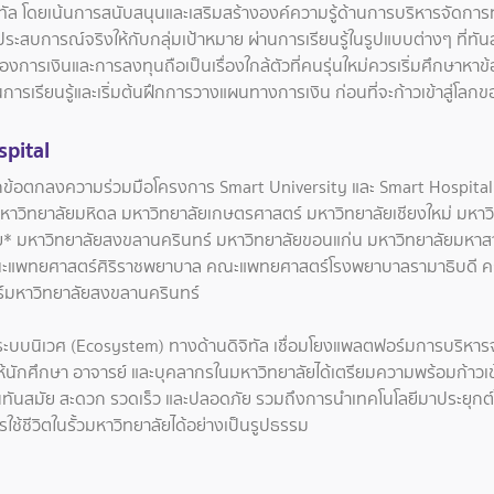
ทัล โดยเน้นการสนับสนุนและเสริมสร้างองค์ความรู้ด้านการบริหารจัดกา
ประสบการณ์จริงให้กับกลุ่มเป้าหมาย ผ่านการเรียนรู้ในรูปแบบต่างๆ ที่ท
ื่องการเงินและการลงทุนถือเป็นเรื่องใกล้ตัวที่คนรุ่นใหม่ควรเริ่มศึกษาหาข้
นการเรียนรู้และเริ่มต้นฝึกการวางแผนทางการเงิน ก่อนที่จะก้าวเข้าสู่โ
pital
ึกข้อตกลงความร่วมมือโครงการ Smart University และ Smart Hospital
 มหาวิทยาลัยมหิดล มหาวิทยาลัยเกษตรศาสตร์ มหาวิทยาลัยเชียงใหม่ มห
ย* มหาวิทยาลัยสงขลานครินทร์ มหาวิทยาลัยขอนแก่น มหาวิทยาลัยมหาส
 คณะแพทยศาสตร์ศิริราชพยาบาล คณะแพทยศาสตร์โรงพยาบาลรามาธิบดี ค
มหาวิทยาลัยสงขลานครินทร์
งระบบนิเวศ (Ecosystem) ทางด้านดิจิทัล เชื่อมโยงแพลตฟอร์มการบริหาร
้นักศึกษา อาจารย์ และบุคลากรในมหาวิทยาลัยได้เตรียมความพร้อมก้าวเข้าส
ันสมัย สะดวก รวดเร็ว และปลอดภัย รวมถึงการนำเทคโนโลยีมาประยุกต์ใช้
ช้ชีวิตในรั้วมหาวิทยาลัยได้อย่างเป็นรูปธรรม