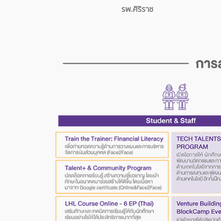
รพ.ศิริราช