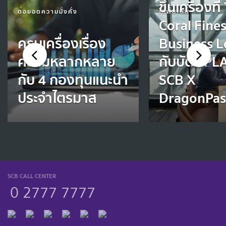
ขึ้นเครื่องที
ต่อยอดความมั่งคั่ง
ไลฟ์สไตล์
Coral Fines
ครบเครื่องเรื่อง
Business 
ความหลากหลาย
กับบัตร P
กับ 4 กองทุนแนะนำ
SCB X
ประจำไตรมาส
DragonPas
SCB CALL CENTER
0 2777 7777