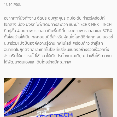
16-10-2566
อยากหาที่นั่งทำงาน จัดประชุมพูดคุยระดมไอเดีย ทำเวิร์คช้อปที่
ใจกลางเมือง นั่งรถไฟฟ้าเดินทางสะดวก แนะนำ SCBX NEXT TECH
ที่อยู่ชั้น 4 สยามพารากอน เป็นพื้นที่ที่ทางสยามพารากอนและ SCBX
ตั้งใจสร้างให้เป็นเทคคอมมูนิตี้สำหรับผู้สนใจโลกดิจิทัลทุกเจนเนอเรชั่
นมาร่วมแบ่งปันองค์ความรู้ด้านเทคโนโลยี พร้อมก้าวเข้าสู่โลก
อนาคตในยุคดิจิทัลและเทคโนโลยีที่เปลี่ยนแปลงอย่างรวดเร็วอีกทั้ง
ส่งเสริมให้เยาวชนได้ใช้เวลาให้เกิดประโยชน์และมีคุณค่าเพื่อให้เยาวชน
ได้พัฒนาตนเองและเติบโตอย่างมีคุณภาพ